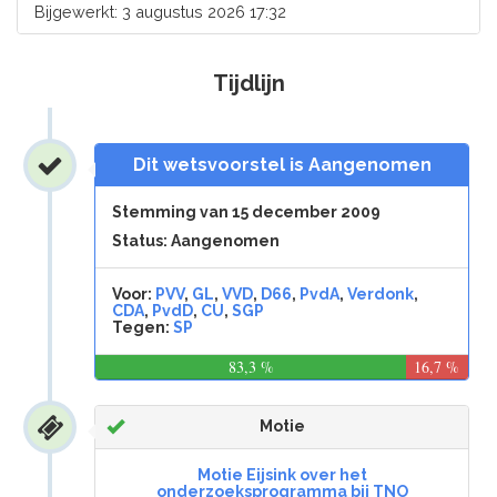
Bijgewerkt: 3 augustus 2026 17:32
Tijdlijn
Dit wetsvoorstel is Aangenomen
Stemming van 15 december 2009
Status: Aangenomen
Voor:
PVV
,
GL
,
VVD
,
D66
,
PvdA
,
Verdonk
,
CDA
,
PvdD
,
CU
,
SGP
Tegen:
SP
83,3 %
16,7 %
Motie
Motie Eijsink over het
onderzoeksprogramma bij TNO