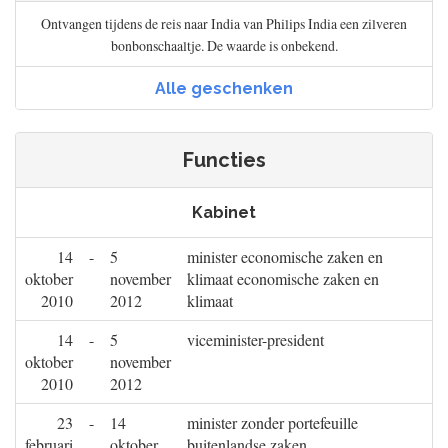
Ontvangen tijdens de reis naar India van Philips India een zilveren
bonbonschaaltje. De waarde is onbekend.
Alle geschenken
Functies
Kabinet
14
-
5
minister economische zaken en
oktober
november
klimaat economische zaken en
2010
2012
klimaat
14
-
5
viceminister-president
oktober
november
2010
2012
23
-
14
minister zonder portefeuille
februari
oktober
buitenlandse zaken