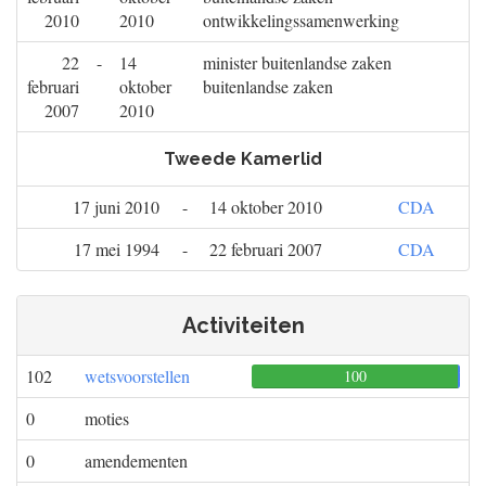
2010
2010
ontwikkelingssamenwerking
22
-
14
minister buitenlandse zaken
februari
oktober
buitenlandse zaken
2007
2010
Tweede Kamerlid
17 juni 2010
-
14 oktober 2010
CDA
17 mei 1994
-
22 februari 2007
CDA
Activiteiten
102
wetsvoorstellen
100
0
1
0
moties
0
amendementen