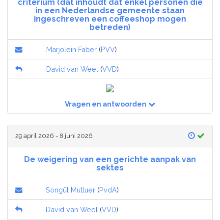
criterium (dat inhoudt dat enkel personen die
in een Nederlandse gemeente staan
ingeschreven een coffeeshop mogen
betreden)
Marjolein Faber
(
PVV
)
David van Weel
(
VVD
)
Vragen en antwoorden
29 april 2026 - 8 juni 2026
De weigering van een gerichte aanpak van
sektes
Songül Mutluer
(
PvdA
)
David van Weel
(
VVD
)