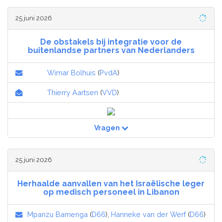
25 juni 2026
De obstakels bij integratie voor de
buitenlandse partners van Nederlanders
Wimar Bolhuis
(
PvdA
)
Thierry Aartsen
(
VVD
)
Vragen
25 juni 2026
Herhaalde aanvallen van het Israëlische leger
op medisch personeel in Libanon
Mpanzu Bamenga
(
D66
),
Hanneke van der Werf
(
D66
)