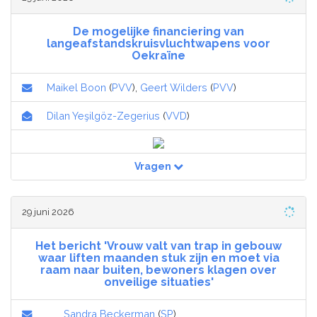
De mogelijke financiering van
langeafstandskruisvluchtwapens voor
Oekraïne
Maikel Boon
(
PVV
),
Geert Wilders
(
PVV
)
Dilan Yeşilgöz-Zegerius
(
VVD
)
Vragen
29 juni 2026
Het bericht 'Vrouw valt van trap in gebouw
waar liften maanden stuk zijn en moet via
raam naar buiten, bewoners klagen over
onveilige situaties'
Sandra Beckerman
(
SP
)