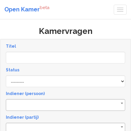
beta
Open Kamer
Kamervragen
Titel
Status
[invalid
name]
Indiener (persoon)
Indiener (partij)