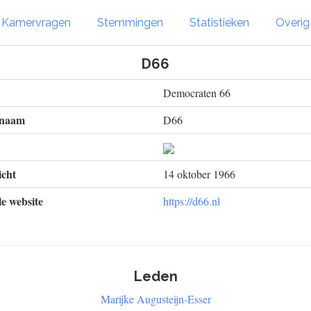
Kamervragen
Stemmingen
Statistieken
Overi
D66
Democraten 66
 naam
D66
cht
14 oktober 1966
le website
https://d66.nl
Leden
Marijke Augusteijn-Esser