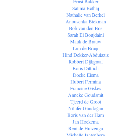
Ernst Bakker
Salima Belhaj
Nathalie van Berkel
Anouschka Biekman
Bob van den Bos
Sarah El Boujdaini
Mauk de Brauw
Tom de Bruijn
Hind Dekker-Abdulaziz
Robbert Dijkgraaf
Boris Dittrich
Doeke Eisma
Hubert Fermina
Francine Giskes
Anneke Goudsmit
Tjeerd de Groot
Nilüfer Gündoğan
Boris van der Ham
Jan Hoekema
Renilde Huizenga
Michelle Jagtenberg