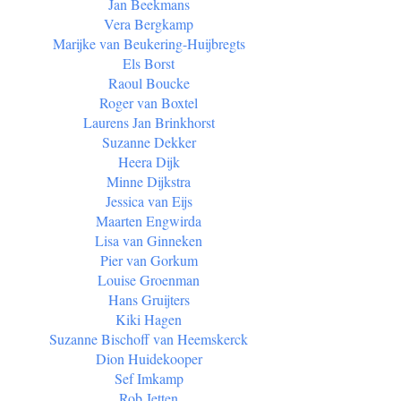
Jan Beekmans
Vera Bergkamp
Marijke van Beukering-Huijbregts
Els Borst
Raoul Boucke
Roger van Boxtel
Laurens Jan Brinkhorst
Suzanne Dekker
Heera Dijk
Minne Dijkstra
Jessica van Eijs
Maarten Engwirda
Lisa van Ginneken
Pier van Gorkum
Louise Groenman
Hans Gruijters
Kiki Hagen
Suzanne Bischoff van Heemskerck
Dion Huidekooper
Sef Imkamp
Rob Jetten