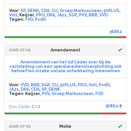
Voor:
SP
,
DENK
,
CDA
,
CU
,
Groep Markuszower
,
50PLUS
,
Volt
, Keijzer,
PRO
,
D66
,
JA21
,
SGP
,
PVV
,
BBB
,
VVD
Tegen:
FVD
,
PvdD
36862
2026-07-02
Amendement
Amendement van het lid Ceder over bij de
vaststelling van een openbaredienstverplichting ook
behoeften inzake sociale ontwikkeling meenemen
Voor:
VVD
,
BBB
,
SGP
,
CU
,
50PLUS
,
PRO
,
Volt
,
PvdD
,
JA21
,
D66
,
CDA
,
SP
,
DENK
Tegen:
Keijzer,
PVV
,
Groep Markuszower
,
FVD
36862
-7
Don Ceder
(
CU
)
2026-07-02
Motie