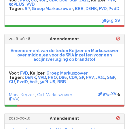
Voor:
PRO
,
CU
,
Volt
,
CDA
,
D66
,
SGP
,
JA21
, Keijzer,
PVV
,
50PLUS
,
VVD
Tegen:
SP
,
Groep Markuszower
,
BBB
,
DENK
,
FVD
,
PvdD
36915-XV
2026-06-18
Amendement
Amendement van de leden Keijzer en Markuszower
over middelen voor de WIA inzetten voor een
accijnsverlaging op brandstof
Voor:
FVD
, Keijzer,
Groep Markuszower
Tegen:
DENK
,
VVD
,
PRO
,
D66
,
CDA
,
SP
,
PVV
,
JA21
,
SGP
,
CU
,
PvdD
,
Volt
,
50PLUS
,
BBB
36915-XV
-5
Mona Keijzer
,
Gidi Markuszower
(
PVV
)
2026-06-18
Amendement