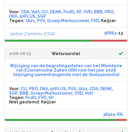
Voor:
CDA
,
Volt
,
CU
,
DENK
,
PvdD
,
SP
,
VVD
,
BBB
,
PRO
,
D66
,
50PLUS
,
SGP
Tegen:
JA21
,
PVV
,
Groep Markuszower
,
FVD
, Keijzer
36862
-13
Jantine Zwinkels
(
CDA
)
2026-06-23
Wetsvoorstel
Wijziging van de begrotingsstaten van het Ministerie
van Economische Zaken (XIII) voor het jaar 2026
(wijziging samenhangende met de Voorjaarsnota)
Voor:
CU
,
PRO
,
D66
,
50PLUS
,
PVV
,
JA21
,
CDA
,
DENK
,
SGP
,
BBB
,
Groep Markuszower
,
VVD
,
Volt
Tegen:
PvdD
,
FVD
,
SP
Niet gestemd:
Keijzer
36915-XIII