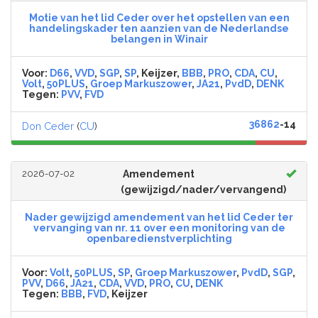
Motie van het lid Ceder over het opstellen van een
handelingskader ten aanzien van de Nederlandse
belangen in Winair
Voor:
D66
,
VVD
,
SGP
,
SP
, Keijzer,
BBB
,
PRO
,
CDA
,
CU
,
Volt
,
50PLUS
,
Groep Markuszower
,
JA21
,
PvdD
,
DENK
Tegen:
PVV
,
FVD
36862
-14
Don Ceder
(
CU
)
2026-07-02
Amendement
(gewijzigd/nader/vervangend)
Nader gewijzigd amendement van het lid Ceder ter
vervanging van nr. 11 over een monitoring van de
openbaredienstverplichting
Voor:
Volt
,
50PLUS
,
SP
,
Groep Markuszower
,
PvdD
,
SGP
,
PVV
,
D66
,
JA21
,
CDA
,
VVD
,
PRO
,
CU
,
DENK
Tegen:
BBB
,
FVD
, Keijzer