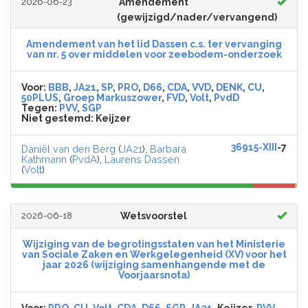
2026-06-23
Amendement
(gewijzigd/nader/vervangend)
Amendement van het lid Dassen c.s. ter vervanging
van nr. 5 over middelen voor zeebodem-onderzoek
Voor:
BBB
,
JA21
,
SP
,
PRO
,
D66
,
CDA
,
VVD
,
DENK
,
CU
,
50PLUS
,
Groep Markuszower
,
FVD
,
Volt
,
PvdD
Tegen:
PVV
,
SGP
Niet gestemd:
Keijzer
36915-XIII
-7
Daniël van den Berg
(
JA21
),
Barbara
Kathmann
(
PvdA
),
Laurens Dassen
(
Volt
)
2026-06-18
Wetsvoorstel
Wijziging van de begrotingsstaten van het Ministerie
van Sociale Zaken en Werkgelegenheid (XV) voor het
jaar 2026 (wijziging samenhangende met de
Voorjaarsnota)