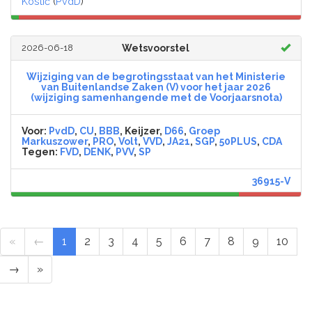
Kostić
(
PvdD
)
2026-06-18
Wetsvoorstel
Wijziging van de begrotingsstaat van het Ministerie
van Buitenlandse Zaken (V) voor het jaar 2026
(wijziging samenhangende met de Voorjaarsnota)
Voor:
PvdD
,
CU
,
BBB
, Keijzer,
D66
,
Groep
Markuszower
,
PRO
,
Volt
,
VVD
,
JA21
,
SGP
,
50PLUS
,
CDA
Tegen:
FVD
,
DENK
,
PVV
,
SP
36915-V
«
←
1
2
3
4
5
6
7
8
9
10
→
»