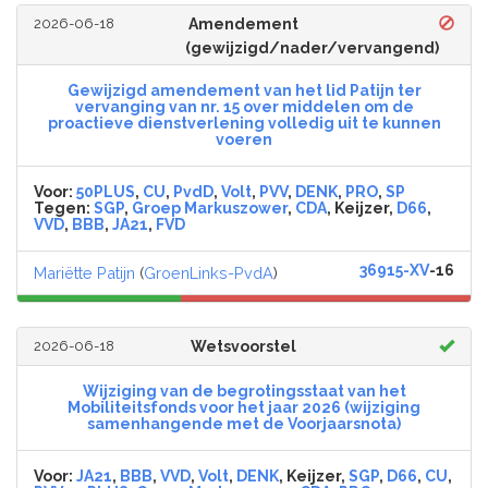
2026-06-18
Amendement
(gewijzigd/nader/vervangend)
Gewijzigd amendement van het lid Patijn ter
vervanging van nr. 15 over middelen om de
proactieve dienstverlening volledig uit te kunnen
voeren
Voor:
50PLUS
,
CU
,
PvdD
,
Volt
,
PVV
,
DENK
,
PRO
,
SP
Tegen:
SGP
,
Groep Markuszower
,
CDA
, Keijzer,
D66
,
VVD
,
BBB
,
JA21
,
FVD
36915-XV
-16
Mariëtte Patijn
(
GroenLinks-PvdA
)
2026-06-18
Wetsvoorstel
Wijziging van de begrotingsstaat van het
Mobiliteitsfonds voor het jaar 2026 (wijziging
samenhangende met de Voorjaarsnota)
Voor:
JA21
,
BBB
,
VVD
,
Volt
,
DENK
, Keijzer,
SGP
,
D66
,
CU
,