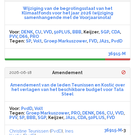
Wijziging van de begrotingsstaat van het
Klimaatfonds voor het jaar 2026 (wijziging
samenhangende met de Voorjaarsnota)
Voor:
DENK
,
CU
,
VVD
,
50PLUS
,
BBB
, Keijzer,
SGP
,
CDA
,
PVV
,
D66
,
PRO
Tegen:
SP
,
Volt
,
Groep Markuszower
,
FVD
,
JA21
,
PvdD
36915-M
2026-06-18
Amendement
Amendement van de leden Teunissen en Kostić over
het verlagen van het beschikbare budget voor Tata
Steel
Voor:
PvdD
,
Volt
Tegen:
Groep Markuszower
,
PRO
,
DENK
,
D66
,
CU
,
VVD
,
PVV
,
SP
,
BBB
,
SGP
, Keijzer,
JA21
,
CDA
,
50PLUS
,
FVD
36915-M
-3
Christine Teunissen
(
PvdD
),
Ines