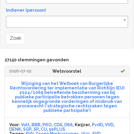
Indiener (persoon)
Zoek
27150 stemmingen gevonden
2026-07-02
Wetsvoorstel
Wijziging van het Wetboek van Burgerlijke
Rechtsvordering ter implementatie van Richtlijn (EU)
2024/1069 betreffende bescherming van bij
publieke participatie betrokken personen tegen
kennelijk ongegronde vorderingen of misbruik van
procesrecht (‘strategische rechtszaken tegen
publieke participatie’)
Voor:
Volt
,
BBB
,
PRO
,
CDA
,
D66
, Keijzer,
PvdD
,
VVD
,
DENK
,
SGP
,
SP
,
CU
,
50PLUS
Tegen:
PVV
,
Groep Markuszower
,
JA21
,
FVD