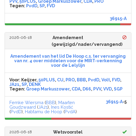
PVV
,
50PLUS
,
Groep Markuszower
,
CDA
,
PRO
Tegen:
PvdD
,
SP
,
FVD
36915-A
2026-06-18
Amendement
(gewijzigd/nader/vervangend)
Amendement van het lid De Hoop c.s. ter vervanging
van nr. 4 over middelen voor de MIRT-verkenning
voor de Lelylijn
Voor:
Keijzer,
50PLUS
,
CU
,
PRO
,
BBB
,
PvdD
,
Volt
,
FVD
,
JA21
,
SP
,
DENK
Tegen:
Groep Markuszower
,
CDA
,
D66
,
PVV
,
VVD
,
SGP
36915-A
-5
Femke Wiersma
(
BBB
),
Maarten
Goudzwaard
(
JA21
),
Ines Kostić
(
PvdD
),
Habtamu de Hoop
(
PvdA
)
2026-06-18
Wetsvoorstel