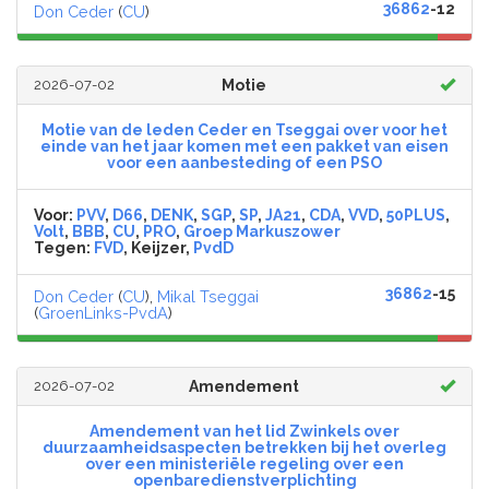
36862
-12
Don Ceder
(
CU
)
2026-07-02
Motie
Motie van de leden Ceder en Tseggai over voor het
einde van het jaar komen met een pakket van eisen
voor een aanbesteding of een PSO
Voor:
PVV
,
D66
,
DENK
,
SGP
,
SP
,
JA21
,
CDA
,
VVD
,
50PLUS
,
Volt
,
BBB
,
CU
,
PRO
,
Groep Markuszower
Tegen:
FVD
, Keijzer,
PvdD
36862
-15
Don Ceder
(
CU
),
Mikal Tseggai
(
GroenLinks-PvdA
)
2026-07-02
Amendement
Amendement van het lid Zwinkels over
duurzaamheidsaspecten betrekken bij het overleg
over een ministeriële regeling over een
openbaredienstverplichting