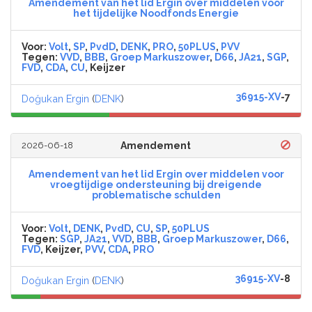
Amendement van het lid Ergin over middelen voor
het tijdelijke Noodfonds Energie
Voor:
Volt
,
SP
,
PvdD
,
DENK
,
PRO
,
50PLUS
,
PVV
Tegen:
VVD
,
BBB
,
Groep Markuszower
,
D66
,
JA21
,
SGP
,
FVD
,
CDA
,
CU
, Keijzer
36915-XV
-7
Doğukan Ergin
(
DENK
)
2026-06-18
Amendement
Amendement van het lid Ergin over middelen voor
vroegtijdige ondersteuning bij dreigende
problematische schulden
Voor:
Volt
,
DENK
,
PvdD
,
CU
,
SP
,
50PLUS
Tegen:
SGP
,
JA21
,
VVD
,
BBB
,
Groep Markuszower
,
D66
,
FVD
, Keijzer,
PVV
,
CDA
,
PRO
36915-XV
-8
Doğukan Ergin
(
DENK
)