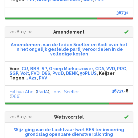
36731
2026-07-02
Amendement
Amendement van de leden Sneller en Abdi over het
in het ongelijk gestelde partij veroordelen in de
volledige kosten
Voor:
CU
,
BBB
,
SP
,
Groep Markuszower
,
CDA
,
VVD
,
PRO
,
SGP
,
Volt
,
FVD
,
D66
,
PvdD
,
DENK
,
50PLUS
, Keijzer
Tegen:
JA21
,
PVV
36731
-8
Fatihya Abdi
(
PvdA
),
Joost Sneller
(
D66
)
2026-07-02
Wetsvoorstel
Wijziging van de Luchtvaartwet BES ter invoering
grondslag openbare dienstverplichting