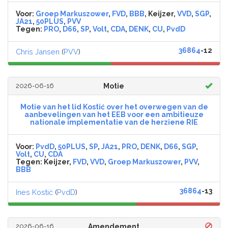
Voor:
Groep Markuszower
,
FVD
,
BBB
, Keijzer,
VVD
,
SGP
,
JA21
,
50PLUS
,
PVV
Tegen:
PRO
,
D66
,
SP
,
Volt
,
CDA
,
DENK
,
CU
,
PvdD
36864
-12
Chris Jansen
(
PVV
)
2026-06-16
Motie
Motie van het lid Kostić over het overwegen van de
aanbevelingen van het EEB voor een ambitieuze
nationale implementatie van de herziene RIE
Voor:
PvdD
,
50PLUS
,
SP
,
JA21
,
PRO
,
DENK
,
D66
,
SGP
,
Volt
,
CU
,
CDA
Tegen:
Keijzer,
FVD
,
VVD
,
Groep Markuszower
,
PVV
,
BBB
36864
-13
Ines Kostić
(
PvdD
)
2026-06-16
Amendement