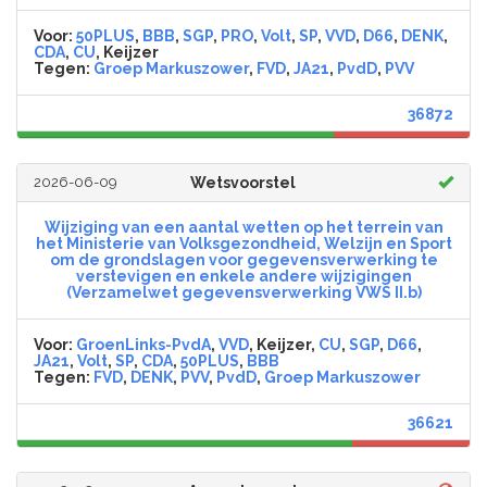
Voor:
50PLUS
,
BBB
,
SGP
,
PRO
,
Volt
,
SP
,
VVD
,
D66
,
DENK
,
CDA
,
CU
, Keijzer
Tegen:
Groep Markuszower
,
FVD
,
JA21
,
PvdD
,
PVV
36872
2026-06-09
Wetsvoorstel
Wijziging van een aantal wetten op het terrein van
het Ministerie van Volksgezondheid, Welzijn en Sport
om de grondslagen voor gegevensverwerking te
verstevigen en enkele andere wijzigingen
(Verzamelwet gegevensverwerking VWS II.b)
Voor:
GroenLinks-PvdA
,
VVD
, Keijzer,
CU
,
SGP
,
D66
,
JA21
,
Volt
,
SP
,
CDA
,
50PLUS
,
BBB
Tegen:
FVD
,
DENK
,
PVV
,
PvdD
,
Groep Markuszower
36621