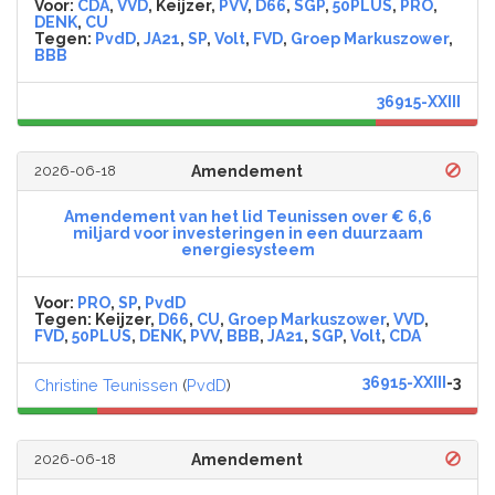
Voor:
CDA
,
VVD
, Keijzer,
PVV
,
D66
,
SGP
,
50PLUS
,
PRO
,
DENK
,
CU
Tegen:
PvdD
,
JA21
,
SP
,
Volt
,
FVD
,
Groep Markuszower
,
BBB
36915-XXIII
2026-06-18
Amendement
Amendement van het lid Teunissen over € 6,6
miljard voor investeringen in een duurzaam
energiesysteem
Voor:
PRO
,
SP
,
PvdD
Tegen:
Keijzer,
D66
,
CU
,
Groep Markuszower
,
VVD
,
FVD
,
50PLUS
,
DENK
,
PVV
,
BBB
,
JA21
,
SGP
,
Volt
,
CDA
36915-XXIII
-3
Christine Teunissen
(
PvdD
)
2026-06-18
Amendement