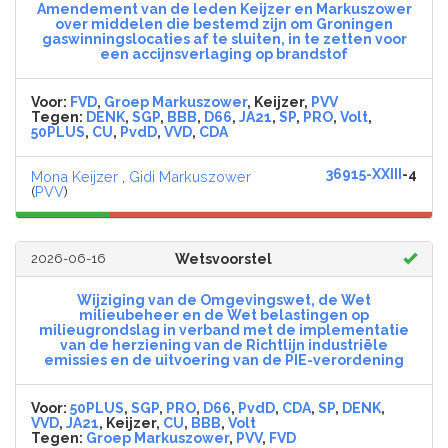
Amendement van de leden Keijzer en Markuszower
over middelen die bestemd zijn om Groningen
gaswinningslocaties af te sluiten, in te zetten voor
een accijnsverlaging op brandstof
Voor:
FVD
,
Groep Markuszower
, Keijzer,
PVV
Tegen:
DENK
,
SGP
,
BBB
,
D66
,
JA21
,
SP
,
PRO
,
Volt
,
50PLUS
,
CU
,
PvdD
,
VVD
,
CDA
36915-XXIII
-4
Mona Keijzer
,
Gidi Markuszower
(
PVV
)
2026-06-16
Wetsvoorstel
Wijziging van de Omgevingswet, de Wet
milieubeheer en de Wet belastingen op
milieugrondslag in verband met de implementatie
van de herziening van de Richtlijn industriële
emissies en de uitvoering van de PIE-verordening
Voor:
50PLUS
,
SGP
,
PRO
,
D66
,
PvdD
,
CDA
,
SP
,
DENK
,
VVD
,
JA21
, Keijzer,
CU
,
BBB
,
Volt
Tegen:
Groep Markuszower
,
PVV
,
FVD