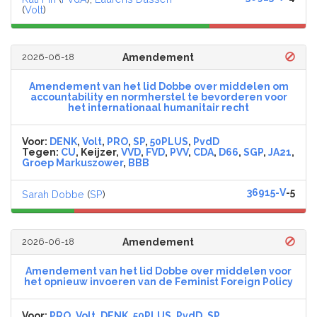
(
Volt
)
2026-06-18
Amendement
Amendement van het lid Dobbe over middelen om
accountability en normherstel te bevorderen voor
het internationaal humanitair recht
Voor:
DENK
,
Volt
,
PRO
,
SP
,
50PLUS
,
PvdD
Tegen:
CU
, Keijzer,
VVD
,
FVD
,
PVV
,
CDA
,
D66
,
SGP
,
JA21
,
Groep Markuszower
,
BBB
36915-V
-5
Sarah Dobbe
(
SP
)
2026-06-18
Amendement
Amendement van het lid Dobbe over middelen voor
het opnieuw invoeren van de Feminist Foreign Policy
Voor:
PRO
,
Volt
,
DENK
,
50PLUS
,
PvdD
,
SP