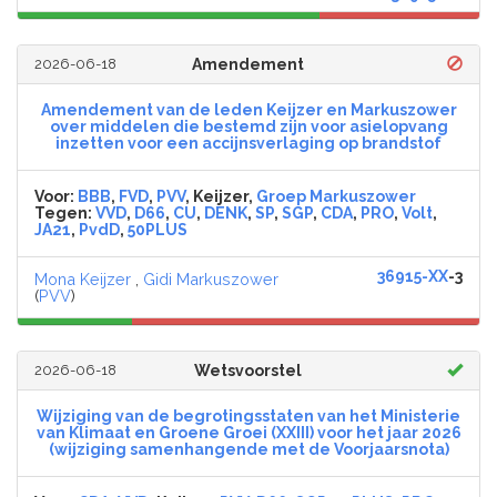
2026-06-18
Amendement
Amendement van de leden Keijzer en Markuszower
over middelen die bestemd zijn voor asielopvang
inzetten voor een accijnsverlaging op brandstof
Voor:
BBB
,
FVD
,
PVV
, Keijzer,
Groep Markuszower
Tegen:
VVD
,
D66
,
CU
,
DENK
,
SP
,
SGP
,
CDA
,
PRO
,
Volt
,
JA21
,
PvdD
,
50PLUS
36915-XX
-3
Mona Keijzer
,
Gidi Markuszower
(
PVV
)
2026-06-18
Wetsvoorstel
Wijziging van de begrotingsstaten van het Ministerie
van Klimaat en Groene Groei (XXIII) voor het jaar 2026
(wijziging samenhangende met de Voorjaarsnota)