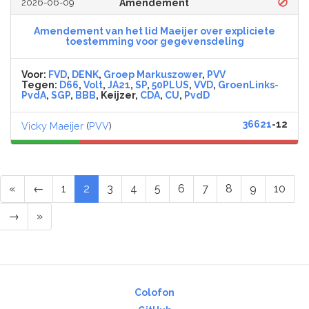
2026-06-09
Amendement
Amendement van het lid Maeijer over expliciete
toestemming voor gegevensdeling
Voor:
FVD
,
DENK
,
Groep Markuszower
,
PVV
Tegen:
D66
,
Volt
,
JA21
,
SP
,
50PLUS
,
VVD
,
GroenLinks-
PvdA
,
SGP
,
BBB
, Keijzer,
CDA
,
CU
,
PvdD
36621
-12
Vicky Maeijer
(
PVV
)
«
←
1
2
3
4
5
6
7
8
9
10
→
»
Colofon