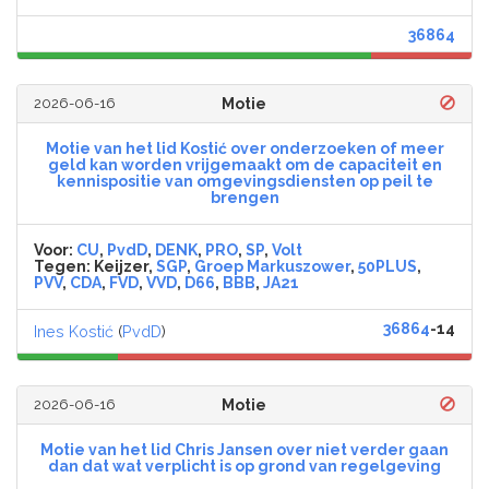
36864
2026-06-16
Motie
Motie van het lid Kostić over onderzoeken of meer
geld kan worden vrijgemaakt om de capaciteit en
kennispositie van omgevingsdiensten op peil te
brengen
Voor:
CU
,
PvdD
,
DENK
,
PRO
,
SP
,
Volt
Tegen:
Keijzer,
SGP
,
Groep Markuszower
,
50PLUS
,
PVV
,
CDA
,
FVD
,
VVD
,
D66
,
BBB
,
JA21
36864
-14
Ines Kostić
(
PvdD
)
2026-06-16
Motie
Motie van het lid Chris Jansen over niet verder gaan
dan dat wat verplicht is op grond van regelgeving