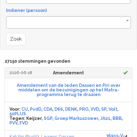
Indiener (persoon)
Zoek
27150 stemmingen gevonden
2026-06-18
Amendement
Amendement van de leden Dassen en Piri over
middelen om de bezuinigingen op het Matra-
programma terug te draaien
Voor:
CU
,
PvdD
,
CDA
,
D66
,
DENK
,
PRO
,
VVD
,
SP
,
Volt
,
50PLUS
Tegen:
Keijzer,
SGP
,
Groep Markuszower
,
JA21
,
BBB
,
PVV
,
FVD
36915-V
-4
Kati Piri
(
PvdA
),
Laurens Dassen