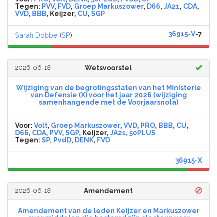
Tegen:
PVV
,
FVD
,
Groep Markuszower
,
D66
,
JA21
,
CDA
,
VVD
,
BBB
, Keijzer,
CU
,
SGP
36915-V
-7
Sarah Dobbe
(
SP
)
2026-06-18
Wetsvoorstel
Wijziging van de begrotingsstaten van het Ministerie
van Defensie (X) voor het jaar 2026 (wijziging
samenhangende met de Voorjaarsnota)
Voor:
Volt
,
Groep Markuszower
,
VVD
,
PRO
,
BBB
,
CU
,
D66
,
CDA
,
PVV
,
SGP
, Keijzer,
JA21
,
50PLUS
Tegen:
SP
,
PvdD
,
DENK
,
FVD
36915-X
2026-06-18
Amendement
Amendement van de leden Keijzer en Markuszower