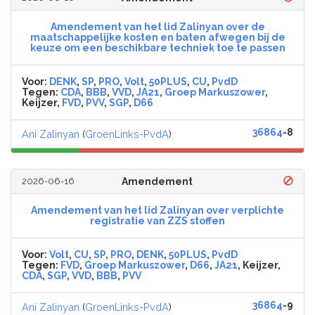
Amendement van het lid Zalinyan over de
maatschappelijke kosten en baten afwegen bij de
keuze om een beschikbare techniek toe te passen
Voor:
DENK
,
SP
,
PRO
,
Volt
,
50PLUS
,
CU
,
PvdD
Tegen:
CDA
,
BBB
,
VVD
,
JA21
,
Groep Markuszower
,
Keijzer,
FVD
,
PVV
,
SGP
,
D66
36864
-8
Ani Zalinyan
(
GroenLinks-PvdA
)
2026-06-16
Amendement
Amendement van het lid Zalinyan over verplichte
registratie van ZZS stoffen
Voor:
Volt
,
CU
,
SP
,
PRO
,
DENK
,
50PLUS
,
PvdD
Tegen:
FVD
,
Groep Markuszower
,
D66
,
JA21
, Keijzer,
CDA
,
SGP
,
VVD
,
BBB
,
PVV
36864
-9
Ani Zalinyan
(
GroenLinks-PvdA
)