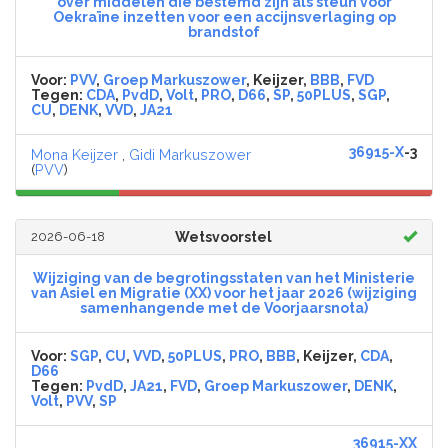
over middelen die bestemd zijn als steun voor
Oekraïne inzetten voor een accijnsverlaging op
brandstof
Voor:
PVV
,
Groep Markuszower
, Keijzer,
BBB
,
FVD
Tegen:
CDA
,
PvdD
,
Volt
,
PRO
,
D66
,
SP
,
50PLUS
,
SGP
,
CU
,
DENK
,
VVD
,
JA21
36915-X
-3
Mona Keijzer
,
Gidi Markuszower
(
PVV
)
2026-06-18
Wetsvoorstel
Wijziging van de begrotingsstaten van het Ministerie
van Asiel en Migratie (XX) voor het jaar 2026 (wijziging
samenhangende met de Voorjaarsnota)
Voor:
SGP
,
CU
,
VVD
,
50PLUS
,
PRO
,
BBB
, Keijzer,
CDA
,
D66
Tegen:
PvdD
,
JA21
,
FVD
,
Groep Markuszower
,
DENK
,
Volt
,
PVV
,
SP
36915-XX