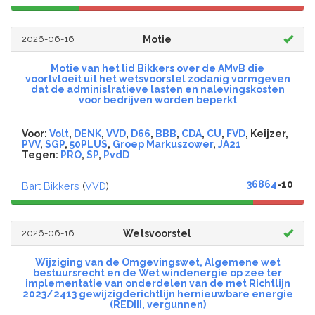
2026-06-16
Motie
Motie van het lid Bikkers over de AMvB die
voortvloeit uit het wetsvoorstel zodanig vormgeven
dat de administratieve lasten en nalevingskosten
voor bedrijven worden beperkt
Voor:
Volt
,
DENK
,
VVD
,
D66
,
BBB
,
CDA
,
CU
,
FVD
, Keijzer,
PVV
,
SGP
,
50PLUS
,
Groep Markuszower
,
JA21
Tegen:
PRO
,
SP
,
PvdD
36864
-10
Bart Bikkers
(
VVD
)
2026-06-16
Wetsvoorstel
Wijziging van de Omgevingswet, Algemene wet
bestuursrecht en de Wet windenergie op zee ter
implementatie van onderdelen van de met Richtlijn
2023/2413 gewijzigderichtlijn hernieuwbare energie
(REDIII, vergunnen)