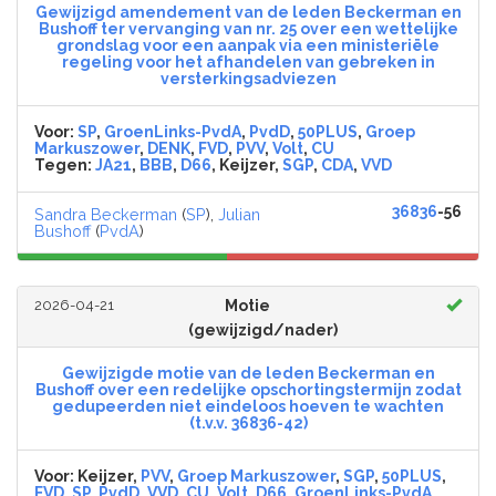
Gewijzigd amendement van de leden Beckerman en
Bushoff ter vervanging van nr. 25 over een wettelijke
grondslag voor een aanpak via een ministeriële
regeling voor het afhandelen van gebreken in
versterkingsadviezen
Voor:
SP
,
GroenLinks-PvdA
,
PvdD
,
50PLUS
,
Groep
Markuszower
,
DENK
,
FVD
,
PVV
,
Volt
,
CU
Tegen:
JA21
,
BBB
,
D66
, Keijzer,
SGP
,
CDA
,
VVD
36836
-56
Sandra Beckerman
(
SP
),
Julian
Bushoff
(
PvdA
)
2026-04-21
Motie
(gewijzigd/nader)
Gewijzigde motie van de leden Beckerman en
Bushoff over een redelijke opschortingstermijn zodat
gedupeerden niet eindeloos hoeven te wachten
(t.v.v. 36836-42)
Voor:
Keijzer,
PVV
,
Groep Markuszower
,
SGP
,
50PLUS
,
FVD
,
SP
,
PvdD
,
VVD
,
CU
,
Volt
,
D66
,
GroenLinks-PvdA
,