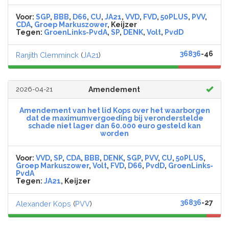
Voor:
SGP
,
BBB
,
D66
,
CU
,
JA21
,
VVD
,
FVD
,
50PLUS
,
PVV
,
CDA
,
Groep Markuszower
, Keijzer
Tegen:
GroenLinks-PvdA
,
SP
,
DENK
,
Volt
,
PvdD
36836
-46
Ranjith Clemminck
(
JA21
)
2026-04-21
Amendement
Amendement van het lid Kops over het waarborgen
dat de maximumvergoeding bij veronderstelde
schade niet lager dan 60.000 euro gesteld kan
worden
Voor:
VVD
,
SP
,
CDA
,
BBB
,
DENK
,
SGP
,
PVV
,
CU
,
50PLUS
,
Groep Markuszower
,
Volt
,
FVD
,
D66
,
PvdD
,
GroenLinks-
PvdA
Tegen:
JA21
, Keijzer
36836
-27
Alexander Kops
(
PVV
)