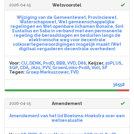
2026-04-15
Wetsvoorstel
Wijziging van de Gemeentewet, Provinciewet,
Waterschapswet, Wet gemeenschappelijke
regelingen en Wet openbare lichamen Bonaire, Sint
Eustatius en Saba in verband met een permanente
regeling die beraadslagen en besluiten langs de
elektronische weg voor decentrale
volksvertegenwoordigingen mogelijk maakt (Wet
digitaal vergaderen decentrale overheden)
Voor:
CU
,
DENK
,
PvdD
,
BBB
,
VVD
,
D66
, Keijzer,
50PLUS
,
SGP
,
CDA
,
JA21
,
PVV
,
GroenLinks-PvdA
,
Volt
,
SP
Tegen:
Groep Markuszower
,
FVD
36558
2026-04-15
Amendement
Amendement van het lid Boelsma-Hoekstra over een
wetsevaluatie