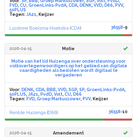
Voor:
SP
,
BBB
,
Groep Markuszower
,
SGP
,
Volt
,
PvdD
,
FVD
,
CU
,
GroenLinks-PvdA
,
CDA
,
DENK
,
VVD
,
D66
,
PVV
,
50PLUS
Tegen:
JA21
, Keijzer
36558
-9
Luciënne Boelsma-Hoekstra
(
CDA
)
2026-04-15
Motie
Motie van het lid Huizenga over ondersteuning voor
volksvertegenwoordigers op het gebied van digitale
vaardigheden als besloten wordt digitaal te
vergaderen
Voor:
DENK
,
CDA
,
BBB
,
VVD
,
SGP
,
SP
,
GroenLinks-PvdA
,
50PLUS
,
JA21
,
PvdD
,
Volt
,
CU
,
D66
Tegen:
FVD
,
Groep Markuszower
,
PVV
, Keijzer
36558
-10
Renilde Huizenga
(
D66
)
2026-04-15
Amendement