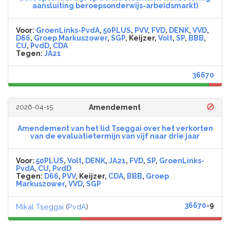
aansluiting beroepsonderwijs-arbeidsmarkt)
Voor:
GroenLinks-PvdA
,
50PLUS
,
PVV
,
FVD
,
DENK
,
VVD
,
D66
,
Groep Markuszower
,
SGP
, Keijzer,
Volt
,
SP
,
BBB
,
CU
,
PvdD
,
CDA
Tegen:
JA21
36670
2026-04-15
Amendement
Amendement van het lid Tseggai over het verkorten
van de evaluatietermijn van vijf naar drie jaar
Voor:
50PLUS
,
Volt
,
DENK
,
JA21
,
FVD
,
SP
,
GroenLinks-
PvdA
,
CU
,
PvdD
Tegen:
D66
,
PVV
, Keijzer,
CDA
,
BBB
,
Groep
Markuszower
,
VVD
,
SGP
36670
-9
Mikal Tseggai
(
PvdA
)