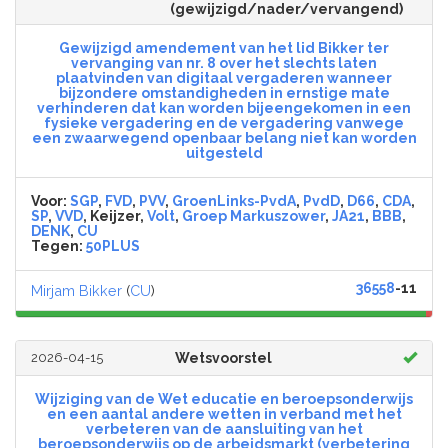
(gewijzigd/nader/vervangend)
Gewijzigd amendement van het lid Bikker ter
vervanging van nr. 8 over het slechts laten
plaatvinden van digitaal vergaderen wanneer
bijzondere omstandigheden in ernstige mate
verhinderen dat kan worden bijeengekomen in een
fysieke vergadering en de vergadering vanwege
een zwaarwegend openbaar belang niet kan worden
uitgesteld
Voor:
SGP
,
FVD
,
PVV
,
GroenLinks-PvdA
,
PvdD
,
D66
,
CDA
,
SP
,
VVD
, Keijzer,
Volt
,
Groep Markuszower
,
JA21
,
BBB
,
DENK
,
CU
Tegen:
50PLUS
36558
-11
Mirjam Bikker
(
CU
)
2026-04-15
Wetsvoorstel
Wijziging van de Wet educatie en beroepsonderwijs
en een aantal andere wetten in verband met het
verbeteren van de aansluiting van het
beroepsonderwijs op de arbeidsmarkt (verbetering