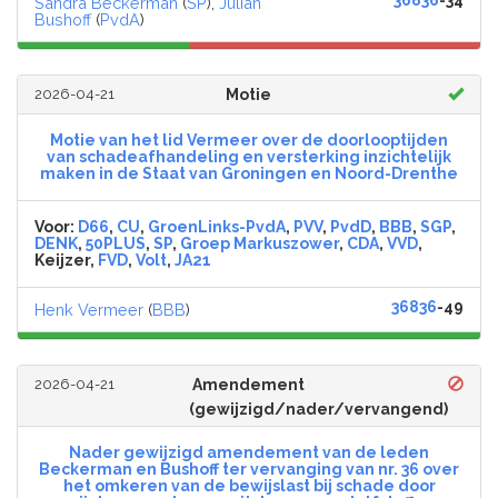
36836
-34
Sandra Beckerman
(
SP
),
Julian
Bushoff
(
PvdA
)
2026-04-21
Motie
Motie van het lid Vermeer over de doorlooptijden
van schadeafhandeling en versterking inzichtelijk
maken in de Staat van Groningen en Noord-Drenthe
Voor:
D66
,
CU
,
GroenLinks-PvdA
,
PVV
,
PvdD
,
BBB
,
SGP
,
DENK
,
50PLUS
,
SP
,
Groep Markuszower
,
CDA
,
VVD
,
Keijzer,
FVD
,
Volt
,
JA21
36836
-49
Henk Vermeer
(
BBB
)
2026-04-21
Amendement
(gewijzigd/nader/vervangend)
Nader gewijzigd amendement van de leden
Beckerman en Bushoff ter vervanging van nr. 36 over
het omkeren van de bewijslast bij schade door