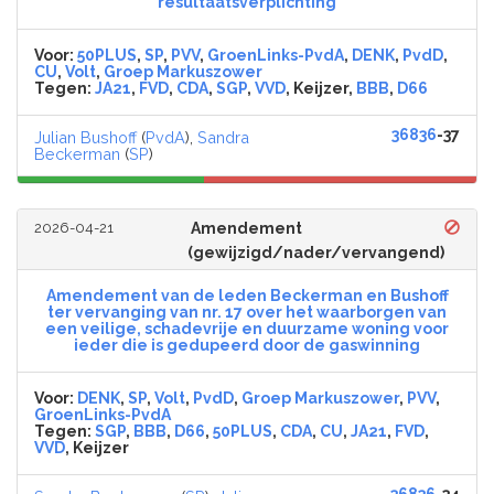
resultaatsverplichting
Voor:
50PLUS
,
SP
,
PVV
,
GroenLinks-PvdA
,
DENK
,
PvdD
,
CU
,
Volt
,
Groep Markuszower
Tegen:
JA21
,
FVD
,
CDA
,
SGP
,
VVD
, Keijzer,
BBB
,
D66
36836
-37
Julian Bushoff
(
PvdA
),
Sandra
Beckerman
(
SP
)
2026-04-21
Amendement
(gewijzigd/nader/vervangend)
Amendement van de leden Beckerman en Bushoff
ter vervanging van nr. 17 over het waarborgen van
een veilige, schadevrije en duurzame woning voor
ieder die is gedupeerd door de gaswinning
Voor:
DENK
,
SP
,
Volt
,
PvdD
,
Groep Markuszower
,
PVV
,
GroenLinks-PvdA
Tegen:
SGP
,
BBB
,
D66
,
50PLUS
,
CDA
,
CU
,
JA21
,
FVD
,
VVD
, Keijzer