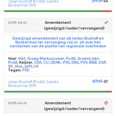
36836
-54
Julian Bushoff
(
PvdA
),
Sandra
Beckerman
(
SP
)
2026-04-21
Amendement
(gewijzigd/nader/vervangend)
Gewijzigd amendement van de leden Bushoff en
Beckerman ter vervanging van nr. 26 over het
versterken van de positie van regionale overheden
Voor:
Volt
,
Groep Markuszower
,
PvdD
,
GroenLinks-
PvdA
, Keijzer,
CDA
,
CU
,
DENK
,
VVD
,
D66
,
PVV
,
BBB
,
SGP
,
SP
,
JA21
,
50PLUS
Tegen:
FVD
36836
-57
Julian Bushoff
(
PvdA
),
Sandra
Beckerman
(
SP
)
2026-04-21
Amendement
(gewijzigd/nader/vervangend)