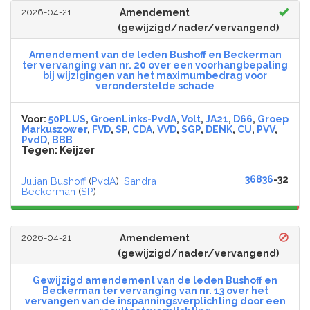
2026-04-21
Amendement
(gewijzigd/nader/vervangend)
Amendement van de leden Bushoff en Beckerman
ter vervanging van nr. 20 over een voorhangbepaling
bij wijzigingen van het maximumbedrag voor
veronderstelde schade
Voor:
50PLUS
,
GroenLinks-PvdA
,
Volt
,
JA21
,
D66
,
Groep
Markuszower
,
FVD
,
SP
,
CDA
,
VVD
,
SGP
,
DENK
,
CU
,
PVV
,
PvdD
,
BBB
Tegen:
Keijzer
36836
-32
Julian Bushoff
(
PvdA
),
Sandra
Beckerman
(
SP
)
2026-04-21
Amendement
(gewijzigd/nader/vervangend)
Gewijzigd amendement van de leden Bushoff en
Beckerman ter vervanging van nr. 13 over het
vervangen van de inspanningsverplichting door een