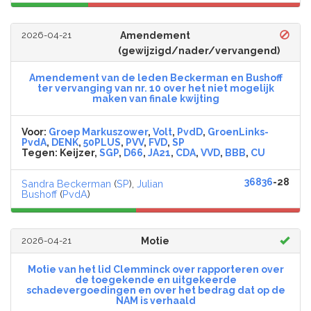
2026-04-21
Amendement
(gewijzigd/nader/vervangend)
Amendement van de leden Beckerman en Bushoff
ter vervanging van nr. 10 over het niet mogelijk
maken van finale kwijting
Voor:
Groep Markuszower
,
Volt
,
PvdD
,
GroenLinks-
PvdA
,
DENK
,
50PLUS
,
PVV
,
FVD
,
SP
Tegen:
Keijzer,
SGP
,
D66
,
JA21
,
CDA
,
VVD
,
BBB
,
CU
36836
-28
Sandra Beckerman
(
SP
),
Julian
Bushoff
(
PvdA
)
2026-04-21
Motie
Motie van het lid Clemminck over rapporteren over
de toegekende en uitgekeerde
schadevergoedingen en over het bedrag dat op de
NAM is verhaald