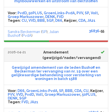
mijnbouwwerken en uitstroom van delfstoffen
Voor:
PvdD
,
50PLUS
,
GroenLinks-PvdA
,
PVV
,
SP
,
Volt
,
Groep Markuszower
,
DENK
,
FVD
Tegen:
CU
,
VVD
,
BBB
,
SGP
,
D66
, Keijzer,
CDA
,
JA21
36836
-55
Sandra Beckerman
(
SP
),
Julian
Bushoff
(
PvdA
)
2026-04-21
Amendement
(gewijzigd/nader/vervangend)
Gewijzigd amendement van de leden Bushoff en
Beckerman ter vervanging van nr. 19 over een
gelijkwaardige behandeling voor versterking van
woningen in batch 1588
Voor:
D66
,
GroenLinks-PvdA
,
SP
,
BBB
,
CDA
,
CU
, Keijzer,
PVV
,
VVD
,
PvdD
,
Volt
,
Groep Markuszower
,
50PLUS
,
DENK
,
SGP
Tegen:
FVD
,
JA21