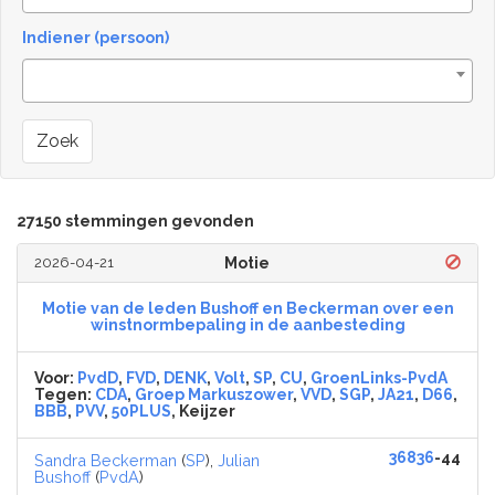
Indiener (persoon)
Zoek
27150 stemmingen gevonden
2026-04-21
Motie
Motie van de leden Bushoff en Beckerman over een
winstnormbepaling in de aanbesteding
Voor:
PvdD
,
FVD
,
DENK
,
Volt
,
SP
,
CU
,
GroenLinks-PvdA
Tegen:
CDA
,
Groep Markuszower
,
VVD
,
SGP
,
JA21
,
D66
,
BBB
,
PVV
,
50PLUS
, Keijzer
36836
-44
Sandra Beckerman
(
SP
),
Julian
Bushoff
(
PvdA
)