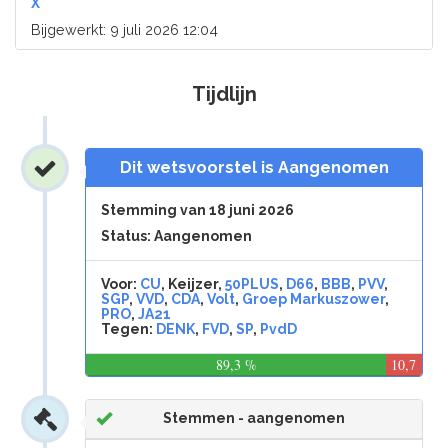
X
Bijgewerkt: 9 juli 2026 12:04
Tijdlijn
Dit wetsvoorstel is Aangenomen
Stemming van 18 juni 2026
Status: Aangenomen
Voor:
CU
, Keijzer,
50PLUS
,
D66
,
BBB
,
PVV
,
SGP
,
VVD
,
CDA
,
Volt
,
Groep Markuszower
,
PRO
,
JA21
Tegen:
DENK
,
FVD
,
SP
,
PvdD
89,3 %
10,7
%
Stemmen - aangenomen