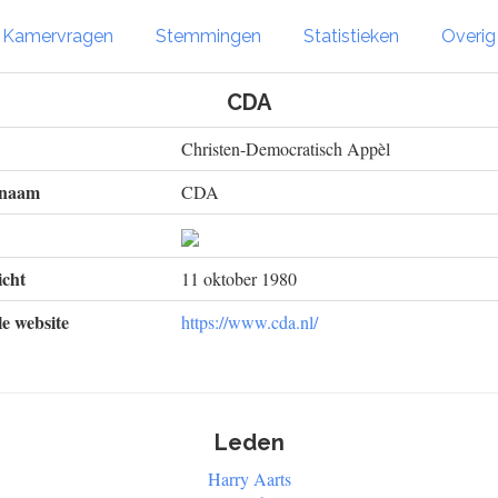
Kamervragen
Stemmingen
Statistieken
Overi
CDA
Christen-Democratisch Appèl
 naam
CDA
cht
11 oktober 1980
le website
https://www.cda.nl/
Leden
Harry Aarts