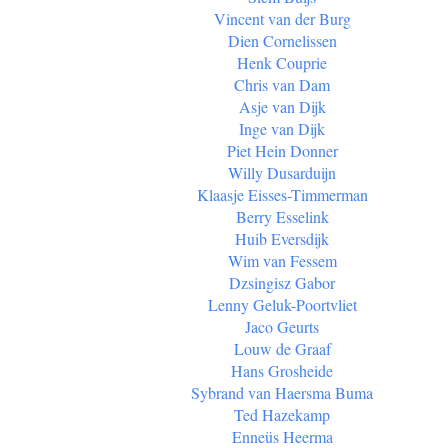
Vincent van der Burg
Dien Cornelissen
Henk Couprie
Chris van Dam
Asje van Dijk
Inge van Dijk
Piet Hein Donner
Willy Dusarduijn
Klaasje Eisses-Timmerman
Berry Esselink
Huib Eversdijk
Wim van Fessem
Dzsingisz Gabor
Lenny Geluk-Poortvliet
Jaco Geurts
Louw de Graaf
Hans Grosheide
Sybrand van Haersma Buma
Ted Hazekamp
Enneüs Heerma