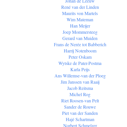
Johan de Leeuw
René van der Linden
Maurits von Martels
Wim Mateman
Han Meijer
Joep Mommersteeg
Gerard van Muiden
Frans de Nerée tot Babberich
Harrij Notenboom
Peter Oskam
Wytske de Pater-Postma
Karla Peijs
Ans Willemse-van der Ploeg
Jim Janssen van Raaij
Jacob Reitsma
Michel Rog
Riet Roosen-van Pelt
Sander de Rouwe
Piet van der Sanden
Hajé Schartman
Norbert Schmelzer