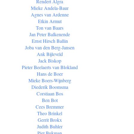
Rendert Algra
Mieke Andela-Baur
Agnes van Ardenne
Etkin Armut
Ton van Baars
Jan Peter Balkenende
Ernst Hirsch Ballin
Joba van den Berg-Jansen
Ank Bijleveld
Jack Biskop
Pieter Beelaerts van Blokland
Hans de Boer
Mieke Boers-Wijnberg
Diederik Boomsma
Corstiaan Bos
Ben Bot
Cees Bremmer
Theo Brinkel
Gerrit Brokx
Judith Buhler
Piet Bukman