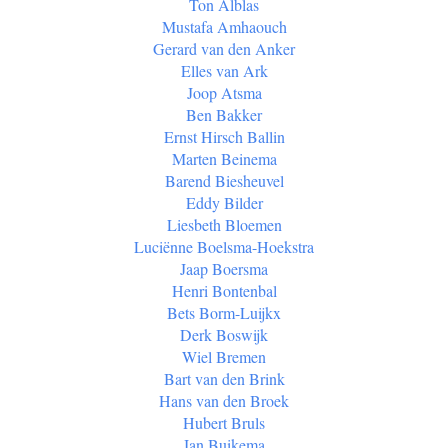
Ton Alblas
Mustafa Amhaouch
Gerard van den Anker
Elles van Ark
Joop Atsma
Ben Bakker
Ernst Hirsch Ballin
Marten Beinema
Barend Biesheuvel
Eddy Bilder
Liesbeth Bloemen
Luciënne Boelsma-Hoekstra
Jaap Boersma
Henri Bontenbal
Bets Borm-Luijkx
Derk Boswijk
Wiel Bremen
Bart van den Brink
Hans van den Broek
Hubert Bruls
Jan Buikema