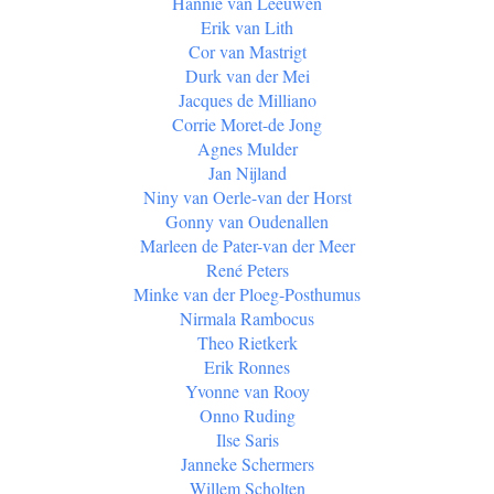
Hannie van Leeuwen
Erik van Lith
Cor van Mastrigt
Durk van der Mei
Jacques de Milliano
Corrie Moret-de Jong
Agnes Mulder
Jan Nijland
Niny van Oerle-van der Horst
Gonny van Oudenallen
Marleen de Pater-van der Meer
René Peters
Minke van der Ploeg-Posthumus
Nirmala Rambocus
Theo Rietkerk
Erik Ronnes
Yvonne van Rooy
Onno Ruding
Ilse Saris
Janneke Schermers
Willem Scholten