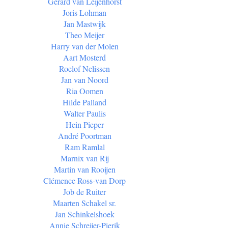
Gerard van Leijenhorst
Joris Lohman
Jan Mastwijk
Theo Meijer
Harry van der Molen
Aart Mosterd
Roelof Nelissen
Jan van Noord
Ria Oomen
Hilde Palland
Walter Paulis
Hein Pieper
André Poortman
Ram Ramlal
Marnix van Rij
Martin van Rooijen
Clémence Ross-van Dorp
Job de Ruiter
Maarten Schakel sr.
Jan Schinkelshoek
Annie Schreijer-Pierik