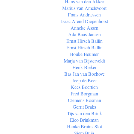
Hans van den Akker
Marius van Amelsvoort
Frans Andriessen
Isaäc Arend Diepenhorst
Anneke Assen
Ada Baas-Jansen
Ernst Hirsch Ballin
Ernst Hirsch Ballin
Bouke Beumer
Marja van Bijsterveldt
Henk Bleker
Bas Jan van Bochove
Joep de Boer
Kees Boertien
Fred Borgman
Clemens Bosman
Gerrit Braks
Tijs van den Brink
Elco Brinkman
Hanke Bruins Slot
Siem Buijs