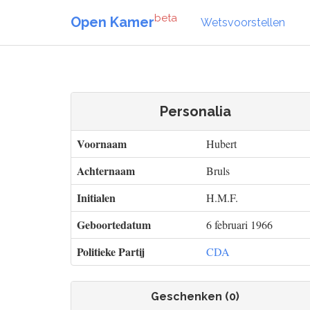
beta
Open Kamer
Wetsvoorstellen
Personalia
Voornaam
Hubert
Achternaam
Bruls
Initialen
H.M.F.
Geboortedatum
6 februari 1966
Politieke Partij
CDA
Geschenken (0)