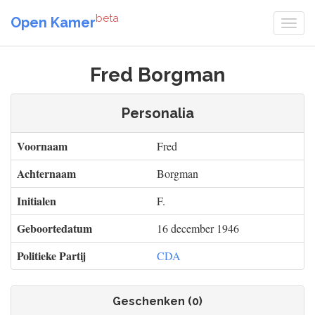
beta
Open Kamer
Fred Borgman
Personalia
Voornaam
Fred
Achternaam
Borgman
Initialen
F.
Geboortedatum
16 december 1946
Politieke Partij
CDA
Geschenken (0)