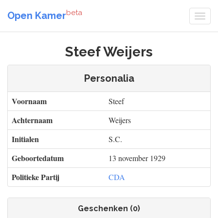
beta
Open Kamer
Steef Weijers
Personalia
Voornaam
Steef
Achternaam
Weijers
Initialen
S.C.
Geboortedatum
13 november 1929
Politieke Partij
CDA
Geschenken (0)