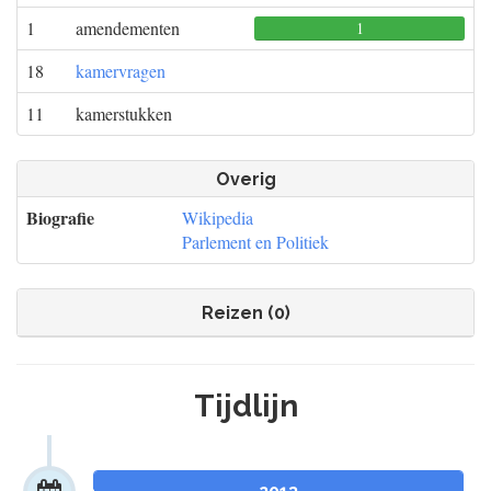
1
amendementen
1
0
0
18
kamervragen
11
kamerstukken
Overig
Biografie
Wikipedia
Parlement en Politiek
Reizen (0)
Tijdlijn