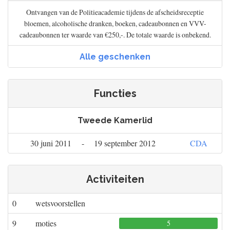
Ontvangen van de Politieacademie tijdens de afscheidsreceptie
bloemen, alcoholische dranken, boeken, cadeaubonnen en VVV-
cadeaubonnen ter waarde van €250,-. De totale waarde is onbekend.
Alle geschenken
Functies
Tweede Kamerlid
30 juni 2011
-
19 september 2012
CDA
Activiteiten
0
wetsvoorstellen
9
moties
5
0
0