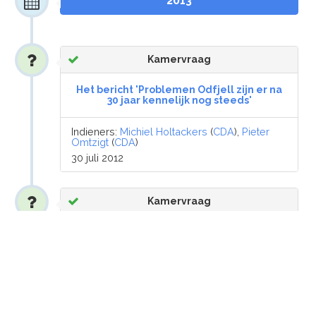
2013
Kamervraag
Het bericht 'Problemen Odfjell zijn er na
30 jaar kennelijk nog steeds'
Indieners:
Michiel Holtackers
(
CDA
),
Pieter
Omtzigt
(
CDA
)
30 juli 2012
Kamervraag
Het bericht “teruggestuurd oud-papier”
Indieners:
Michiel Holtackers
(
CDA
),
Marieke
van der Werf
(
CDA
)
26 juli 2012