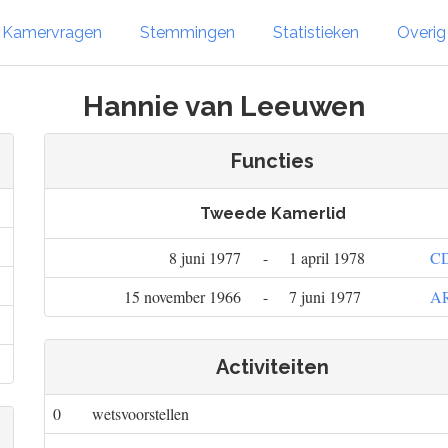
Kamervragen
Stemmingen
Statistieken
Overi
Hannie van Leeuwen
Functies
Tweede Kamerlid
8 juni 1977
-
1 april 1978
C
15 november 1966
-
7 juni 1977
A
Activiteiten
0
wetsvoorstellen