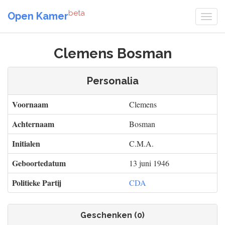
beta
Open Kamer
Clemens Bosman
Personalia
Voornaam
Clemens
Achternaam
Bosman
Initialen
C.M.A.
Geboortedatum
13 juni 1946
Politieke Partij
CDA
Geschenken (0)