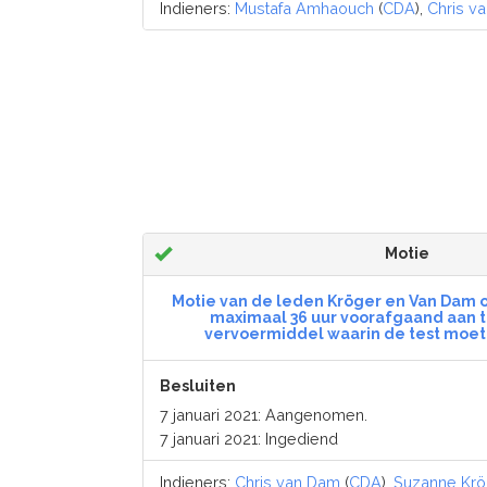
Indieners:
Mustafa Amhaouch
(
CDA
),
Chris v
Motie
Motie van de leden Kröger en Van Dam o
maximaal 36 uur voorafgaand aan t
vervoermiddel waarin de test moet 
Besluiten
7 januari 2021: Aangenomen.
7 januari 2021: Ingediend
Indieners:
Chris van Dam
(
CDA
),
Suzanne Krö