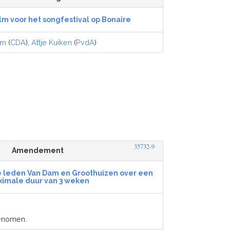
lm voor het songfestival op Bonaire
am
(
CDA
),
Attje Kuiken
(
PvdA
)
35732-9
Amendement
leden Van Dam en Groothuizen over een
imale duur van 3 weken
genomen.