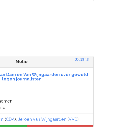
35528-18
Motie
Van Dam en Van Wijngaarden over geweld
tegen journalisten
enomen.
end
am
(
CDA
),
Jeroen van Wijngaarden
(
VVD
)