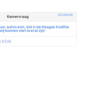
2021Z00180
Kamervraag
ur, auto’s erin, dat is de Haagse traditie.
wij kunnen niet overal zijn'
m
(
CDA
)