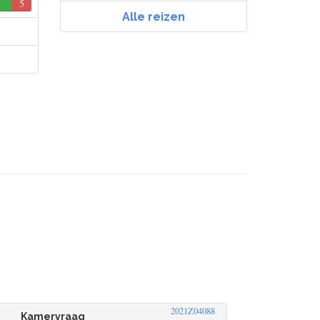
5
0
Alle reizen
2021Z04088
Kamervraag