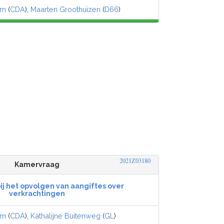
am
(
CDA
),
Maarten Groothuizen
(
D66
)
2021Z03180
Kamervraag
ij het opvolgen van aangiftes over
verkrachtingen
am
(
CDA
),
Kathalijne Buitenweg
(
GL
)