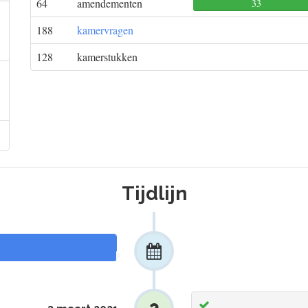
64
amendementen
33
188
kamervragen
128
kamerstukken
Tijdlijn