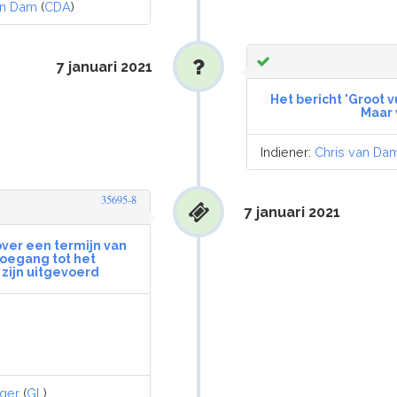
an Dam
(
CDA
)
7 januari 2021
Het bericht 'Groot vu
Maar 
Indiener:
Chris van Da
35695-8
7 januari 2021
ver een termijn van
oegang tot het
zijn uitgevoerd
ger
(
GL
)