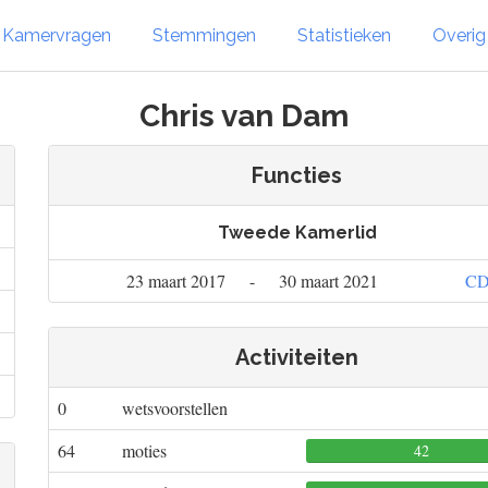
Kamervragen
Stemmingen
Statistieken
Overi
Chris van Dam
Functies
Tweede Kamerlid
23 maart 2017
-
30 maart 2021
C
Activiteiten
0
wetsvoorstellen
64
moties
42