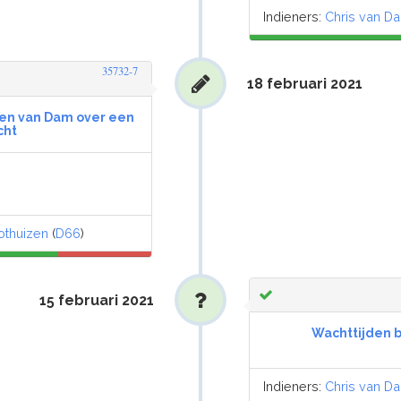
Indieners:
Chris van D
35732-7
18 februari 2021
en van Dam over een
cht
othuizen
(
D66
)
15 februari 2021
Wachttijden b
Indieners:
Chris van D