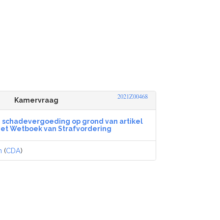
2021Z00468
Kamervraag
 schadevergoeding op grond van artikel
 het Wetboek van Strafvordering
m
(
CDA
)