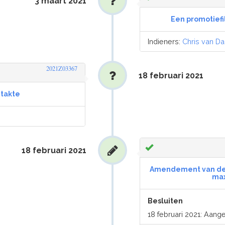
3 maart 2021
Een promotiefi
Indieners:
Chris van D
2021Z03367
18 februari 2021
htakte
18 februari 2021
Amendement van de 
max
Besluiten
18 februari 2021: Aan