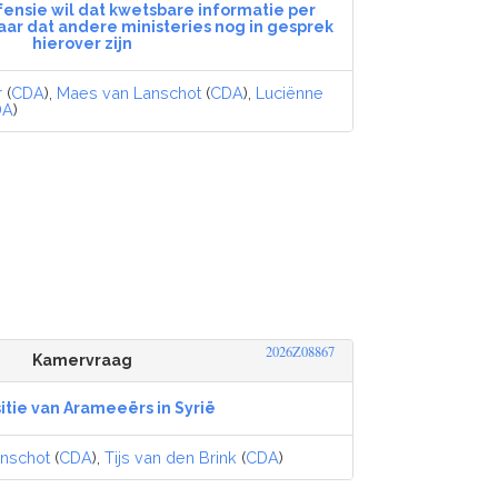
fensie wil dat kwetsbare informatie per
maar dat andere ministeries nog in gesprek
hierover zijn
r
(
CDA
),
Maes van Lanschot
(
CDA
),
Luciënne
DA
)
2026Z08867
Kamervraag
itie van Arameeërs in Syrië
nschot
(
CDA
),
Tijs van den Brink
(
CDA
)