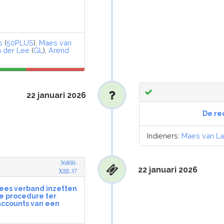
s
(
50PLUS
),
Maes van
 der Lee
(
GL
),
Arend
22 januari 2026
De re
Indieners:
Maes van La
36800-
22 januari 2026
XIII-37
opees verband inzetten
e procedure ter
ccounts van een