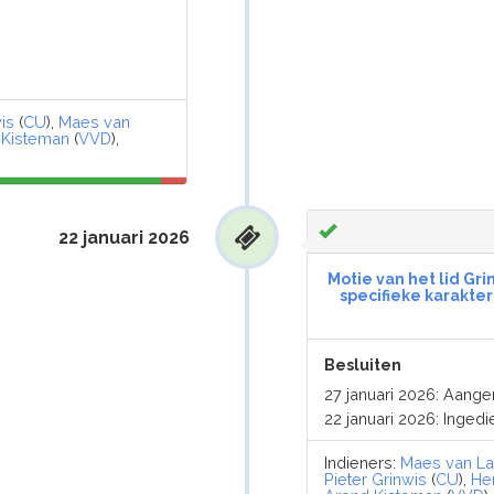
is
(
CU
),
Maes van
 Kisteman
(
VVD
),
22 januari 2026
Motie van het lid Gri
specifieke karakte
Besluiten
27 januari 2026: Aang
22 januari 2026: Inged
Indieners:
Maes van La
Pieter Grinwis
(
CU
),
He