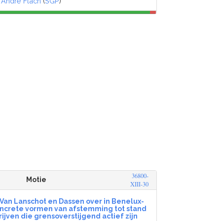
,
André Flach
(
SGP
)
36800-
Motie
XIII-30
Van Lanschot en Dassen over in Benelux-
ncrete vormen van afstemming tot stand
ijven die grensoverstijgend actief zijn