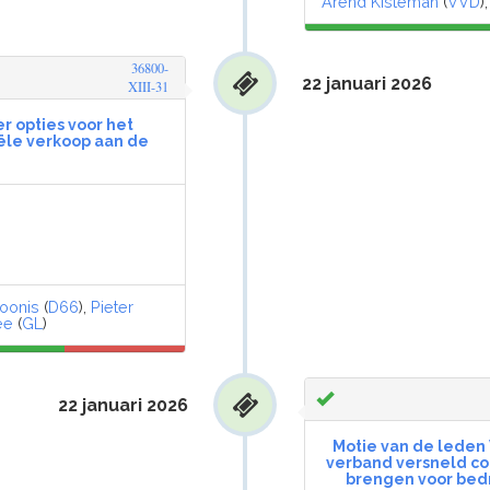
Arend Kisteman
(
VVD
)
36800-
22 januari 2026
XIII-31
er opties voor het
le verkoop aan de
oonis
(
D66
),
Pieter
ee
(
GL
)
22 januari 2026
Motie van de leden 
verband versneld co
brengen voor bedr