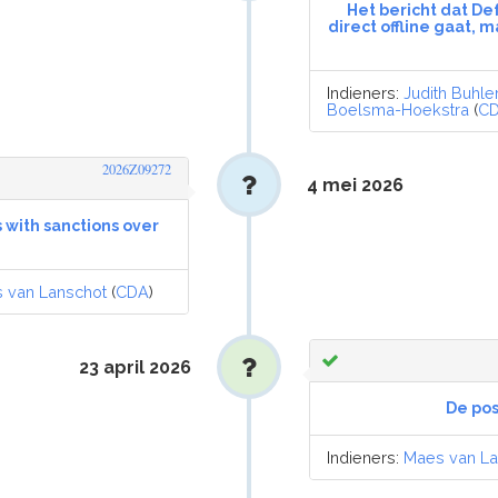
Het bericht dat De
direct offline gaat, 
Indieners:
Judith Buhle
Boelsma-Hoekstra
(
C
2026Z09272
4 mei 2026
s with sanctions over
 van Lanschot
(
CDA
)
23 april 2026
De pos
Indieners:
Maes van La