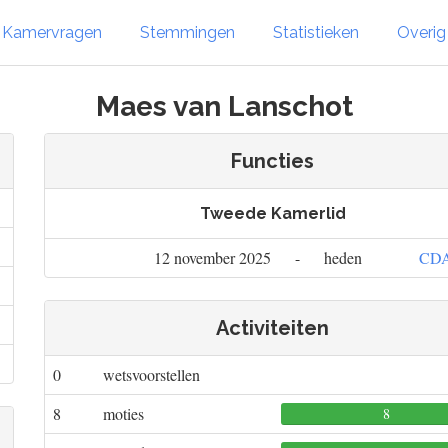
Kamervragen
Stemmingen
Statistieken
Overi
Maes van Lanschot
Functies
Tweede Kamerlid
12 november 2025
-
heden
CD
Activiteiten
0
wetsvoorstellen
8
moties
8