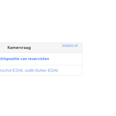
2026Z01145
Kamervraag
chtspositie van reservisten
nschot
(
CDA
),
Judith Buhler
(
CDA
)