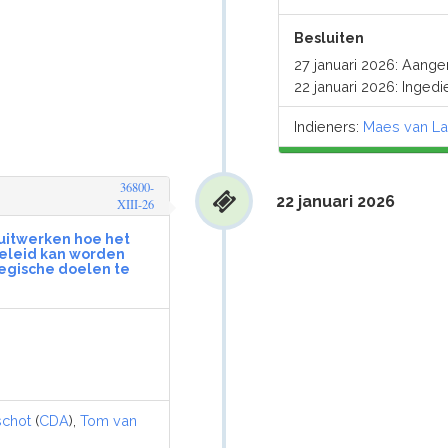
Besluiten
27 januari 2026: Aang
22 januari 2026: Inged
Indieners:
Maes van La
36800-
22 januari 2026
XIII-26
r uitwerken hoe het
beleid kan worden
egische doelen te
chot
(
CDA
),
Tom van