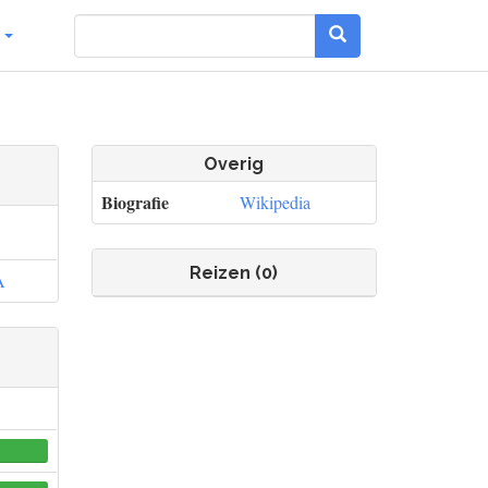
g
Overig
Biografie
Wikipedia
Reizen (0)
A
0
0