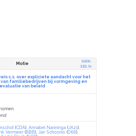
36800-
Motie
XIII-36
nwis c.s. over expliciete aandacht voor het
r van familiebedrijven bij vormgeving en
evaluatie van beleid
enomen.
iend
nschot
(
CDA
),
Annabel Nanninga
(
JA21
),
nk Vermeer
(
BBB
),
Jan Schoonis
(
D66
),