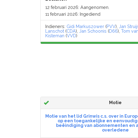
12 februari 2026: Aangenomen.
11 februari 2026: Ingediend
Indieners:
Gidi Markuszower
(
PVV
),
Jan Struij
Lanschot
(
CDA
),
Jan Schoonis
(
D66
),
Tom van
Kisteman
(
VVD
)
Motie
Motie van het lid Grinwis c.s. over in Eur
op een toegankelijke en eenvoudig
beëindiging van abonnementen en a
overledene