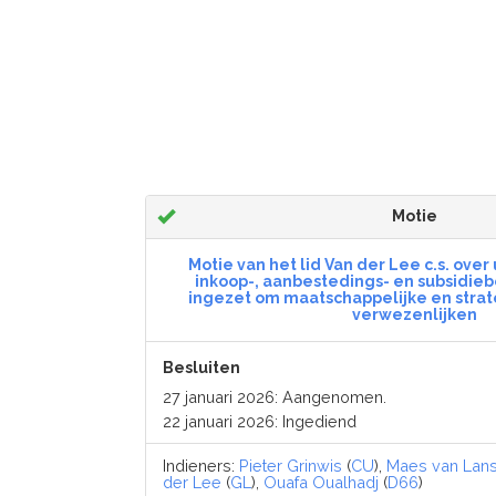
Motie
Motie van het lid Van der Lee c.s. ove
inkoop-, aanbestedings- en subsidie
ingezet om maatschappelijke en strat
verwezenlijken
Besluiten
27 januari 2026: Aangenomen.
22 januari 2026: Ingediend
Indieners:
Pieter Grinwis
(
CU
),
Maes van Lans
der Lee
(
GL
),
Ouafa Oualhadj
(
D66
)