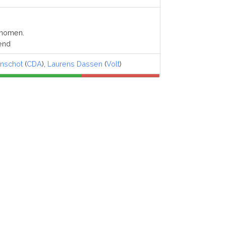
enomen.
iend
nschot
(
CDA
),
Laurens Dassen
(
Volt
)