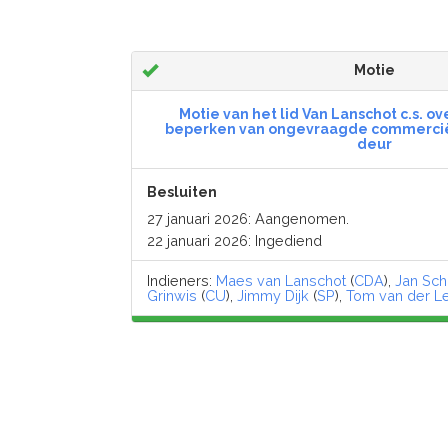
Motie
Motie van het lid Van Lanschot c.s. ov
beperken van ongevraagde commercië
deur
Besluiten
27 januari 2026: Aangenomen.
22 januari 2026: Ingediend
Indieners:
Maes van Lanschot
(
CDA
),
Jan Sch
Grinwis
(
CU
),
Jimmy Dijk
(
SP
),
Tom van der L