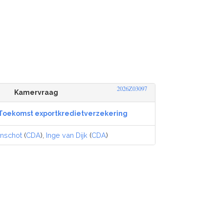
2026Z03097
Kamervraag
Toekomst exportkredietverzekering
nschot
(
CDA
),
Inge van Dijk
(
CDA
)