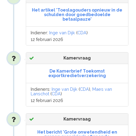
Het artikel 'Toeslagouders opnieuw in de
schulden door goedbedoelde
betaalpauze’
Indiener:
Inge van Dijk
(
CDA
)
12 februari 2026
Kamervraag
De Kamerbrief Toekomst
exportkredietverzekering
Indieners:
Inge van Dijk
(
CDA
),
Maes van
Lanschot
(
CDA
)
12 februari 2026
Kamervraag
Het bericht 'Grote onwetendheid en