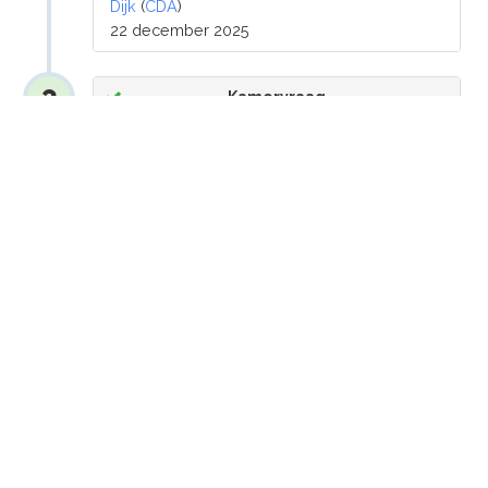
Dijk
(
CDA
)
22 december 2025
Kamervraag
Het bericht 'AFM: schade door
beleggingsfraude kan oplopen tot €750
mln per jaar'
Indiener:
Inge van Dijk
(
CDA
)
12 december 2025
Kamervraag
Het FD-artikel ‘Deur op kier voor btw-
afdracht over sociale media’
Indieners:
Inge van Dijk
(
CDA
),
Sarah El
Boujdaini
(
D66
),
Henk-Jan Oosterhuis
(
D66
),
Luc Stultiens
(
GroenLinks-PvdA
)
2 december 2025