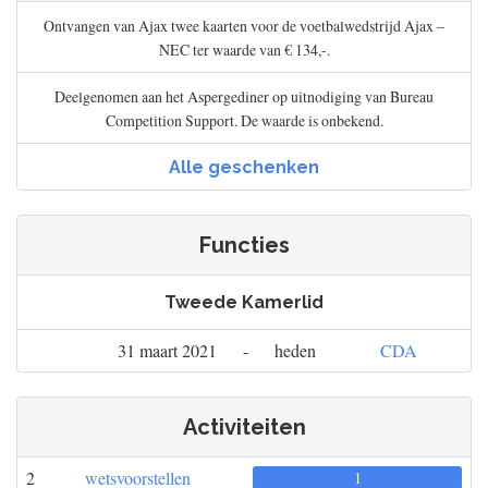
Ontvangen van Ajax twee kaarten voor de voetbalwedstrijd Ajax –
NEC ter waarde van € 134,-.
Deelgenomen aan het Aspergediner op uitnodiging van Bureau
Competition Support. De waarde is onbekend.
Alle geschenken
Functies
Tweede Kamerlid
31 maart 2021
-
heden
CDA
Activiteiten
2
wetsvoorstellen
0
0
1