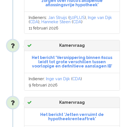
zorgen over risico’s aflopende
aflossingsvrije hypotheek'
Indieners:
Jan Struijs
(
50PLUS
),
Inge van Dijk
(
CDA
),
Hanneke Steen
(
CDA
)
11 februari 2026
Kamervraag
Het bericht ‘Versnippering binnen fiscus
leidt tot grote verschillen tussen
voorlopige en definitieve aanslagen IB’
Indiener:
Inge van Dijk
(
CDA
)
9 februari 2026
Kamervraag
Het bericht 'Jetten verruimt de
hypotheekrenteaftrek'