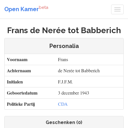
beta
Open Kamer
Frans de Nerée tot Babberich
Personalia
Voornaam
Frans
Achternaam
de Nerée tot Babberich
Initialen
F.J.F.M.
Geboortedatum
3 december 1943
Politieke Partij
CDA
Geschenken (0)