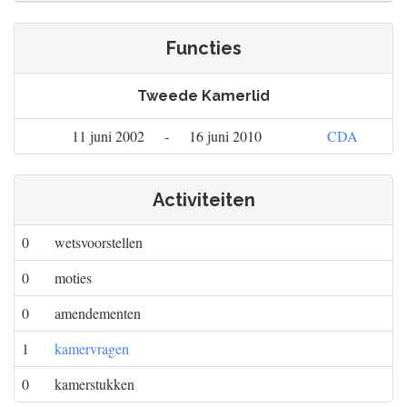
Functies
Tweede Kamerlid
11 juni 2002
-
16 juni 2010
CDA
Activiteiten
0
wetsvoorstellen
0
moties
0
amendementen
1
kamervragen
0
kamerstukken