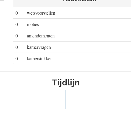
0
wetsvoorstellen
0
moties
0
amendementen
0
kamervragen
0
kamerstukken
Tijdlijn