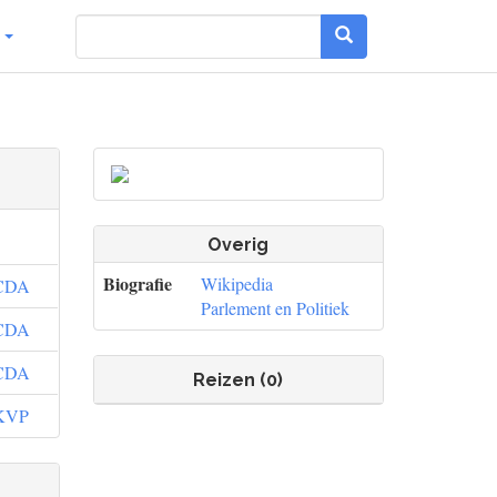
g
Overig
Biografie
Wikipedia
CDA
Parlement en Politiek
CDA
CDA
Reizen (0)
KVP