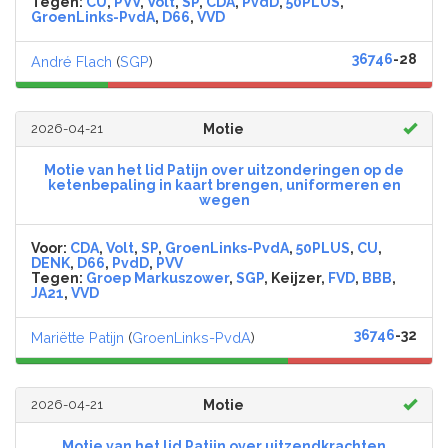
Tegen:
CU
,
PVV
,
Volt
,
SP
,
CDA
,
PvdD
,
50PLUS
,
GroenLinks-PvdA
,
D66
,
VVD
36746
-28
André Flach
(
SGP
)
2026-04-21
Motie
Motie van het lid Patijn over uitzonderingen op de
ketenbepaling in kaart brengen, uniformeren en
wegen
Voor:
CDA
,
Volt
,
SP
,
GroenLinks-PvdA
,
50PLUS
,
CU
,
DENK
,
D66
,
PvdD
,
PVV
Tegen:
Groep Markuszower
,
SGP
, Keijzer,
FVD
,
BBB
,
JA21
,
VVD
36746
-32
Mariëtte Patijn
(
GroenLinks-PvdA
)
2026-04-21
Motie
Motie van het lid Patijn over uitzendkrachten