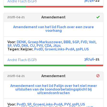
36746
-22
André Flach
(
SGP
)
2026-04-21
Amendement
Amendement van het lid Flach over een zware
voorhang
Voor:
DENK
,
Groep Markuszower
,
BBB
,
SGP
,
FVD
,
Volt
,
SP
,
VVD
,
D66
,
CU
,
PVV
,
CDA
,
JA21
Tegen:
Keijzer,
PvdD
,
GroenLinks-PvdA
,
50PLUS
36746
-21
André Flach
(
SGP
)
2026-04-21
Amendement
Amendement van het lid Patijn over het niet meer
uitsluiten van de loondoorbetalingsplicht bij
uitzendcontracten
Voor:
PvdD
,
SP
,
GroenLinks-PvdA
,
PVV
,
50PLUS