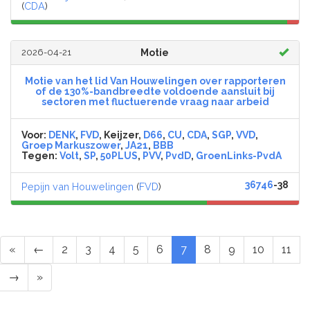
(
CDA
)
2026-04-21
Motie
Motie van het lid Van Houwelingen over rapporteren
of de 130%-bandbreedte voldoende aansluit bij
sectoren met fluctuerende vraag naar arbeid
Voor:
DENK
,
FVD
, Keijzer,
D66
,
CU
,
CDA
,
SGP
,
VVD
,
Groep Markuszower
,
JA21
,
BBB
Tegen:
Volt
,
SP
,
50PLUS
,
PVV
,
PvdD
,
GroenLinks-PvdA
36746
-38
Pepijn van Houwelingen
(
FVD
)
«
←
2
3
4
5
6
7
8
9
10
11
→
»