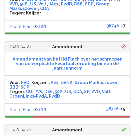
VVD
,
50PLUS
,
Volt
,
JA21
,
PvdD
,
D66
,
BBB
,
Groep
Markuszower
,
CDA
Tegen:
Keijzer
36746
-17
André Flach
(
SGP
)
2026-04-21
Amendement
Amendement van het lid Flach over het schrappen
van de verplichte kwartaalverdeling binnen de
jaarurennorm
Voor:
FVD
, Keijzer,
JA21
,
DENK
,
Groep Markuszower
,
BBB
,
SGP
Tegen:
CU
,
PVV
,
D66
,
50PLUS
,
CDA
,
SP
,
VVD
,
Volt
,
GroenLinks-PvdA
,
PvdD
36746
-19
André Flach
(
SGP
)
2026-04-21
Amendement