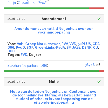
Patijn
(
GroenLinks-PvdA
)
2026-04-21
Amendement
Amendement van het lid Neijenhuis over een
voorhangbepaling
Voor:
Volt
,
Groep Markuszower
,
PVV
,
VVD
,
50PLUS
,
CDA
,
D66
,
PvdD
,
SGP
,
GroenLinks-PvdA
,
SP
,
JA21
,
DENK
,
CU
,
BBB
Tegen:
FVD
, Keijzer
36746
-26
Stephan Neijenhuis
(
D66
)
2026-04-21
Motie
Motie van de leden Neijenhuis en Ceulemans over
de loonheffingsverklaring als bewijs dat iemand
student of scholier is voor toepassing van de
uitzonderingsbepaling