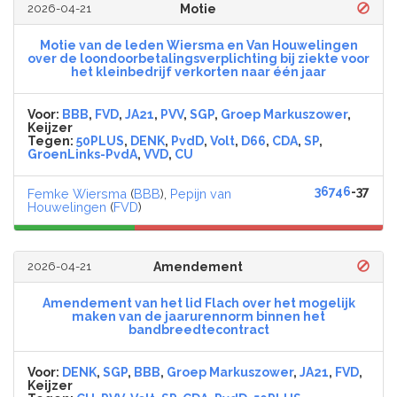
2026-04-21
Motie
Motie van de leden Wiersma en Van Houwelingen
over de loondoorbetalingsverplichting bij ziekte voor
het kleinbedrijf verkorten naar één jaar
Voor:
BBB
,
FVD
,
JA21
,
PVV
,
SGP
,
Groep Markuszower
,
Keijzer
Tegen:
50PLUS
,
DENK
,
PvdD
,
Volt
,
D66
,
CDA
,
SP
,
GroenLinks-PvdA
,
VVD
,
CU
36746
-37
Femke Wiersma
(
BBB
),
Pepijn van
Houwelingen
(
FVD
)
2026-04-21
Amendement
Amendement van het lid Flach over het mogelijk
maken van de jaarurennorm binnen het
bandbreedtecontract
Voor:
DENK
,
SGP
,
BBB
,
Groep Markuszower
,
JA21
,
FVD
,
Keijzer