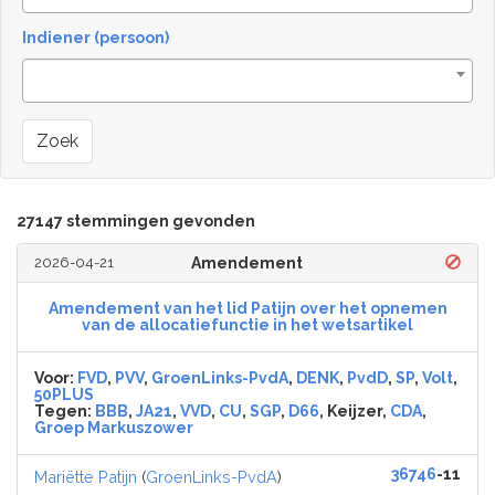
Indiener (persoon)
Zoek
27147 stemmingen gevonden
2026-04-21
Amendement
Amendement van het lid Patijn over het opnemen
van de allocatiefunctie in het wetsartikel
Voor:
FVD
,
PVV
,
GroenLinks-PvdA
,
DENK
,
PvdD
,
SP
,
Volt
,
50PLUS
Tegen:
BBB
,
JA21
,
VVD
,
CU
,
SGP
,
D66
, Keijzer,
CDA
,
Groep Markuszower
36746
-11
Mariëtte Patijn
(
GroenLinks-PvdA
)