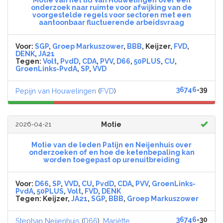
Motie van het lid Van Houwelingen over een
onderzoek naar ruimte voor afwijking van de
voorgestelde regels voor sectoren met een
aantoonbaar fluctuerende arbeidsvraag
Voor:
SGP
,
Groep Markuszower
,
BBB
, Keijzer,
FVD
,
DENK
,
JA21
Tegen:
Volt
,
PvdD
,
CDA
,
PVV
,
D66
,
50PLUS
,
CU
,
GroenLinks-PvdA
,
SP
,
VVD
36746
-39
Pepijn van Houwelingen
(
FVD
)
2026-04-21
Motie
Motie van de leden Patijn en Neijenhuis over
onderzoeken of en hoe de ketenbepaling kan
worden toegepast op urenuitbreiding
Voor:
D66
,
SP
,
VVD
,
CU
,
PvdD
,
CDA
,
PVV
,
GroenLinks-
PvdA
,
50PLUS
,
Volt
,
FVD
,
DENK
Tegen:
Keijzer,
JA21
,
SGP
,
BBB
,
Groep Markuszower
36746
-30
Stephan Neijenhuis
(
D66
),
Mariëtte