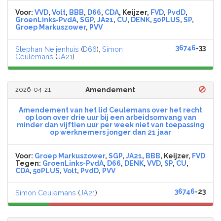
Voor:
VVD
,
Volt
,
BBB
,
D66
,
CDA
, Keijzer,
FVD
,
PvdD
,
GroenLinks-PvdA
,
SGP
,
JA21
,
CU
,
DENK
,
50PLUS
,
SP
,
Groep Markuszower
,
PVV
36746
-33
Stephan Neijenhuis
(
D66
),
Simon
Ceulemans
(
JA21
)
2026-04-21
Amendement
Amendement van het lid Ceulemans over het recht
op loon over drie uur bij een arbeidsomvang van
minder dan vijftien uur per week niet van toepassing
op werknemers jonger dan 21 jaar
Voor:
Groep Markuszower
,
SGP
,
JA21
,
BBB
, Keijzer,
FVD
Tegen:
GroenLinks-PvdA
,
D66
,
DENK
,
VVD
,
SP
,
CU
,
CDA
,
50PLUS
,
Volt
,
PvdD
,
PVV
36746
-23
Simon Ceulemans
(
JA21
)