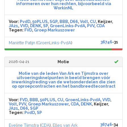
informeren over hun rechten, bijvoorbeeld via
WorkinNL
Voor:
PvdD
,
50PLUS
,
SGP
,
BBB
,
D66
,
Volt
,
CU
, Keijzer,
JA21
,
VVD
,
DENK
,
SP
,
GroenLinks-PvdA
,
PVV
,
CDA
Tegen:
FVD
,
Groep Markuszower
36746
-31
Mariëtte Patijn
(
GroenLinks-PvdA
)
2026-04-21
Motie
Motie van de leden Van Ark en Tijmstra over
uitvoeringsknelpunten in beeld brengen vóór
inwerkingtreding van de wetsonderdelen die zien
op oproepcontracten en het bandbreedtecontract
Voor:
FVD
,
BBB
,
50PLUS
,
CU
,
GroenLinks-PvdA
,
VVD
,
Volt
,
PVV
,
Groep Markuszower
,
CDA
,
DENK
, Keijzer,
JA21
,
D66
,
SGP
Tegen:
PvdD
,
SP
36746
-34
Eveline Tijmstra
(
CDA
),
Elles van Ark