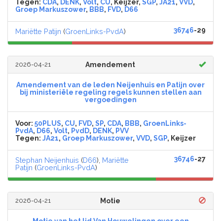
Tegen:
CDA
,
DENK
,
Volt
,
CU
, Keijzer,
SGP
,
JA21
,
VVD
,
Groep Markuszower
,
BBB
,
FVD
,
D66
36746
-29
Mariëtte Patijn
(
GroenLinks-PvdA
)
2026-04-21
Amendement
Amendement van de leden Neijenhuis en Patijn over
bij ministeriële regeling regels kunnen stellen aan
vergoedingen
Voor:
50PLUS
,
CU
,
FVD
,
SP
,
CDA
,
BBB
,
GroenLinks-
PvdA
,
D66
,
Volt
,
PvdD
,
DENK
,
PVV
Tegen:
JA21
,
Groep Markuszower
,
VVD
,
SGP
, Keijzer
36746
-27
Stephan Neijenhuis
(
D66
),
Mariëtte
Patijn
(
GroenLinks-PvdA
)
2026-04-21
Motie