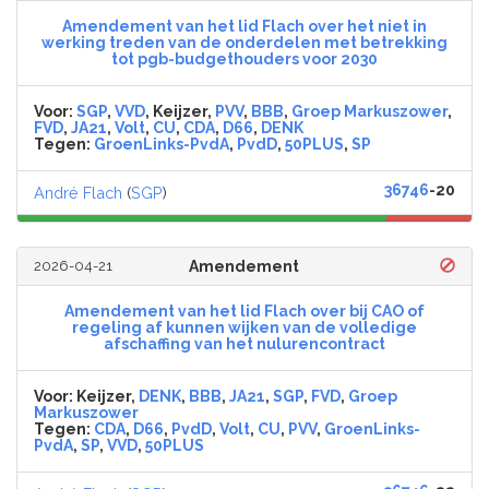
Amendement van het lid Flach over het niet in
werking treden van de onderdelen met betrekking
tot pgb-budgethouders voor 2030
Voor:
SGP
,
VVD
, Keijzer,
PVV
,
BBB
,
Groep Markuszower
,
FVD
,
JA21
,
Volt
,
CU
,
CDA
,
D66
,
DENK
Tegen:
GroenLinks-PvdA
,
PvdD
,
50PLUS
,
SP
36746
-20
André Flach
(
SGP
)
2026-04-21
Amendement
Amendement van het lid Flach over bij CAO of
regeling af kunnen wijken van de volledige
afschaffing van het nulurencontract
Voor:
Keijzer,
DENK
,
BBB
,
JA21
,
SGP
,
FVD
,
Groep
Markuszower
Tegen:
CDA
,
D66
,
PvdD
,
Volt
,
CU
,
PVV
,
GroenLinks-
PvdA
,
SP
,
VVD
,
50PLUS