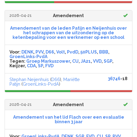
2026-04-21
Amendement
Amendement van de leden Patijn en Neijenhuis over
het schrappen van de uitzondering op de
ketenbepaling voor een werknemer op een school
Voor:
DENK
,
PVV
,
D66
,
Volt
,
PvdD
,
50PLUS
,
BBB
,
GroenLinks-PvdA
Tegen:
Groep Markuszower
,
CU
,
JA21
,
VVD
,
SGP
,
Keijzer,
CDA
,
SP
,
FVD
36746
-18
Stephan Neijenhuis
(
D66
),
Mariëtte
Patijn
(
GroenLinks-PvdA
)
2026-04-21
Amendement
Amendement van het lid Flach over een evaluatie
binnen 3 jaar
Voor:
GroenLinks-PvdA
,
DENK
,
SGP
,
FVD
,
CU
,
SP
,
PVV
,