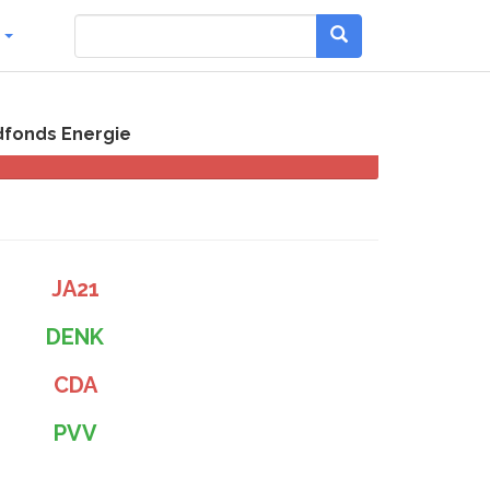
g
dfonds Energie
JA21
DENK
CDA
PVV