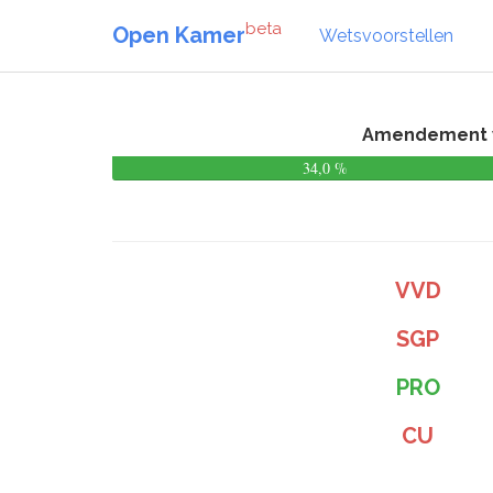
beta
Open Kamer
Wetsvoorstellen
Amendement va
34,0 %
VVD
SGP
PRO
CU