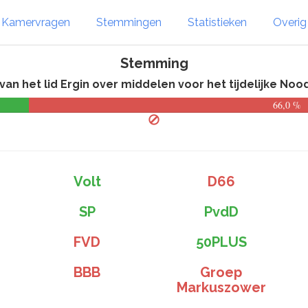
Kamervragen
Stemmingen
Statistieken
Overi
Stemming
n het lid Ergin over middelen voor het tijdelijke Noo
66,0 %
Volt
D66
SP
PvdD
FVD
50PLUS
BBB
Groep
Markuszower