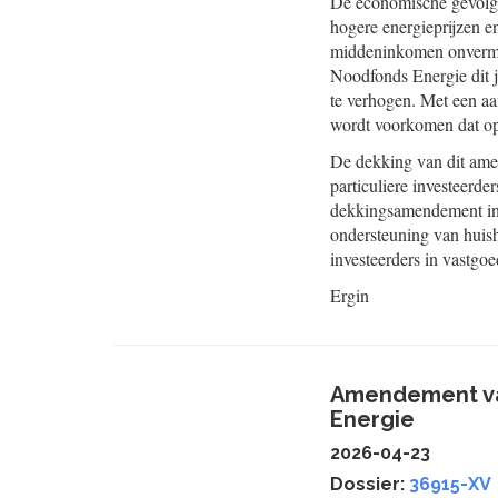
De economische gevolge
hogere energieprijzen en
middeninkomen onvermin
Noodfonds Energie dit j
te verhogen. Met een aa
wordt voorkomen dat op
De dekking van dit ame
particuliere investeerde
dekkingsamendement indi
ondersteuning van
huis
investeerders in vastgoe
Ergin
Amendement van
Energie
2026-04-23
Dossier:
36915-XV