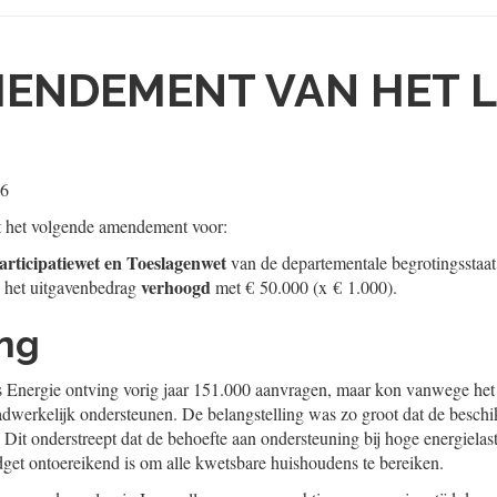
ENDEMENT VAN HET L
26
t het volgende amendement voor:
Participatiewet en Toeslagenwet
van de departementale begrotingsstaa
verhoogd
n het uitgavenbedrag
met € 50.000 (x € 1.000).
ing
s Energie ontving vorig jaar 151.000 aanvragen, maar kon vanwege het 
dwerkelijk ondersteunen. De belangstelling was zo groot dat de besch
Dit onderstreept dat de behoefte aan ondersteuning bij hoge energielaste
udget ontoereikend is om alle kwetsbare huishoudens te bereiken.