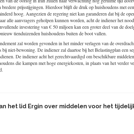
n van de oorlog in Iran zullen naar verwachting nog geruime tijd doo
 bredere prijsstijgingen. Hierdoor blijft de druk op huishoudens met ee
derd hoog. Aangezien de regering niet kan garanderen dat bij de open
aar alle aanvragers geholpen kunnen worden, acht de indiener het nood
nvullende investering van € 50 miljoen kan een groter deel van de doe
nieuw tienduizenden huishoudens buiten de boot vallen.
ndement zal worden gevonden in het minder verlagen van de overdracht
rs bij niet-bewoning. De indiener zal daartoe bij het Belastingplan een se
enen. De indiener acht het gerechtvaardigd om beschikbare middelen i
houdens die kampen met hoge energiekosten, in plaats van het verder ve
d.
 het lid Ergin over middelen voor het tijdel