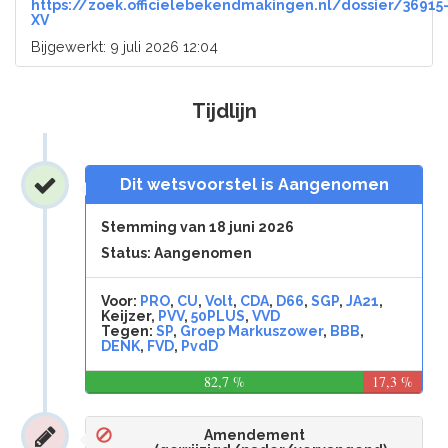
https://zoek.officielebekendmakingen.nl/dossier/36915
XV
Bijgewerkt: 9 juli 2026 12:04
Tijdlijn
Dit wetsvoorstel is Aangenomen
Stemming van 18 juni 2026
Status: Aangenomen
Voor:
PRO
,
CU
,
Volt
,
CDA
,
D66
,
SGP
,
JA21
,
Keijzer,
PVV
,
50PLUS
,
VVD
Tegen:
SP
,
Groep Markuszower
,
BBB
,
DENK
,
FVD
,
PvdD
82,7 %
17,3 %
Amendement