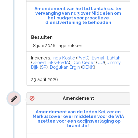
Amendement van het lid Lahlah c.s. ter
vervanging van nr. 3 over Middelen om
het budget voor proactieve
dienstverlening te behouden
Besluiten
18 juni 2026: Ingetrokken.
Indieners:
Ines Kostić
(
PvdD
),
Esmah Lahlah
(
GroenLinks-PvdA
),
Don Ceder
(
CU
),
Jimmy
Dijk
(
SP
),
Doğukan Ergin
(
DENK
)
23 april 2026
Amendement
Amendement van de leden Keijzer en
Markuszower over middelen voor de WIA
inzetten voor een accijnsverlaging op
brandstof