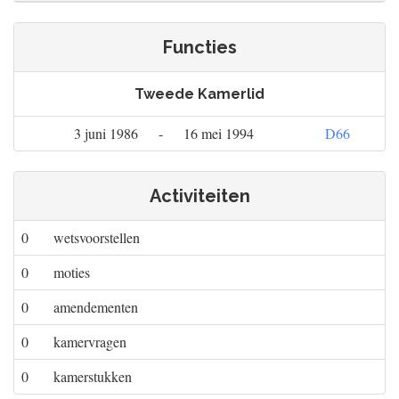
Functies
Tweede Kamerlid
3 juni 1986
-
16 mei 1994
D66
Activiteiten
0
wetsvoorstellen
0
moties
0
amendementen
0
kamervragen
0
kamerstukken