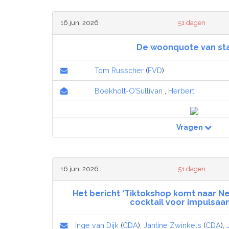
16 juni 2026
51 dagen
De woonquote van sta
Tom Russcher
(
FVD
)
Boekholt-O’Sullivan
,
Herbert
Vragen
16 juni 2026
51 dagen
Het bericht ‘Tiktokshop komt naar Ne
cocktail voor impulsaa
Inge van Dijk
(
CDA
),
Jantine Zwinkels
(
CDA
),