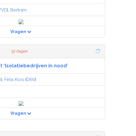
VVD
),
Bertram
Vragen
52 dagen
t ‘Isolatiebedrijven in nood’
6
),
Felix Klos
(
D66
)
Vragen