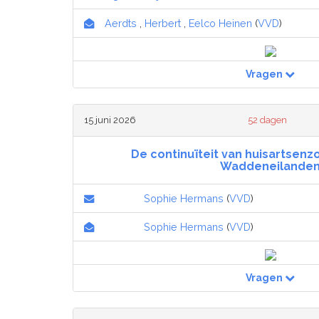
Aerdts
,
Herbert
,
Eelco Heinen
(
VVD
)
Vragen
15 juni 2026
52 dagen
De continuïteit van huisartsenz
Waddeneilande
Sophie Hermans
(
VVD
)
Sophie Hermans
(
VVD
)
Vragen