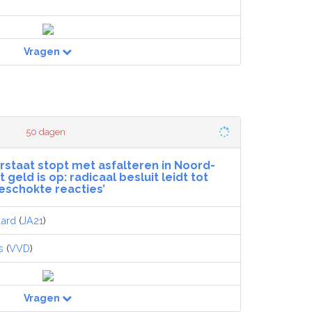
Vragen
50 dagen
erstaat stopt met asfalteren in Noord-
geld is op: radicaal besluit leidt tot
eschokte reacties’
ard
(
JA21
)
s
(
VVD
)
Vragen