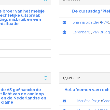
de broer van het meisje
De cursusdag "Ple
echtelijke uitspraak
ing, misbruik en een
Shanna Schilder
(
PVV
)
dsituatie
Eerenberg
,
van Brug
17 juni 2026
 de VS gefinancierde
Het afnemen van rech
t licht van de aanloop
e en de Nederlandse en
Mariëtte Patijn
(
Groe
kraïne