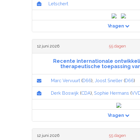
Letschert
Vragen
12 juni 2026
55 dagen
Recente internationale ontwikke
therapeutische toepassing va
Marc Vervuurt
(
D66
),
Joost Sneller
(
D66
)
Derk Boswijk
(
CDA
),
Sophie Hermans
(
VV
Vragen
12 juni 2026
55 dagen