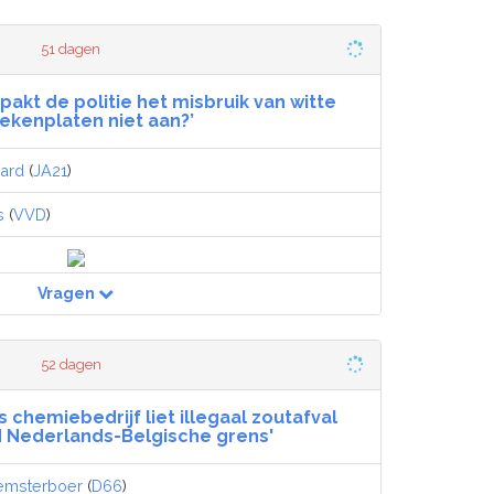
51 dagen
pakt de politie het misbruik van witte
ekenplaten niet aan?’
ard
(
JA21
)
s
(
VVD
)
Vragen
52 dagen
s chemiebedrijf liet illegaal zoutafval
Nederlands-Belgische grens'
eemsterboer
(
D66
)