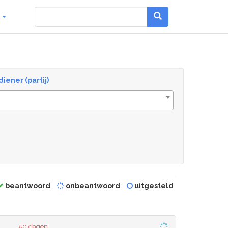
g
diener (partij)
beantwoord
onbeantwoord
uitgesteld
50 dagen