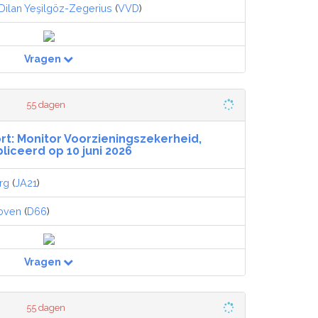
Dilan Yeşilgöz-Zegerius
(
VVD
)
Vragen
55 dagen
t: Monitor Voorzieningszekerheid,
liceerd op 10 juni 2026
rg
(
JA21
)
hoven
(
D66
)
Vragen
55 dagen