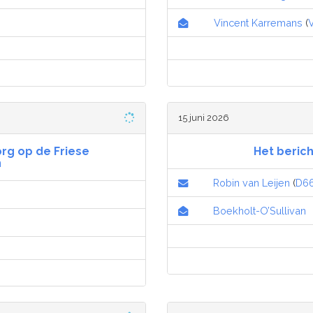
Vincent Karremans
(
15 juni 2026
org op de Friese
Het berich
n
Robin van Leijen
(
D6
Boekholt-O’Sullivan