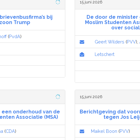
15 juni 2026
brievenbusfirma’s bij
De door de minister
nzoon Trump
Moslim Studenten As
over social
hoff
(
PvdA
)
Geert Wilders
(
PVV
),
Letschert
15 juni 2026
r een onderhoud van de
Berichtgeving dat voor
enten Associatie (MSA)
tegen Jos Le
ma
(
CDA
)
Maikel Boon
(
PVV
)