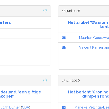
16 juni 2026
rters
Het artikel ‘Waarom 
kent
Maarten Goudzwa
Vincent Karreman
15 juni 2026
derland, 'een giftige
Het bericht 'Groning
nkopen’
dumpen rond 
Judith Buhler
(
CDA
)
Marieke Vellinga-B