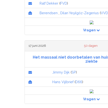
Ralf Dekker
(
FVD
)
Berendsen
,
Dilan Yeşilgöz-Zegerius
(
VVD
Vragen
17 juni 2026
50 dagen
Het massaal niet doorbetalen van huis
ziekte
Jimmy Dijk
(
SP
)
Hans Vijlbrief
(
D66
)
Vragen