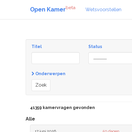
beta
Open Kamer
Wetsvoorstellen
Titel
Status
[invalid
name]
Onderwerpen
Zoek
41359 kamervragen gevonden
Alle
17 juni 2026
50 dagen