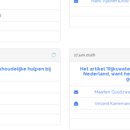
Hans Vijlbrief
(
D66
)
)
17 juni 2026
houdelijke hulpen bij
Het artikel ‘Rijkswat
Nederland, want het 
g
Maarten Goudzwa
Vincent Karreman