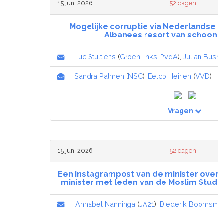
15 juni 2026
52 dagen
Mogelijke corruptie via Nederlandse 
Albanees resort van schoo
Luc Stultiens
(
GroenLinks-PvdA
),
Julian Bus
Sandra Palmen
(
NSC
),
Eelco Heinen
(
VVD
)
Vragen
15 juni 2026
52 dagen
Een Instagrampost van de minister ove
minister met leden van de Moslim Stud
Annabel Nanninga
(
JA21
),
Diederik Booms