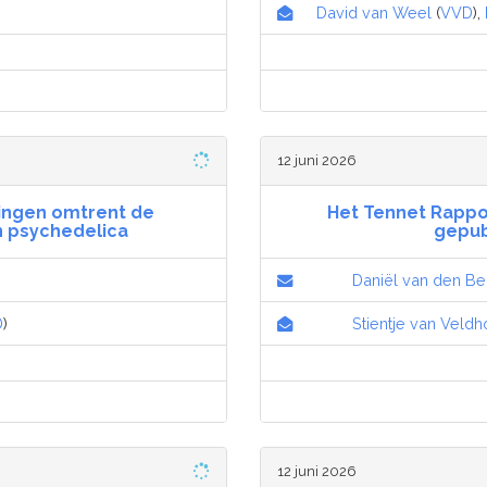
David van Weel
(
VVD
),
12 juni 2026
lingen omtrent de
Het Tennet Rappor
n psychedelica
gepub
Daniël van den Be
D
)
Stientje van Veld
12 juni 2026