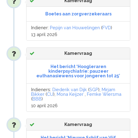
Kamervraag
Boetes aan zorgverzekeraars
Indiener:
Pepijn van Houwelingen
(
FVD
)
13 april 2026
Kamervraag
Het bericht ‘Hoogleraren
kinderpsychiatrie: pauzeer
euthanasiewens voor jongeren tot 25’
Indieners:
Diederik van Dijk
(
SGP
),
Mirjam
Bikker
(
CU
),
Mona Keijzer
,
Femke Wiersma
(
BBB
)
10 april 2026
Kamervraag
Het bericht 'Nieuwe Schijf van Vijf