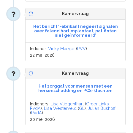
Kamervraag
Het bericht ‘Fabrikant negeert signalen
over falend hartimplantaat, patiënten
niet geïnformeerd’
Indiener:
Vicky Maeijer
(
PVV
)
22 mei 2026
Kamervraag
Het zorggat voor mensen met een
hersenschudding en PCS-klachten
Indieners:
Lisa Vliegenthart
(
GroenLinks-
PvdA
),
Lisa Westerveld
(
GL
),
Julian Bushoff
(
PvdA
)
20 mei 2026