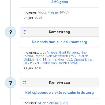
AMC gaan
Indiener:
Vicky Maeijer
(
PVV
)
25 juni 2026
Kamervraag
De noodsituatie in de kraamzorg
Indieners:
Lisa Vliegenthart
(
GroenLinks-
PvdA
),
Ráchel van Meetelen
(
PVV
),
Sarah
Dobbe
(
SP
),
Mirjam Bikker
(
CU
),
Diederik van
Dijk
(
SGP
),
Corrie van Brenk
(
PvdA
)
23 juni 2026
Kamervraag
Het oplopende ziekteverzuim in de zorg
Indiener:
Milan Schenk
(
FVD
)