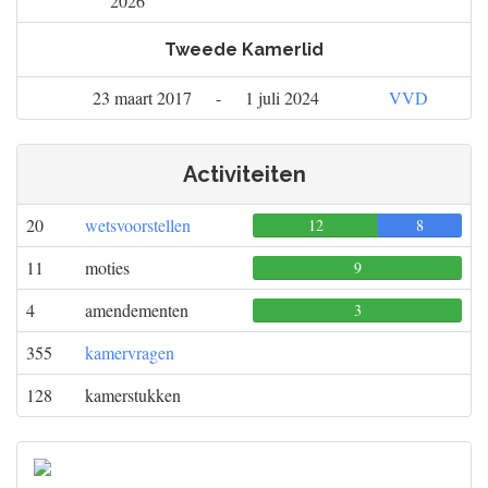
2026
Tweede Kamerlid
23 maart 2017
-
1 juli 2024
VVD
Activiteiten
20
wetsvoorstellen
12
0
8
11
moties
9
0
0
4
amendementen
3
0
0
355
kamervragen
128
kamerstukken