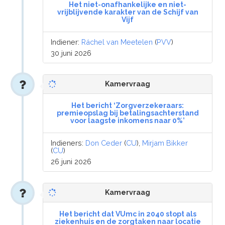
Het niet-onafhankelijke en niet-
vrijblijvende karakter van de Schijf van
Vijf
Indiener:
Ráchel van Meetelen
(
PVV
)
30 juni 2026
Kamervraag
Het bericht ‘Zorgverzekeraars:
premieopslag bij betalingsachterstand
voor laagste inkomens naar 0%’
Indieners:
Don Ceder
(
CU
),
Mirjam Bikker
(
CU
)
26 juni 2026
Kamervraag
Het bericht dat VUmc in 2040 stopt als
ziekenhuis en de zorgtaken naar locatie