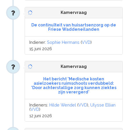
Kamervraag
De continuïteit van huisartsenzorg op de
Friese Waddeneilanden
Indiener:
Sophie Hermans
(
VVD
)
15 juni 2026
Kamervraag
Het bericht 'Medische kosten
asielzoekers ruimschoots verdubbeld:
’Door achterstallige zorg kunnen ziektes
zijn verergerd'
Indieners:
Hilde Wendel
(
VVD
),
Ulysse Ellian
(
VVD
)
12 juni 2026