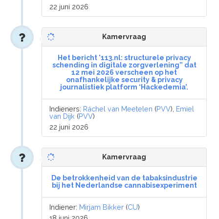
22 juni 2026
Kamervraag
Het bericht '113.nl: structurele privacy
schending in digitale zorgverlening” dat
12 mei 2026 verscheen op het
onafhankelijke security & privacy
journalistiek platform ‘Hackedemia’.
Indieners:
Ráchel van Meetelen
(
PVV
),
Emiel
van Dijk
(
PVV
)
22 juni 2026
Kamervraag
De betrokkenheid van de tabaksindustrie
bij het Nederlandse cannabisexperiment
Indiener:
Mirjam Bikker
(
CU
)
18 juni 2026