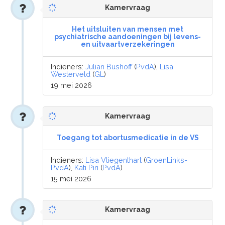
Kamervraag
Het uitsluiten van mensen met
psychiatrische aandoeningen bij levens-
en uitvaartverzekeringen
Indieners:
Julian Bushoff
(
PvdA
),
Lisa
Westerveld
(
GL
)
19 mei 2026
Kamervraag
Toegang tot abortusmedicatie in de VS
Indieners:
Lisa Vliegenthart
(
GroenLinks-
PvdA
),
Kati Piri
(
PvdA
)
15 mei 2026
Kamervraag