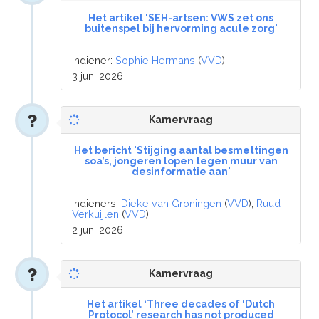
Het artikel 'SEH-artsen: VWS zet ons
buitenspel bij hervorming acute zorg'
Indiener:
Sophie Hermans
(
VVD
)
3 juni 2026
Kamervraag
Het bericht 'Stijging aantal besmettingen
soa’s, jongeren lopen tegen muur van
desinformatie aan'
Indieners:
Dieke van Groningen
(
VVD
),
Ruud
Verkuijlen
(
VVD
)
2 juni 2026
Kamervraag
Het artikel ‘Three decades of ‘Dutch
Protocol’ research has not produced