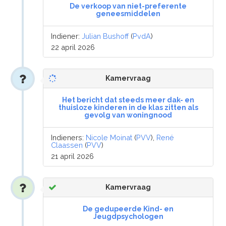
De verkoop van niet-preferente
geneesmiddelen
Indiener:
Julian Bushoff
(
PvdA
)
22 april 2026
Kamervraag
Het bericht dat steeds meer dak- en
thuisloze kinderen in de klas zitten als
gevolg van woningnood
Indieners:
Nicole Moinat
(
PVV
),
René
Claassen
(
PVV
)
21 april 2026
Kamervraag
De gedupeerde Kind- en
Jeugdpsychologen