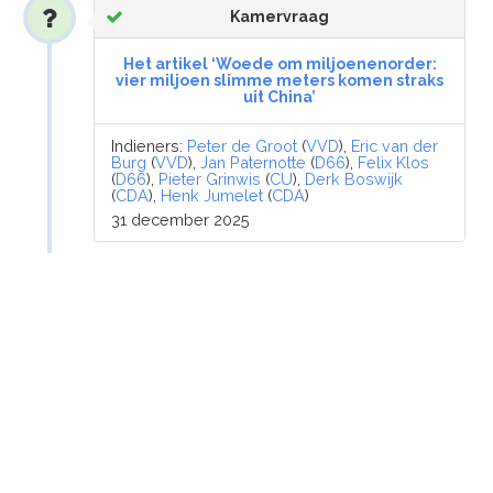
Kamervraag
Het artikel ‘Woede om miljoenenorder:
vier miljoen slimme meters komen straks
uit China’
Indieners:
Peter de Groot
(
VVD
),
Eric van der
Burg
(
VVD
),
Jan Paternotte
(
D66
),
Felix Klos
(
D66
),
Pieter Grinwis
(
CU
),
Derk Boswijk
(
CDA
),
Henk Jumelet
(
CDA
)
31 december 2025
Verslag houdende een lijst
van vragen en antwoorden
Besluiten
18 december 2025: Rondgezonden en
gepubliceerd.
17 december 2025: Desgewenst betrekken
bij de plenaire behandeling van de
Najaarsnota 2025 op woensdag 17
december 2025.