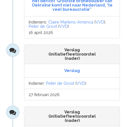
Het bericht ‘Grootste dronebouwer van
Oekraïne komt niet naar Nederland, ‘te
veel bureaucratie’’
Indieners:
Claire Martens-America
(
VVD
),
Peter de Groot
(
VVD
)
16 april 2026
Verslag
(initiatief)wetsvoorstel
(nader)
Verslag
Indiener:
Peter de Groot
(
VVD
)
27 februari 2026
Verslag
(initiatief)wetsvoorstel
(nader)