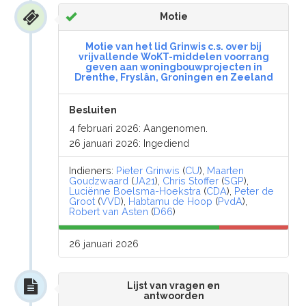
Motie
Motie van het lid Grinwis c.s. over bij
vrijvallende WoKT-middelen voorrang
geven aan woningbouwprojecten in
Drenthe, Fryslân, Groningen en Zeeland
Besluiten
4 februari 2026: Aangenomen.
26 januari 2026: Ingediend
Indieners:
Pieter Grinwis
(
CU
),
Maarten
Goudzwaard
(
JA21
),
Chris Stoffer
(
SGP
),
Luciënne Boelsma-Hoekstra
(
CDA
),
Peter de
Groot
(
VVD
),
Habtamu de Hoop
(
PvdA
),
Robert van Asten
(
D66
)
26 januari 2026
Lijst van vragen en
antwoorden