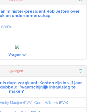
van minister-president Rob Jetten over
ruk en ondernemerschap
n
(
VVD
)
Vragen
55 dagen
is dure zorgklant; Kosten zijn in vijf jaar
dubbeld: "waarschijnlijk inhaalslag te
maken"'
Vicky Maeijer
(
PVV
),
Geert Wilders
(
PVV
)