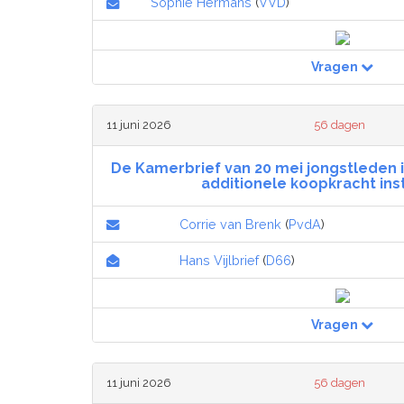
Sophie Hermans
(
VVD
)
Vragen
11 juni 2026
56 dagen
De Kamerbrief van 20 mei jongstleden 
additionele koopkracht in
Corrie van Brenk
(
PvdA
)
Hans Vijlbrief
(
D66
)
Vragen
11 juni 2026
56 dagen