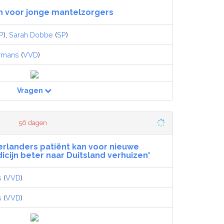
n voor jonge mantelzorgers
P
),
Sarah Dobbe
(
SP
)
rmans
(
VVD
)
Vragen
56 dagen
erlanders patiënt kan voor nieuwe
cijn beter naar Duitsland verhuizen'
s
(
VVD
)
s
(
VVD
)