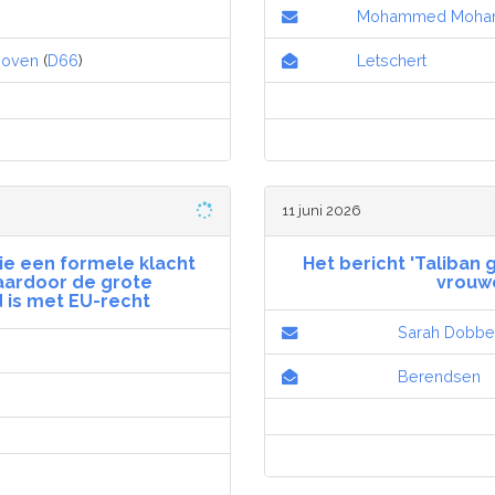
Mohammed Mohan
hoven
(
D66
)
Letschert
11 juni 2026
e een formele klacht
Het bericht 'Taliban 
ardoor de grote
vrouw
jd is met EU-recht
Sarah Dobbe
Berendsen