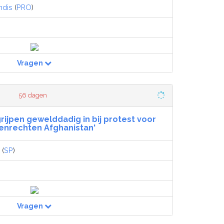
dis
(
PRO
)
Vragen
56 dagen
grijpen gewelddadig in bij protest voor
enrechten Afghanistan'
(
SP
)
Vragen