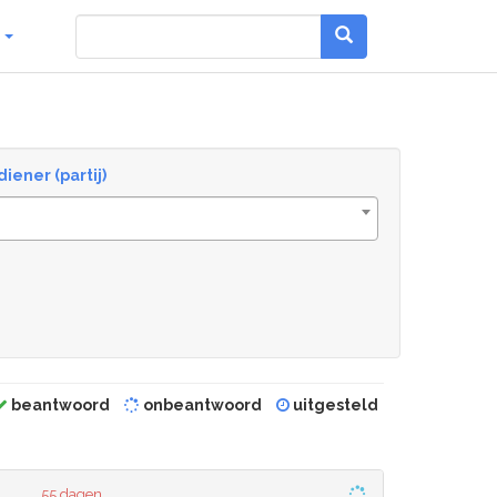
g
diener (partij)
beantwoord
onbeantwoord
uitgesteld
55 dagen