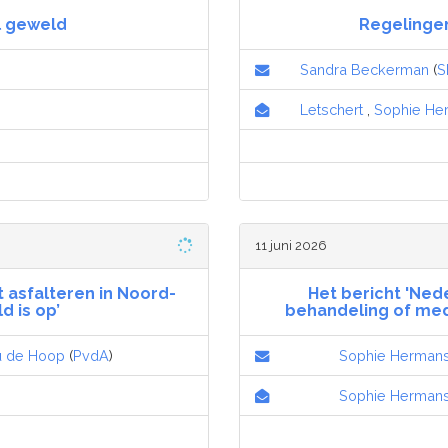
l geweld
Regelinge
Sandra Beckerman
(
S
Letschert
,
Sophie He
11 juni 2026
t asfalteren in Noord-
Het bericht 'Ned
d is op’
behandeling of medi
 de Hoop
(
PvdA
)
Sophie Herman
Sophie Herman