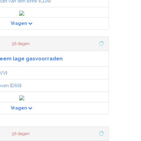
Bart van den Brink
(
CDA
)
Vragen
56 dagen
reem lage gasvoorraden
VV
)
oven
(
D66
)
Vragen
56 dagen