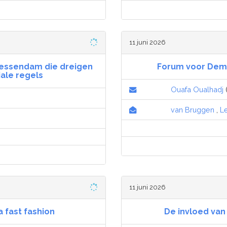
11 juni 2026
iessendam die dreigen
Forum voor Dem
iale regels
Ouafa Oualhadj
van Bruggen
,
Le
11 juni 2026
 fast fashion
De invloed va