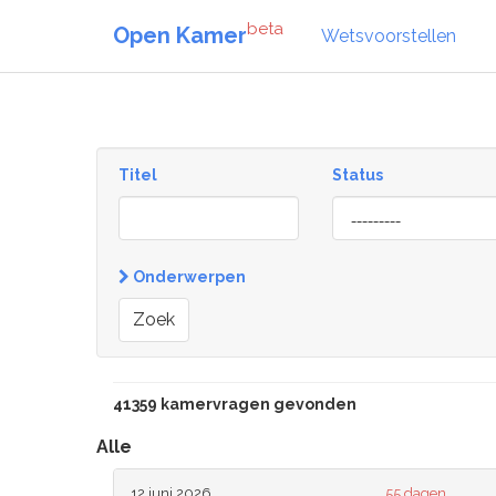
beta
Open Kamer
Wetsvoorstellen
Titel
Status
[invalid
name]
Onderwerpen
Zoek
41359 kamervragen gevonden
Alle
12 juni 2026
55 dagen