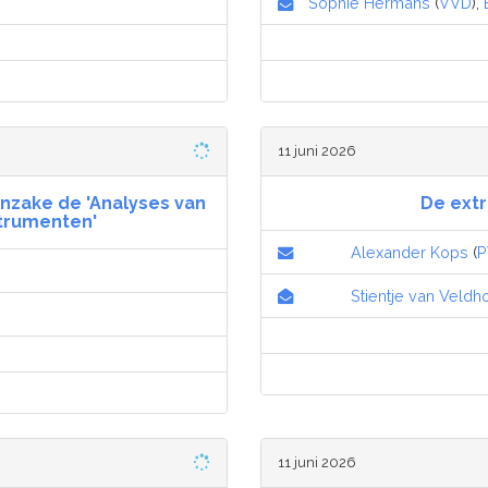
Sophie Hermans
(
VVD
),
11 juni 2026
inzake de 'Analyses van
De ext
strumenten'
Alexander Kops
(
P
Stientje van Veldh
11 juni 2026