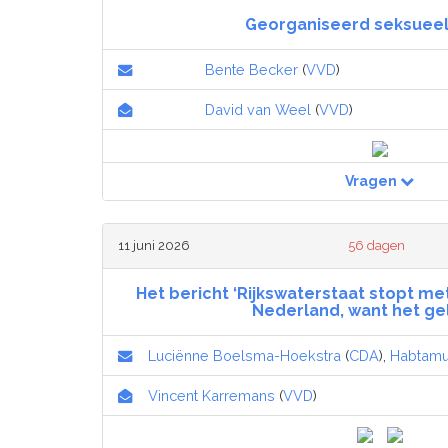
Georganiseerd seksuee
Bente Becker
(
VVD
)
David van Weel
(
VVD
)
Vragen
11 juni 2026
56 dagen
Het bericht ‘Rijkswaterstaat stopt me
Nederland, want het gel
Luciënne Boelsma-Hoekstra
(
CDA
),
Habtamu
Vincent Karremans
(
VVD
)