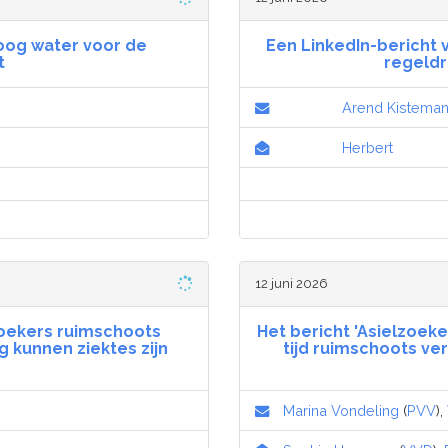
oog water voor de
Een LinkedIn-bericht 
t
regeld
Arend Kistema
Herbert
12 juni 2026
zoekers ruimschoots
Het bericht 'Asielzoeker 
g kunnen ziektes zijn
tijd ruimschoots ver
Marina Vondeling
(
PVV
),