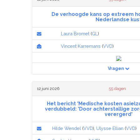
De verhoogde kans op extreem h
Nederlandse kus
Laura Bromet
(
GL
)
Vincent Karremans
(
VVD
)
Vragen
12 juni 2026
55 dagen
Het bericht 'Medische kosten asiel
verdubbeld: ’Door achterstallige zor
verergerd'
Hilde Wendel
(
VVD
),
Ulysse Ellian
(
VVD
)