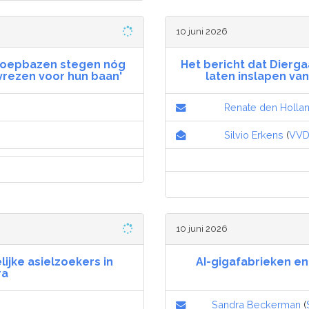
10 juni 2026
mroepbazen stegen nóg
Het bericht dat Dierga
vrezen voor hun baan'
laten inslapen v
Renate den Holla
Silvio Erkens
(
VV
10 juni 2026
lijke asielzoekers in
AI-gigafabrieken en
ra
Sandra Beckerman
(