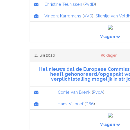
Christine Teunissen
(
PvdD
)
Vincent Karremans
(
VVD
),
Stientje van Veld
Vragen
11 juni 2026
56 dagen
Het nieuws dat de Europese Commissi
heeft gehonoreerd/opgepakt wa
verplichtstelling mogelijk in stri
Corrie van Brenk
(
PvdA
)
Hans Vijlbrief
(
D66
)
Vragen