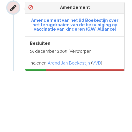
Amendement
Amendement van het lid Boekestijn over
het terugdraaien van de bezuiniging op
vaccinatie van kinderen (GAVI Alliance)
Besluiten
15 december 2009: Verworpen
Indiener:
Arend Jan Boekestijn
(
VVD
)
2 november 2009
Amendement
Amendement van het lid Boekestijn over
het terugdringen van de
overheidsfinanciering van ngo's
Besluiten