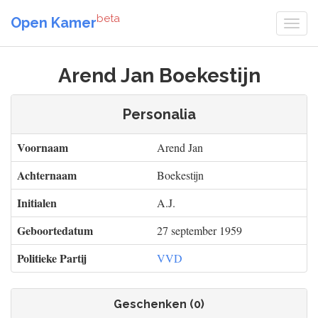
beta
Open Kamer
Arend Jan Boekestijn
Personalia
Voornaam
Arend Jan
Achternaam
Boekestijn
Initialen
A.J.
Geboortedatum
27 september 1959
Politieke Partij
VVD
Geschenken (0)