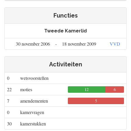
Functies
Tweede Kamerlid
30 november 2006
-
18 november 2009
VVD
Activiteiten
0
wetsvoorstellen
22
moties
12
6
0
7
amendementen
0
5
0
0
kamervragen
30
kamerstukken