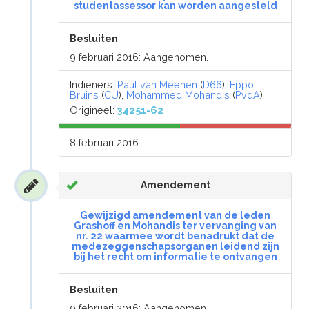
studentassessor kan worden aangesteld
Besluiten
9 februari 2016: Aangenomen.
Indieners:
Paul van Meenen
(
D66
),
Eppo
Bruins
(
CU
),
Mohammed Mohandis
(
PvdA
)
Origineel:
34251-62
8 februari 2016
Amendement
Gewijzigd amendement van de leden
Grashoff en Mohandis ter vervanging van
nr. 22 waarmee wordt benadrukt dat de
medezeggenschapsorganen leidend zijn
bij het recht om informatie te ontvangen
Besluiten
9 februari 2016: Aangenomen.