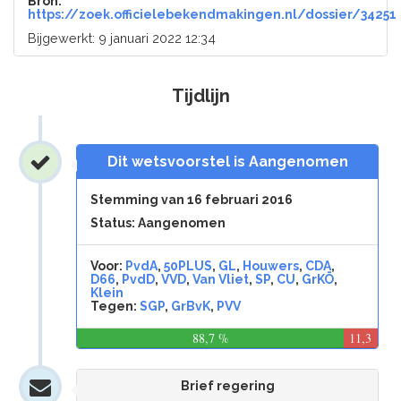
Bron:
https://zoek.officielebekendmakingen.nl/dossier/34251
Bijgewerkt: 9 januari 2022 12:34
Tijdlijn
Dit wetsvoorstel is Aangenomen
Stemming van 16 februari 2016
Status: Aangenomen
Voor:
PvdA
,
50PLUS
,
GL
,
Houwers
,
CDA
,
D66
,
PvdD
,
VVD
,
Van Vliet
,
SP
,
CU
,
GrKÖ
,
Klein
Tegen:
SGP
,
GrBvK
,
PVV
88,7 %
11,3
%
Brief regering