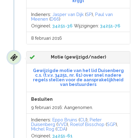
krijgt
Indieners:
Jasper van Dijk
(
SP
),
Paul van
Meenen
(
D66
)
Origineel:
34251-36
Wijzigingen:
34251-76
8 februari 2016
Motie (gewijzigd/nader)
Gewijzigde motie van het lid Duisenberg
c.s. (t.v.v. 34251, nr. 61) over snel nadere
regels stellen voor de aansprakelijkheid
van bestuurders
Besluiten
9 februari 2016: Aangenomen.
Indieners:
Eppo Bruins
(
CU
),
Pieter
Duisenberg
(
VVD
),
Roelof Bisschop
(
SGP
),
Michel Rog
(
CDA
)
Origineel:
34251-61