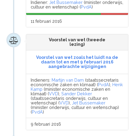
Indiener:
Jet Bussemaker
(minister onderwijs,
cultuur en wetenschap) (
PvdA
)
11 februari 2016
Voorstel van wet (tweede
lezing)
Voorstel van wet zoals het luidt na de
daarin tot en met 9 februari 2016
aangebrachte wijzigingen
Indieners:
Martijn van Dam
(staatssecretaris
economische zaken en klimaat) (
PvdA
),
Henk
Kamp
(minister economische zaken en
klimaat) (
VVD
),
Sander Dekker
(staatssecretaris onderwijs, cultuur en
wetenschap) (
VVD
),
Jet Bussemaker
(minister onderwijs, cultuur en wetenschap)
(
PvdA
)
9 februari 2016