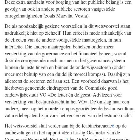
Deze extra aandacht voor borging van het publieke belang is een
gevolg van ook in andere publieke sectoren vastgestelde
onregelmatigheden (zoals Maevita, Vestia).
De als noodzakelijk geziene voorstellen in dit wetsvoorstel staan
nadrukkelijk niet op zichzelf. Hun effect is mede afhankelijk van
de effecten van de andere voorgestelde maatregelen, in hun
interactie. Die andere maatregelen behelzen onder meer
versterking van de governance en het financieel beheer, vooral
door de corrigerende mechanismen in het governancesysteem
binnen de instellingen en binnen de onderwijssectoren (onder
meer met behulp van een duidelijk moreel kompas). Daarbij zijn
allereerst de sectoren zelf aan zet. Een voorbeeld daarvan is het
hierboven genoemde eindrapport van de Commissie goed
onderwijsbestuur VO «De letter én de geest, Adviezen voor
versterking van bestuurskracht in het VO». De omslag naar een
andere, meer op het morele kompas georiënteerde bestuurscultuur
zal medebepalend zijn voor het versterken van de bestuurskracht.
Het wetsvoorstel sluit verder aan bij de Kabinetsreactie
6
op de
aanbevelingen in het rapport «Een Lastig Gesprek» van de
Commissie Behoorlijk Bestuur,
7
het WRR-rapport «Toezien op