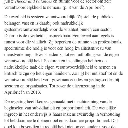
juiste
checks and balances
en ruimte voor de sector om zelf
verantwoordelijkheid te nemen» (p. 8 van de Aprilbrief).
De overheid is systeemverantwoordelijk. Zij stelt de publieke
belangen vast en is daarbij ook nadrukkelijk
systeemverantwoordelijk voor de vitaliteit binnen een sector.
Daarop is de overheid aanspreekbaar. Een teveel aan regels is
funest voor die vitaliteit. Zij beperken de ruimte van professionals,
speelruimte die nodig is voor een hoog kwaliteitsniveau van
dienstverlening. Tevens leiden zij tot een uitholling van de eigen
verantwoordelijkheid. Sectoren en instellingen hebben de
nadrukkelijke taak die eigen verantwoordelijkheid te nemen en
kritisch te zijn op het eigen handelen. Zo ligt het initiatief tot en de
verantwoordelijkheid voor governancecodes en gedragscodes bij
sectoren en organisaties. Tot zover de uiteenzetting in de
Aprilbrief van 2013.
De regering heeft keuzes gemaakt met inachtneming van de
beginselen van subsidiariteit en proportionaliteit. De wettelijke
ingreep in het onderwijs is haars inziens evenredig in verhouding
tot het daarmee te dienen doel en is daarmee proportioneel. Dat
doel kan bovendien in redelijkheid niet op een andere, voor de