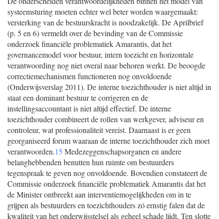
De onderscheiden verantwoordelijkheden binnen het model van
systeemsturing moeten echter wel beter worden waargemaakt:
versterking van de bestuurskracht is noodzakelijk. De Aprilbrief
(p. 5 en 6) vermeldt over de bevinding van de Commissie
onderzoek financiële problematiek Amarantis, dat het
governancemodel voor bestuur, intern toezicht en horizontale
verantwoording nog niet overal naar behoren werkt. De beoogde
correctiemechanismen functioneren nog onvoldoende
(Onderwijsverslag 2011). De interne toezichthouder is niet altijd in
staat een dominant bestuur te corrigeren en de
instellingsaccountant is niet altijd effectief. De interne
toezichthouder combineert de rollen van werkgever, adviseur en
controleur, wat professionaliteit vereist. Daarnaast is er geen
georganiseerd forum waaraan de interne toezichthouder zich moet
verantwoorden.
15
Medezeggenschapsorganen en andere
belanghebbenden benutten hun ruimte om bestuurders
tegenspraak te geven nog onvoldoende. Bovendien constateert de
Commissie onderzoek financiële problematiek Amarantis dat het
de Minister ontbreekt aan interventiemogelijkheden om in te
grijpen als bestuurders en toezichthouders zó ernstig falen dat de
kwaliteit van het onderwijsstelsel als geheel schade lijdt. Ten slotte