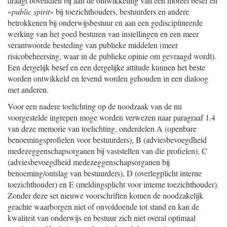
draagt bovendien bij aan de ontwikkeling van een moreel besef en
«
public spirit
» bij toezichthouders, bestuurders en andere
betrokkenen bij onderwijsbestuur en aan een gedisciplineerde
werking van het goed besturen van instellingen en een meer
verantwoorde besteding van publieke middelen (meer
risicobeheersing, waar in de publieke opinie om gevraagd wordt).
Een dergelijk besef en een dergelijke attitude kunnen het beste
worden ontwikkeld en levend worden gehouden in een dialoog
met anderen.
Voor een nadere toelichting op de noodzaak van de nu
voorgestelde ingrepen moge worden verwezen naar paragraaf 1.4
van deze memorie van toelichting, onderdelen A (openbare
benoemingsprofielen voor bestuurders), B (adviesbevoegdheid
medezeggenschapsorganen bij vaststellen van die profielen), C
(adviesbevoegdheid medezeggenschapsorganen bij
benoeming/ontslag van bestuurders), D (overlegplicht interne
toezichthouder) en E (meldingsplicht voor interne toezichthouder).
Zonder deze set nieuwe voorschriften komen de noodzakelijk
geachte waarborgen niet of onvoldoende tot stand en kan de
kwaliteit van onderwijs en bestuur zich niet overal optimaal