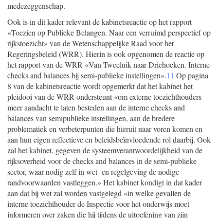
medezeggenschap.
Ook is in dit kader relevant de kabinetsreactie op het rapport
«Toezien op Publieke Belangen. Naar een verruimd perspectief op
rijkstoezicht» van de Wetenschappelijke Raad voor het
Regeringsbeleid (WRR). Hierin is ook opgenomen de reactie op
het rapport van de WRR «Van Tweeluik naar Driehoeken. Interne
checks and balances bij semi-publieke instellingen».
11
Op pagina
8 van de kabinetsreactie wordt opgemerkt dat het kabinet het
pleidooi van de WRR ondersteunt «om externe toezichthouders
meer aandacht te laten besteden aan de interne checks and
balances van semipublieke instellingen, aan de bredere
problematiek en verbeterpunten die hieruit naar voren komen en
aan hun eigen reflectieve en beleidsbeïnvloedende rol daarbij. Ook
zal het kabinet, gegeven de systeemverantwoordelijkheid van de
rijksoverheid voor de checks and balances in de semi-publieke
sector, waar nodig zelf in wet- en regelgeving de nodige
randvoorwaarden vastleggen.» Het kabinet kondigt in dat kader
aan dat bij wet zal worden vastgelegd «in welke gevallen de
interne toezichthouder de Inspectie voor het onderwijs moet
informeren over zaken die hij tijdens de uitoefening van zijn