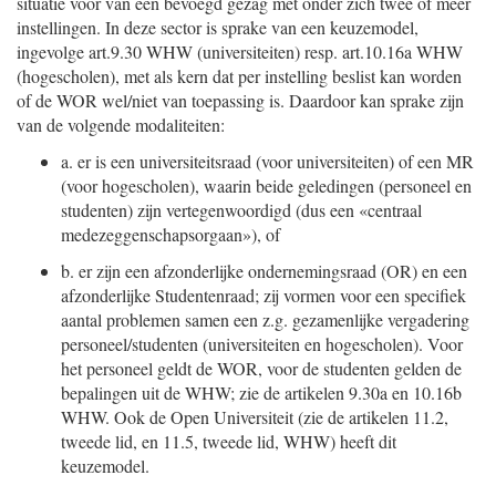
situatie voor van één bevoegd gezag met onder zich twee of meer
instellingen. In deze sector is sprake van een keuzemodel,
ingevolge art.9.30 WHW (universiteiten) resp. art.10.16a WHW
(hogescholen), met als kern dat per instelling beslist kan worden
of de WOR wel/niet van toepassing is. Daardoor kan sprake zijn
van de volgende modaliteiten:
a.
er is een universiteitsraad (voor universiteiten) of een MR
(voor hogescholen), waarin beide geledingen (personeel en
studenten) zijn vertegenwoordigd (dus een «centraal
medezeggenschapsorgaan»), of
b.
er zijn een afzonderlijke ondernemingsraad (OR) en een
afzonderlijke Studentenraad; zij vormen voor een specifiek
aantal problemen samen een z.g. gezamenlijke vergadering
personeel/studenten (universiteiten en hogescholen). Voor
het personeel geldt de WOR, voor de studenten gelden de
bepalingen uit de WHW; zie de artikelen 9.30a en 10.16b
WHW. Ook de Open Universiteit (zie de artikelen 11.2,
tweede lid, en 11.5, tweede lid, WHW) heeft dit
keuzemodel.