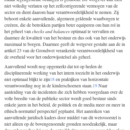
niet volledig verlaten op het zelfcorrigerende vermogen van de
sector en dient daarom haar verantwoordelijkheid te nemen. Zij
behoort enkele aanvullende, algemeen geldende waarborgen te
creëren, die de betrokken partijen beter equiperen om hun rol in
het geheel van
checks and balances
optimaal te vervullen en
daarmee de kwaliteit van het bestuur en dus ook van het onderwijs
maximaal te borgen. Daarmee geeft de wetgever gestalte aan de in
artikel 23 van de Grondwet verankerde verantwoordelijkheid van
de overheid voor het onderwijsstelsel als geheel.
Aanvullend wordt nog opgemerkt dat tot op heden de
disciplinerende werking van het intern toezicht in het onderwijs
niet optimaal blijkt te zijn
18
en praktijken van horizontale
verantwoording nog in de kinderschoenen staan.
19
Naar
aanleiding van de incidenten die zich hebben voorgedaan over de
volle breedte van de publieke sector wordt goed bestuur sinds
enkele jaren in het beleid, de politiek en de media meer en meer in
ethisch-normatief perspectief geplaatst. Het aanreiken van
aanvullende juridisch kaders door middel van dit wetsvoorstel is
niet alleen op de bovengenoemde gronden noodzakelijk, maar