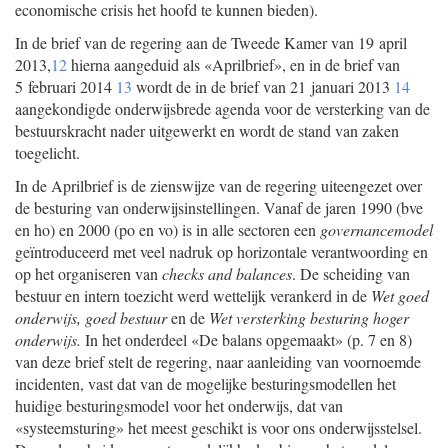
economische crisis het hoofd te kunnen bieden).
In de brief van de regering aan de Tweede Kamer van 19 april
2013,
12
hierna aangeduid als «Aprilbrief», en in de brief van
5 februari 2014
13
wordt de in de brief van 21 januari 2013
14
aangekondigde onderwijsbrede agenda voor de versterking van de
bestuurskracht nader uitgewerkt en wordt de stand van zaken
toegelicht.
In de Aprilbrief is de zienswijze van de regering uiteengezet over
de besturing van onderwijsinstellingen. Vanaf de jaren 1990 (bve
en ho) en 2000 (po en vo) is in alle sectoren een
governancemodel
geïntroduceerd met veel nadruk op horizontale verantwoording en
op het organiseren van
checks and balances
. De scheiding van
bestuur en intern toezicht werd wettelijk verankerd in de
Wet goed
onderwijs, goed bestuur
en de
Wet versterking besturing hoger
onderwijs.
In het onderdeel «De balans opgemaakt» (p. 7 en 8)
van deze brief stelt de regering, naar aanleiding van voornoemde
incidenten, vast dat van de mogelijke besturingsmodellen het
huidige besturingsmodel voor het onderwijs, dat van
«systeemsturing» het meest geschikt is voor ons onderwijsstelsel.