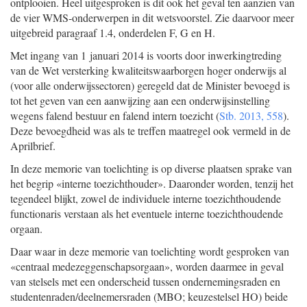
ontplooien. Heel uitgesproken is dit ook het geval ten aanzien van
de vier WMS-onderwerpen in dit wetsvoorstel. Zie daarvoor meer
uitgebreid paragraaf 1.4, onderdelen F, G en H.
Met ingang van 1 januari 2014 is voorts door inwerkingtreding
van de Wet versterking kwaliteitswaarborgen hoger onderwijs al
(voor alle onderwijssectoren) geregeld dat de Minister bevoegd is
tot het geven van een aanwijzing aan een onderwijsinstelling
wegens falend bestuur en falend intern toezicht (
Stb. 2013, 558
).
Deze bevoegdheid was als te treffen maatregel ook vermeld in de
Aprilbrief.
In deze memorie van toelichting is op diverse plaatsen sprake van
het begrip «interne toezichthouder». Daaronder worden, tenzij het
tegendeel blijkt, zowel de individuele interne toezichthoudende
functionaris verstaan als het eventuele interne toezichthoudende
orgaan.
Daar waar in deze memorie van toelichting wordt gesproken van
«centraal medezeggenschapsorgaan», worden daarmee in geval
van stelsels met een onderscheid tussen ondernemingsraden en
studentenraden/deelnemersraden (MBO; keuzestelsel HO) beide