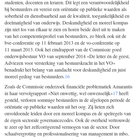
studenten, docenten en leraren. Dit legt een verantwoordelijkheid
bij bestuurders en vereist een oriëntatie op publieke waarden als
soberheid en dienstbaarheid aan de kwaliteit, toegankelijkheid en
doelmatigheid van onderwijs. Deskundigheid en moreel kompas
zijn niet los van elkaar te zien en horen beide deel uit te maken
van het competentieprofiel van bestuurders, zo bleek ook uit de
bve-conferentie op 11 februari 2013 en de vo-conferentie op
11 maart 2013. Ook het eindrapport van de Commissie goed
onderwijsbestuur VO van september 2014 «De letter én de geest,
Adviezen voor versterking van bestuurskracht in het VO»
benadrukt het belang van aandacht voor deskundigheid en juist
moreel gedrag van bestuurders.
16
Zoals de Commissie onderzoek financiële problematiek Amarantis
in haar vervolgrapport «Niet onwettig, wel onwenselijk»
17
heeft
gesteld, verloren sommige bestuurders in de afgelopen periode de
oriëntatie op publieke waarden uit het oog. Zij lieten zich
onvoldoende leiden door een moreel kompas en de spelregels van
de eigen sectorale governancecodes. Ook de overheid vertrouwde
te zeer op het zelfcorrigerend vermogen van de sector. Door
schaalvergroting en professionalisering van management in mbo,