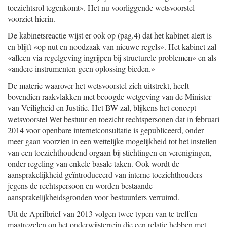
toezichtsrol tegenkomt». Het nu voorliggende wetsvoorstel
voorziet hierin.
De kabinetsreactie wijst er ook op (pag.4) dat het kabinet alert is
en blijft «op nut en noodzaak van nieuwe regels». Het kabinet zal
«alleen via regelgeving ingrijpen bij structurele problemen» en als
«andere instrumenten geen oplossing bieden.»
De materie waarover het wetsvoorstel zich uitstrekt, heeft
bovendien raakvlakken met beoogde wetgeving van de Minister
van Veiligheid en Justitie. Het BW zal, blijkens het concept-
wetsvoorstel Wet bestuur en toezicht rechtspersonen dat in februari
2014 voor openbare internetconsultatie is gepubliceerd, onder
meer gaan voorzien in een wettelijke mogelijkheid tot het instellen
van een toezichthoudend orgaan bij stichtingen en verenigingen,
onder regeling van enkele basale taken. Ook wordt de
aansprakelijkheid geïntroduceerd van interne toezichthouders
jegens de rechtspersoon en worden bestaande
aansprakelijkheidsgronden voor bestuurders verruimd.
Uit de Aprilbrief van 2013 volgen twee typen van te treffen
maatregelen op het onderwijsterrein die een relatie hebben met