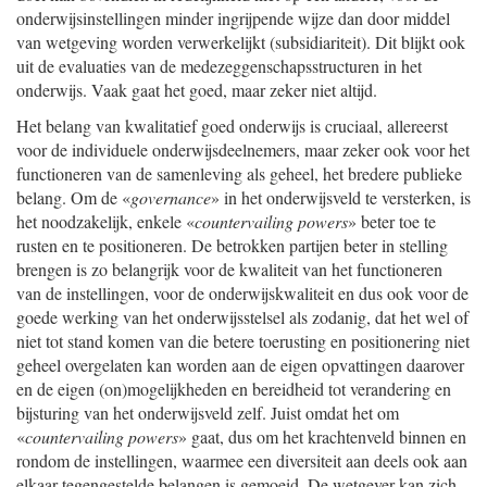
onderwijsinstellingen minder ingrijpende wijze dan door middel
van wetgeving worden verwerkelijkt (subsidiariteit). Dit blijkt ook
uit de evaluaties van de medezeggenschapsstructuren in het
onderwijs. Vaak gaat het goed, maar zeker niet altijd.
Het belang van kwalitatief goed onderwijs is cruciaal, allereerst
voor de individuele onderwijsdeelnemers, maar zeker ook voor het
functioneren van de samenleving als geheel, het bredere publieke
belang. Om de «
governance
» in het onderwijsveld te versterken, is
het noodzakelijk, enkele «
countervailing powers
» beter toe te
rusten en te positioneren. De betrokken partijen beter in stelling
brengen is zo belangrijk voor de kwaliteit van het functioneren
van de instellingen, voor de onderwijskwaliteit en dus ook voor de
goede werking van het onderwijsstelsel als zodanig, dat het wel of
niet tot stand komen van die betere toerusting en positionering niet
geheel overgelaten kan worden aan de eigen opvattingen daarover
en de eigen (on)mogelijkheden en bereidheid tot verandering en
bijsturing van het onderwijsveld zelf. Juist omdat het om
«
countervailing powers
» gaat, dus om het krachtenveld binnen en
rondom de instellingen, waarmee een diversiteit aan deels ook aan
elkaar tegengestelde belangen is gemoeid. De wetgever kan zich