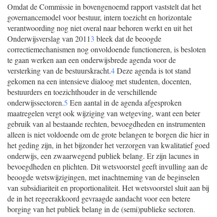
Omdat de Commissie in bovengenoemd rapport vaststelt dat het
governancemodel voor bestuur, intern toezicht en horizontale
verantwoording nog niet overal naar behoren werkt en uit het
Onderwijsverslag van 2011
3
bleek dat de beoogde
correctiemechanismen nog onvoldoende functioneren, is besloten
te gaan werken aan een onderwijsbrede agenda voor de
versterking van de bestuurskracht.
4
Deze agenda is tot stand
gekomen na een intensieve dialoog met studenten, docenten,
bestuurders en toezichthouder in de verschillende
onderwijssectoren.
5
Een aantal in de agenda afgesproken
maatregelen vergt ook wijziging van wetgeving, want een beter
gebruik van al bestaande rechten, bevoegdheden en instrumenten
alleen is niet voldoende om de grote belangen te borgen die hier in
het geding zijn, in het bijzonder het verzorgen van kwalitatief goed
onderwijs, een zwaarwegend publiek belang. Er zijn lacunes in
bevoegdheden en plichten. Dit wetsvoorstel geeft invulling aan de
beoogde wetswijzigingen, met inachtneming van de beginselen
van subsidiariteit en proportionaliteit. Het wetsvoorstel sluit aan bij
de in het regeerakkoord gevraagde aandacht voor een betere
borging van het publiek belang in de (semi)publieke sectoren.