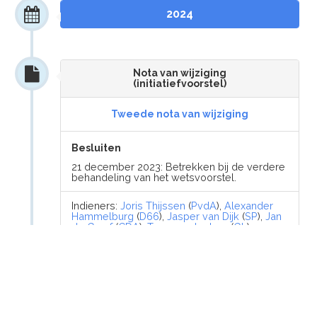
2024
Nota van wijziging
(initiatiefvoorstel)
Tweede nota van wijziging
Besluiten
21 december 2023: Betrekken bij de verdere
behandeling van het wetsvoorstel.
Indieners:
Joris Thijssen
(
PvdA
),
Alexander
Hammelburg
(
D66
),
Jasper van Dijk
(
SP
),
Jan
de Graaf
(
CDA
),
Tom van der Lee
(
GL
),
Marieke Koekkoek
(
D66
)
Origineel:
35761-9
5 december 2023