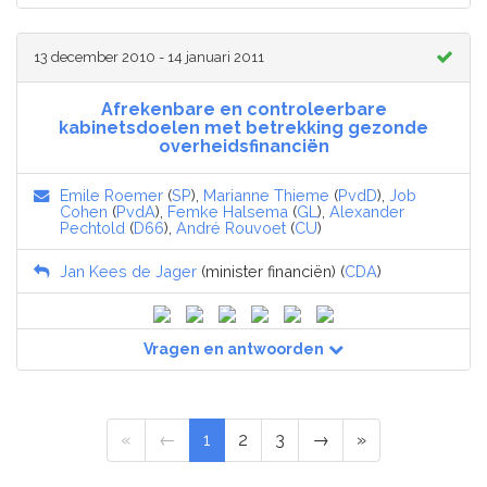
13 december 2010 - 14 januari 2011
Afrekenbare en controleerbare
kabinetsdoelen met betrekking gezonde
overheidsfinanciën
Emile Roemer
(
SP
),
Marianne Thieme
(
PvdD
),
Job
Cohen
(
PvdA
),
Femke Halsema
(
GL
),
Alexander
Pechtold
(
D66
),
André Rouvoet
(
CU
)
Jan Kees de Jager
(minister financiën) (
CDA
)
Vragen en antwoorden
«
←
1
2
3
→
»