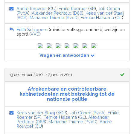
André Rouvoet
(
CU
),
Emile Roemer
(
SP
),
Job Cohen
(
PvdA
),
Alexander Pechtold
(
D66
),
Kees van der Staaij
(
SGP
),
Marianne Thieme
(
PvdD
),
Femke Halsema
(
GL
)
Edith Schippers
(minister volksgezondheid, welzijn en
sport) (
VVD
)
Vragen en antwoorden
13 december 2010 - 17 januari 2011
Afrekenbare en controleerbare
kabinetsdoelen met betrekking tot de
nationale politie
Kees van der Staaij
(
SGP
),
Job Cohen
(
PvdA
),
Emile
Roemer
(
SP
),
Femke Halsema
(
GL
),
Alexander
Pechtold
(
D66
),
Marianne Thieme
(
PvdD
),
André
Rouvoet
(
CU
)