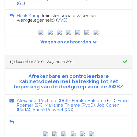
(
GL
)
Henk Kamp
(minister sociale zaken en
werkgelegenheid) (
VVD
)
Vragen en antwoorden
13 december 2010 - 24 januari 2011
Afrekenbare en controleerbare
kabinetsdoelen met betrekking tot het
beperking van de doelgroep voor de AWBZ
Alexander Pechtold
(
D66
),
Femke Halsema
(
GL
),
Emile
Roemer
(
SP
),
Marianne Thieme
(
PvdD
),
Job Cohen
(
PvdA
),
André Rouvoet
(
CU
)