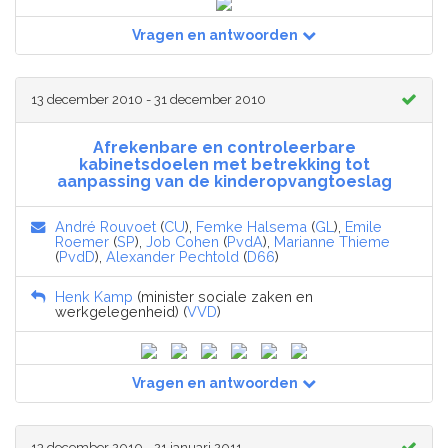
Vragen en antwoorden
13 december 2010 - 31 december 2010
Afrekenbare en controleerbare
kabinetsdoelen met betrekking tot
aanpassing van de kinderopvangtoeslag
André Rouvoet
(
CU
),
Femke Halsema
(
GL
),
Emile
Roemer
(
SP
),
Job Cohen
(
PvdA
),
Marianne Thieme
(
PvdD
),
Alexander Pechtold
(
D66
)
Henk Kamp
(minister sociale zaken en
werkgelegenheid) (
VVD
)
Vragen en antwoorden
13 december 2010 - 21 januari 2011