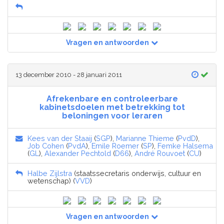
Vragen en antwoorden
13 december 2010 - 28 januari 2011
Afrekenbare en controleerbare
kabinetsdoelen met betrekking tot
beloningen voor leraren
Kees van der Staaij
(
SGP
),
Marianne Thieme
(
PvdD
),
Job Cohen
(
PvdA
),
Emile Roemer
(
SP
),
Femke Halsema
(
GL
),
Alexander Pechtold
(
D66
),
André Rouvoet
(
CU
)
Halbe Zijlstra
(staatssecretaris onderwijs, cultuur en
wetenschap) (
VVD
)
Vragen en antwoorden