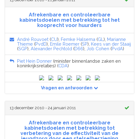
Afrekenbare en controleerbare
kabinetsdoelen met betrekking tot het
kooprecht voor huurders
André Rouvoet
(
CU
),
Femke Halsema
(
GL
),
Marianne
Thieme
(
PvdD
),
Emile Roemer
(
SP
),
Kees van der Staaij
(
SGP
),
Alexander Pechtold
(
D66
),
Job Cohen
(
PvdA
)
Piet Hein Donner
(minister binnenlandse zaken en
koninkrijksrelaties) (
CDA
)
Vragen en antwoorden
13 december 2010 - 24 januari 2011
Afrekenbare en controleerbare
kabinetsdoelen met betrekking tot
verbetering van de effectiviteit van de
jeugdzorg door een stelselherziening