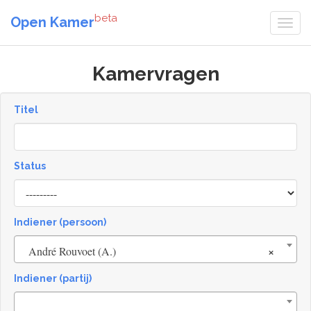
beta
Open Kamer
Kamervragen
Titel
Status
[invalid
name]
Indiener (persoon)
×
André Rouvoet (A.)
Indiener (partij)