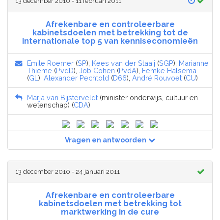
13 december 2010 - 11 februari 2011
Afrekenbare en controleerbare
kabinetsdoelen met betrekking tot de
internationale top 5 van kenniseconomieën
Emile Roemer
(
SP
),
Kees van der Staaij
(
SGP
),
Marianne
Thieme
(
PvdD
),
Job Cohen
(
PvdA
),
Femke Halsema
(
GL
),
Alexander Pechtold
(
D66
),
André Rouvoet
(
CU
)
Marja van Bijsterveldt
(minister onderwijs, cultuur en
wetenschap) (
CDA
)
Vragen en antwoorden
13 december 2010 - 24 januari 2011
Afrekenbare en controleerbare
kabinetsdoelen met betrekking tot
marktwerking in de cure