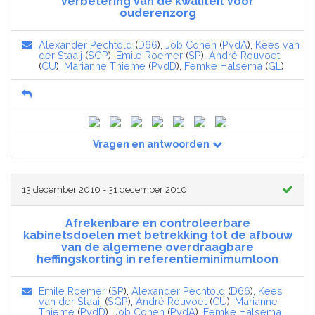
verbetering van de kwaliteit voor
ouderenzorg
Alexander Pechtold
(
D66
),
Job Cohen
(
PvdA
),
Kees van
der Staaij
(
SGP
),
Emile Roemer
(
SP
),
André Rouvoet
(
CU
),
Marianne Thieme
(
PvdD
),
Femke Halsema
(
GL
)
Vragen en antwoorden
13 december 2010 - 31 december 2010
Afrekenbare en controleerbare
kabinetsdoelen met betrekking tot de afbouw
van de algemene overdraagbare
heffingskorting in referentieminimumloon
Emile Roemer
(
SP
),
Alexander Pechtold
(
D66
),
Kees
van der Staaij
(
SGP
),
André Rouvoet
(
CU
),
Marianne
Thieme
(
PvdD
),
Job Cohen
(
PvdA
),
Femke Halsema