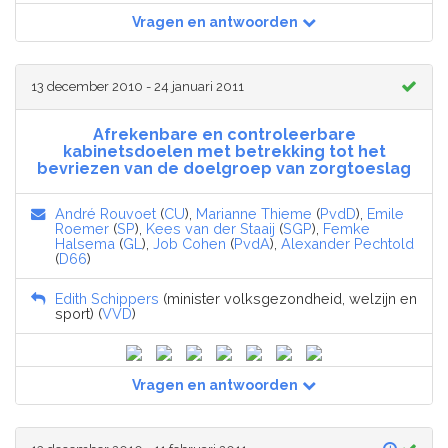
Vragen en antwoorden
13 december 2010 - 24 januari 2011
Afrekenbare en controleerbare
kabinetsdoelen met betrekking tot het
bevriezen van de doelgroep van zorgtoeslag
André Rouvoet
(
CU
),
Marianne Thieme
(
PvdD
),
Emile
Roemer
(
SP
),
Kees van der Staaij
(
SGP
),
Femke
Halsema
(
GL
),
Job Cohen
(
PvdA
),
Alexander Pechtold
(
D66
)
Edith Schippers
(minister volksgezondheid, welzijn en
sport) (
VVD
)
Vragen en antwoorden