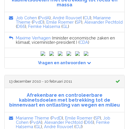
massa
Job Cohen
(
PvdA
),
André Rouvoet
(
CU
),
Marianne
Thieme
(
PvdD
),
Emile Roemer
(
SP
),
Alexander Pechtold
(
D66
),
Femke Halsema
(
GL
)
Maxime Verhagen
(minister economische zaken en
klimaat, viceminister-president ) (
CDA
)
Vragen en antwoorden
13 december 2010 - 10 februari 2011
Afrekenbare en controleerbare
kabinetsdoelen met betrekking tot de
binnenvaart en ontlasting van wegen en milieu
Marianne Thieme
(
PvdD
),
Emile Roemer
(
SP
),
Job
Cohen
(
PvdA
),
Alexander Pechtold
(
D66
),
Femke
Halsema
(
GL
),
André Rouvoet
(
CU
)