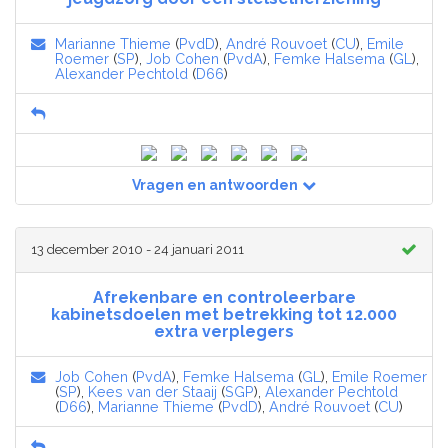
Marianne Thieme
(
PvdD
),
André Rouvoet
(
CU
),
Emile
Roemer
(
SP
),
Job Cohen
(
PvdA
),
Femke Halsema
(
GL
),
Alexander Pechtold
(
D66
)
Vragen en antwoorden
13 december 2010 - 24 januari 2011
Afrekenbare en controleerbare
kabinetsdoelen met betrekking tot 12.000
extra verplegers
Job Cohen
(
PvdA
),
Femke Halsema
(
GL
),
Emile Roemer
(
SP
),
Kees van der Staaij
(
SGP
),
Alexander Pechtold
(
D66
),
Marianne Thieme
(
PvdD
),
André Rouvoet
(
CU
)