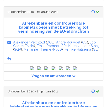
13 december 2010 - 19 januari 2011
Afrekenbare en controleerbare
kabinetsdoelen met betrekking tot
vermindering van de EU-afdrachten
Alexander Pechtold
(
D66
),
André Rouvoet
(
CU
),
Job
Cohen
(
PvdA
),
Emile Roemer
(
SP
),
Kees van der Staaij
(
SGP
),
Marianne Thieme
(
PvdD
),
Femke Halsema
(
GL
)
Vragen en antwoorden
13 december 2010 - 24 januari 2011
Afrekenbare en controleerbare
kabinetsdoelen met betrekking tot focus en