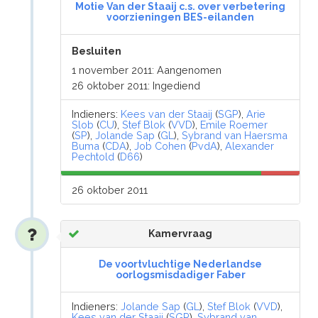
Motie Van der Staaij c.s. over verbetering
voorzieningen BES-eilanden
Besluiten
1 november 2011: Aangenomen
26 oktober 2011: Ingediend
Indieners:
Kees van der Staaij
(
SGP
),
Arie
Slob
(
CU
),
Stef Blok
(
VVD
),
Emile Roemer
(
SP
),
Jolande Sap
(
GL
),
Sybrand van Haersma
Buma
(
CDA
),
Job Cohen
(
PvdA
),
Alexander
Pechtold
(
D66
)
26 oktober 2011
Kamervraag
De voortvluchtige Nederlandse
oorlogsmisdadiger Faber
Indieners:
Jolande Sap
(
GL
),
Stef Blok
(
VVD
),
Kees van der Staaij
(
SGP
),
Sybrand van