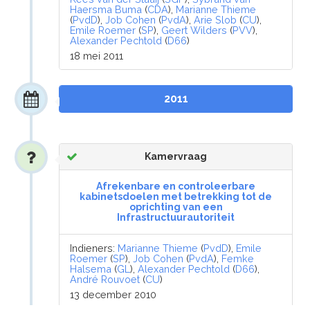
Haersma Buma
(
CDA
),
Marianne Thieme
(
PvdD
),
Job Cohen
(
PvdA
),
Arie Slob
(
CU
),
Emile Roemer
(
SP
),
Geert Wilders
(
PVV
),
Alexander Pechtold
(
D66
)
18 mei 2011
2011
Kamervraag
Afrekenbare en controleerbare
kabinetsdoelen met betrekking tot de
oprichting van een
Infrastructuurautoriteit
Indieners:
Marianne Thieme
(
PvdD
),
Emile
Roemer
(
SP
),
Job Cohen
(
PvdA
),
Femke
Halsema
(
GL
),
Alexander Pechtold
(
D66
),
André Rouvoet
(
CU
)
13 december 2010