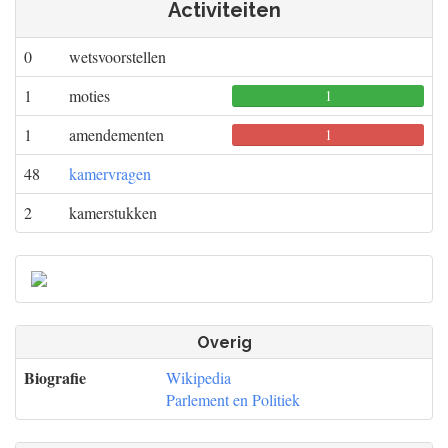
Activiteiten
0
wetsvoorstellen
1
moties
1
0
0
1
amendementen
0
1
0
48
kamervragen
2
kamerstukken
Overig
Biografie
Wikipedia
Parlement en Politiek