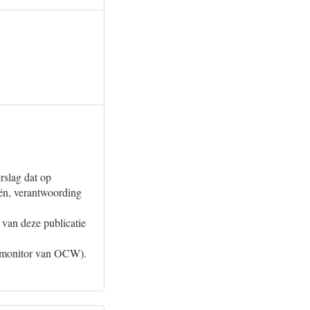
erslag dat op
ën, verantwoording
 van deze publicatie
l monitor van OCW).