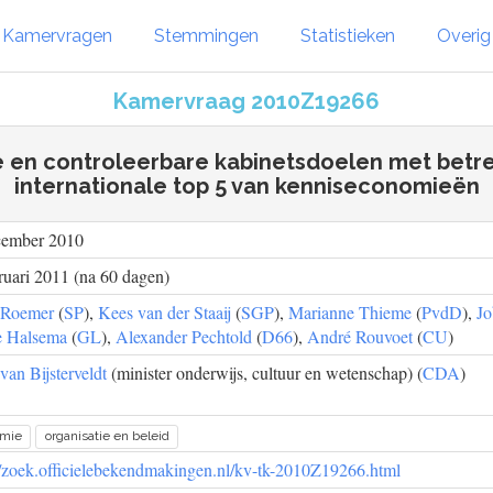
Kamervragen
Stemmingen
Statistieken
Overi
Kamervraag 2010Z19266
 en controleerbare kabinetsdoelen met betre
internationale top 5 van kenniseconomieën
cember 2010
ruari 2011 (na 60 dagen)
 Roemer
(
SP
),
Kees van der Staaij
(
SGP
),
Marianne Thieme
(
PvdD
),
J
 Halsema
(
GL
),
Alexander Pechtold
(
D66
),
André Rouvoet
(
CU
)
van Bijsterveldt
(minister onderwijs, cultuur en wetenschap) (
CDA
)
omie
organisatie en beleid
//zoek.officielebekendmakingen.nl/kv-tk-2010Z19266.html