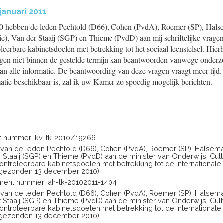
januari 2011
 hebben de leden Pechtold (D66), Cohen (PvdA), Roemer (SP), Halse
), Van der Staaij (SGP) en Thieme (PvdD) aan mij schriftelijke vragen
eerbare kabinetsdoelen met betrekking tot het sociaal leenstelsel. Hierbi
agen niet binnen de gestelde termijn kan beantwoorden vanwege onder
 van alle informatie. De beantwoording van deze vragen vraagt meer tijd
atie beschikbaar is, zal ik uw Kamer zo spoedig mogelijk berichten.
 nummer: kv-tk-2010Z19266
en van de leden Pechtold (D66), Cohen (PvdA), Roemer (SP), Halsema
er Staaij (SGP) en Thieme (PvdD) aan de minister van Onderwijs, Cu
ontroleerbare kabinetsdoelen met betrekking tot de internationale
gezonden 13 december 2010).
ent nummer: ah-tk-20102011-1404
en van de leden Pechtold (D66), Cohen (PvdA), Roemer (SP), Halsema
er Staaij (SGP) en Thieme (PvdD) aan de minister van Onderwijs, Cu
ontroleerbare kabinetsdoelen met betrekking tot de internationale
gezonden 13 december 2010).