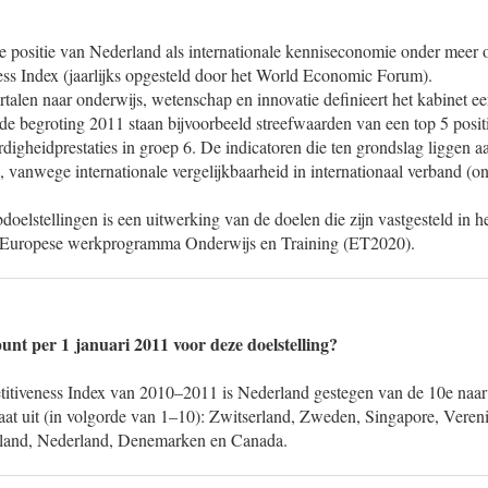
e positie van Nederland als internationale kenniseconomie onder meer 
ss Index (jaarlijks opgesteld door het World Economic Forum).
rtalen naar onderwijs, wetenschap en innovatie definieert het kabinet ee
 de begroting 2011 staan bijvoorbeeld streefwaarden van een top 5 posi
digheidprestaties in groep 6. De indicatoren die ten grondslag liggen a
n, vanwege internationale vergelijkbaarheid in internationaal verband 
doelstellingen is een uitwerking van de doelen die zijn vastgesteld in 
et Europese werkprogramma Onderwijs en Training (ET2020).
unt per 1 januari 2011 voor deze doelstelling?
tiveness Index van 2010–2011 is Nederland gestegen van de 10e naar 
staat uit (in volgorde van 1–10): Zwitserland, Zweden, Singapore, Veren
inland, Nederland, Denemarken en Canada.