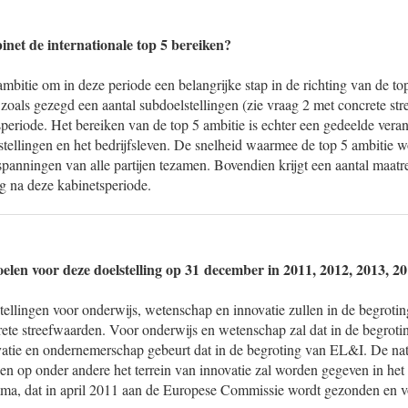
inet de internationale top 5 bereiken?
ambitie om in deze periode een belangrijke stap in de richting van de top
t zoals gezegd een aantal subdoelstellingen (zie vraag 2 met concrete st
periode. Het bereiken van de top 5 ambitie is echter een gedeelde vera
stellingen en het bedrijfsleven. De snelheid waarmee de top 5 ambitie wo
spanningen van alle partijen tezamen. Bovendien krijgt een aantal maat
g na deze kabinetsperiode.
oelen voor deze doelstelling op 31 december in 2011, 2012, 2013, 2
ellingen voor onderwijs, wetenschap en innovatie zullen in de begrot
rete streefwaarden. Voor onderwijs en wetenschap zal dat in de begro
atie en ondernemerschap gebeurt dat in de begroting van EL&I. De nat
en op onder andere het terrein van innovatie zal worden gegeven in het
a, dat in april 2011 aan de Europese Commissie wordt gezonden en 