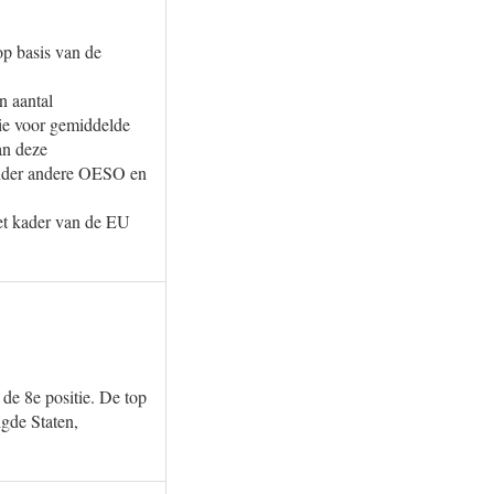
op basis van de
n aantal
tie voor gemiddelde
an deze
(onder andere OESO en
het kader van de EU
de 8e positie. De top
igde Staten,