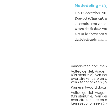
Mededeling - 13 
Op 13 december 2010
Rouvoet (ChristenUnie
afrekenbare en control
weten dat ik deze vr
niet in het bezit ben
desbetreffende inform
Kamervraag document
Volledige titel: Vrag
(ChristenUnie), Van d
over afrekenbare en c
kenniseconomieën (in
Kamerantwoord docum
Volledige titel: Vrag
(ChristenUnie), Van d
over afrekenbare en c
kenniseconomieën (in