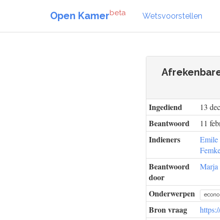
beta
Open Kamer
Wetsvoorstellen
Afrekenbare
Ingediend
13 de
Beantwoord
11 feb
Indieners
Emile
Femke
Beantwoord
Marja 
door
Onderwerpen
econ
Bron vraag
https: