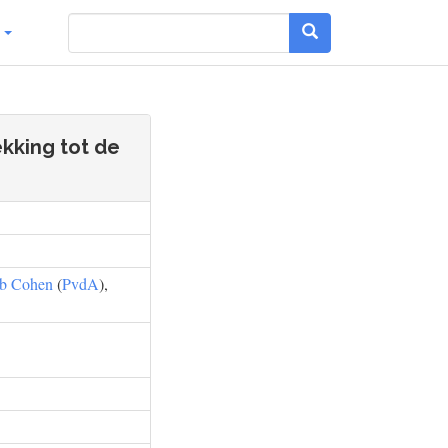
g
kking tot de
ob Cohen
(
PvdA
),