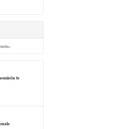
mieën».
onomieën te
ionale