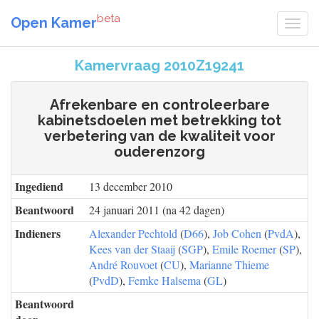
beta
Open Kamer
Kamervraag 2010Z19241
Afrekenbare en controleerbare
kabinetsdoelen met betrekking tot
verbetering van de kwaliteit voor
ouderenzorg
Ingediend
13 december 2010
Beantwoord
24 januari 2011 (na 42 dagen)
Indieners
Alexander Pechtold
(
D66
),
Job Cohen
(
PvdA
),
Kees van der Staaij
(
SGP
),
Emile Roemer
(
SP
),
André Rouvoet
(
CU
),
Marianne Thieme
(
PvdD
),
Femke Halsema
(
GL
)
Beantwoord