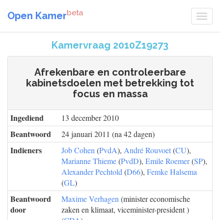
beta
Open Kamer
Kamervraag 2010Z19273
Afrekenbare en controleerbare
kabinetsdoelen met betrekking tot
focus en massa
Ingediend
13 december 2010
Beantwoord
24 januari 2011 (na 42 dagen)
Indieners
Job Cohen
(
PvdA
),
André Rouvoet
(
CU
),
Marianne Thieme
(
PvdD
),
Emile Roemer
(
SP
),
Alexander Pechtold
(
D66
),
Femke Halsema
(
GL
)
Beantwoord
Maxime Verhagen
(minister economische
door
zaken en klimaat, viceminister-president )