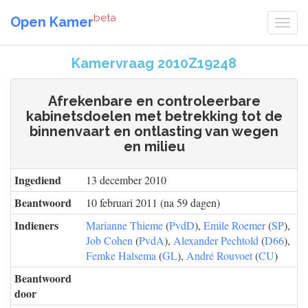
beta
Open Kamer
Kamervraag 2010Z19248
Afrekenbare en controleerbare
kabinetsdoelen met betrekking tot de
binnenvaart en ontlasting van wegen
en milieu
Ingediend
13 december 2010
Beantwoord
10 februari 2011 (na 59 dagen)
Indieners
Marianne Thieme
(
PvdD
),
Emile Roemer
(
SP
),
Job Cohen
(
PvdA
),
Alexander Pechtold
(
D66
),
Femke Halsema
(
GL
),
André Rouvoet
(
CU
)
Beantwoord
door