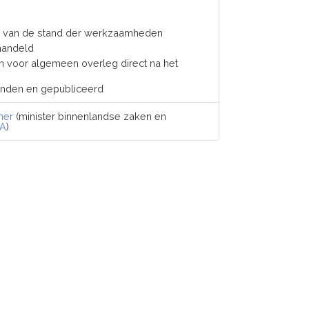
en van de stand der werkzaamheden
handeld
n voor algemeen overleg direct na het
onden en gepubliceerd
ner
(minister binnenlandse zaken en
A
)