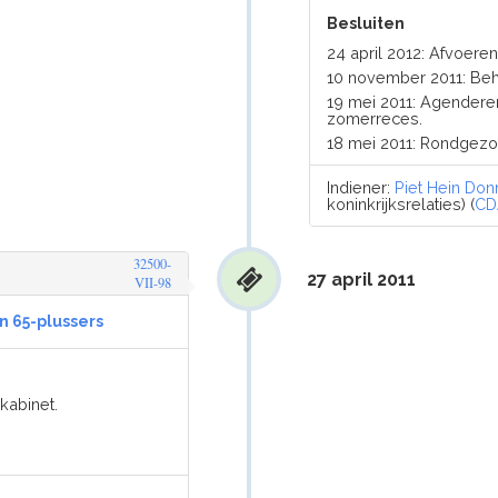
Besluiten
24 april 2012: Afvoer
10 november 2011: Be
19 mei 2011: Agendere
zomerreces.
18 mei 2011: Rondgez
Indiener:
Piet Hein Don
koninkrijksrelaties) (
CD
32500-
27 april 2011
VII-98
n 65-plussers
kabinet.