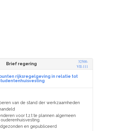
32500-
Brief regering
VII-111
nten rijksregelgeving in relatie tot
studentenhuisvesting
voeren van de stand der werkzaamheden
handeld
nderen voor t.z.t te plannen algemeen
 ouderenhuisvesting.
ndgezonden en gepubliceerd