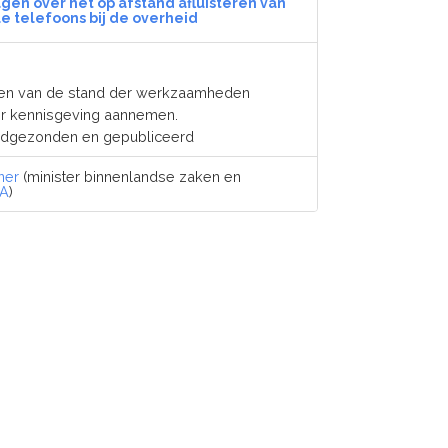
en over het op afstand afluisteren van
e telefoons bij de overheid
eren van de stand der werkzaamheden
or kennisgeving aannemen.
ndgezonden en gepubliceerd
ner
(minister binnenlandse zaken en
A
)