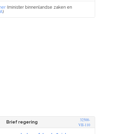
ner
(minister binnenlandse zaken en
A
)
32500-
Brief regering
VII-110