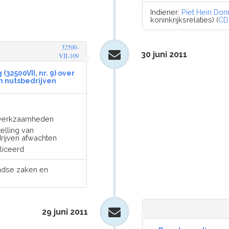
Indiener:
Piet Hein Don
koninkrijksrelaties) (
CD
32500-
30 juni 2011
VII-109
(32500VII, nr. 9) over
n nutsbedrijven
r werkzaamheden
elling van
rijven afwachten
liceerd
andse zaken en
29 juni 2011