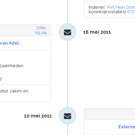
Indiener:
Piet Hein Don
koninkrijksrelaties) (
CD
32500-
16 mei 2011
VII-106
 van Adel
rkzaamheden
d
andse zaken en
10 mei 2011
Extern