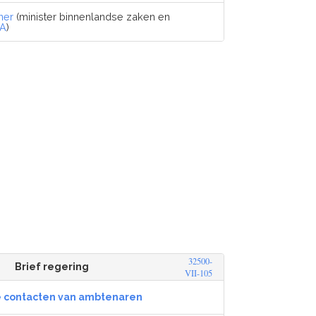
ner
(minister binnenlandse zaken en
A
)
32500-
Brief regering
VII-105
e contacten van ambtenaren