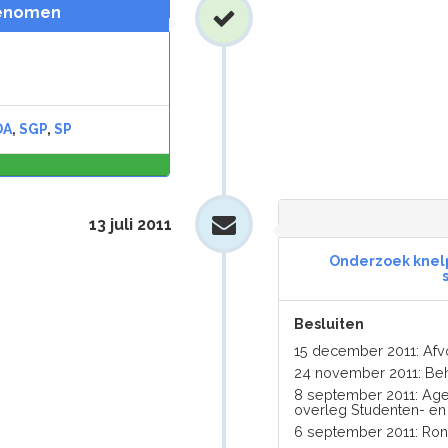
genomen
DA
,
SGP
,
SP
0,0
%
13 juli 2011
Onderzoek knelpu
Besluiten
15 december 2011: Af
24 november 2011: Be
8 september 2011: Age
overleg Studenten- en
6 september 2011: Ro