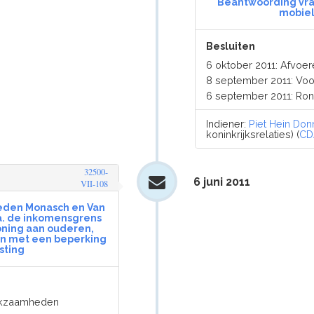
Beantwoording vrag
mobiel
Besluiten
6 oktober 2011: Afvo
8 september 2011: Vo
6 september 2011: Ro
Indiener:
Piet Hein Don
koninkrijksrelaties) (
CD
32500-
6 juni 2011
VII-108
eden Monasch en Van
.a. de inkomensgrens
oning aan ouderen,
n met een beperking
sting
erkzaamheden