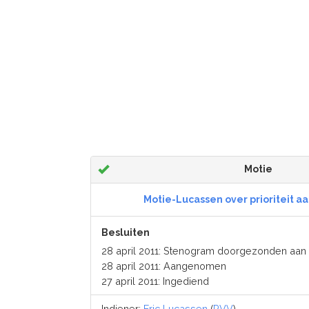
Motie
Motie-Lucassen over prioriteit aa
Besluiten
28 april 2011: Stenogram doorgezonden aan 
28 april 2011: Aangenomen
27 april 2011: Ingediend
Indiener:
Eric Lucassen
(
PVV
)