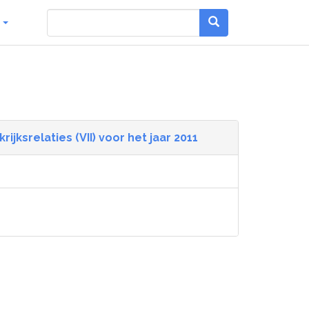
g
jksrelaties (VII) voor het jaar 2011