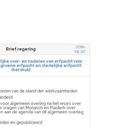
32500-
Brief regering
VII-107
ijke voor- en nadelen van erfpacht voor
 groene erfpacht en stedelijke erfpacht
(herdruk)
voeren van de stand der werkzaamheden
andeld
n voor algemeen overleg na het reces over
ijke vragen van Monasch en Plasterk over
en aan de agenda van dit algemeen overleg
onden en gepubliceerd