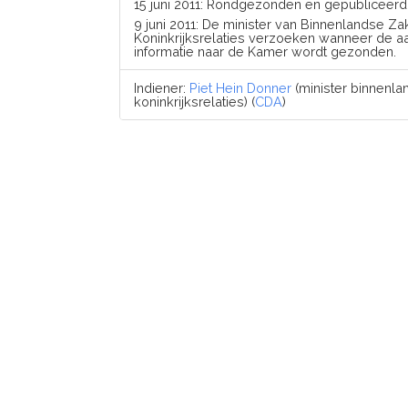
15 juni 2011: Rondgezonden en gepubliceerd
9 juni 2011: De minister van Binnenlandse Z
Koninkrijksrelaties verzoeken wanneer de 
informatie naar de Kamer wordt gezonden.
Indiener:
Piet Hein Donner
(minister binnenl
koninkrijksrelaties) (
CDA
)