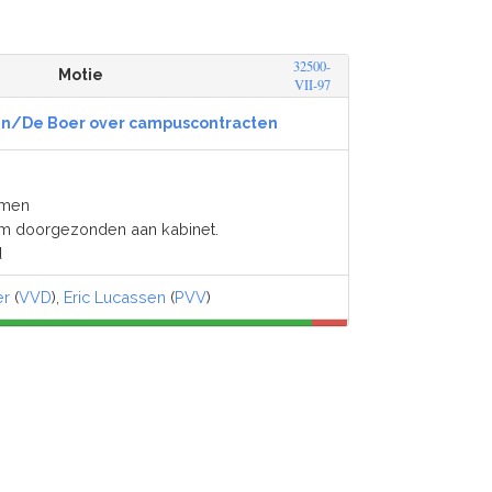
32500-
Motie
VII-97
en/De Boer over campuscontracten
omen
ram doorgezonden aan kabinet.
d
er
(
VVD
),
Eric Lucassen
(
PVV
)