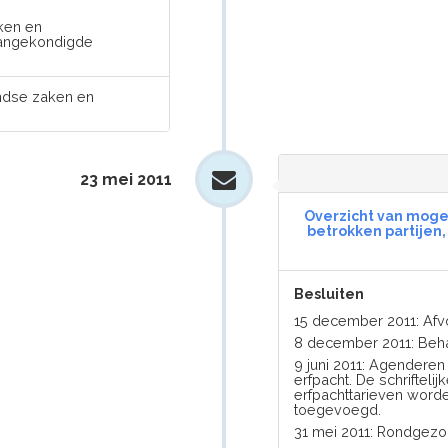
aken en
aangekondigde
andse zaken en
23 mei 2011
Overzicht van mogel
betrokken partijen,
Besluiten
15 december 2011: Af
8 december 2011: Beh
9 juni 2011: Agendere
erfpacht. De schriftel
erfpachttarieven word
toegevoegd.
31 mei 2011: Rondgez