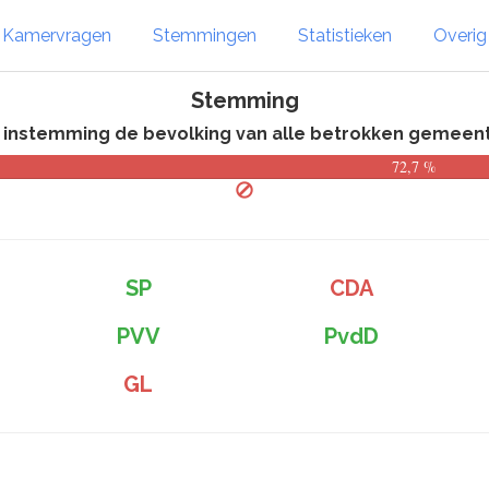
Kamervragen
Stemmingen
Statistieken
Overi
Stemming
 instemming de bevolking van alle betrokken gemeent
72,7 %
SP
CDA
PVV
PvdD
GL