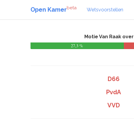
beta
Open Kamer
Wetsvoorstellen
Motie Van Raak over
27,3 %
D66
PvdA
VVD