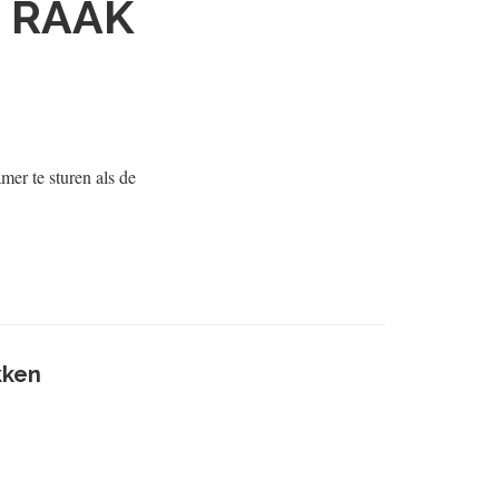
N RAAK
er te sturen als de
kken