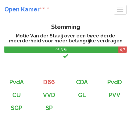
beta
Open Kamer
Stemming
Motie Van der Staaij over een twee derde
meerderheid voor meer belangrijke verdragen
93,3 %
6,7
%
PvdA
D66
CDA
PvdD
CU
VVD
GL
PVV
SGP
SP