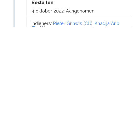
Besluiten
4 oktober 2022: Aangenomen.
Indieners:
Pieter Grinwis
(
CU
),
Khadija Arib
(
PvdA
)
4 oktober 2022
Motie
Motie van de leden Grinwis en Arib Arib
over kosten voor een letselschade-expert
vergoeden aan gedupeerde ouders
Besluiten
27 september 2022: Ingediend
Indieners:
Pieter Grinwis
(
CU
),
Khadija Arib
(
PvdA
)
27 september 2022