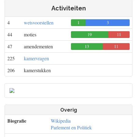
Activiteiten
4
wetsvoorstellen
1
0
3
44
moties
19
11
0
47
amendementen
13
11
0
225
kamervragen
206
kamerstukken
Overig
Biografie
Wikipedia
Parlement en Politiek