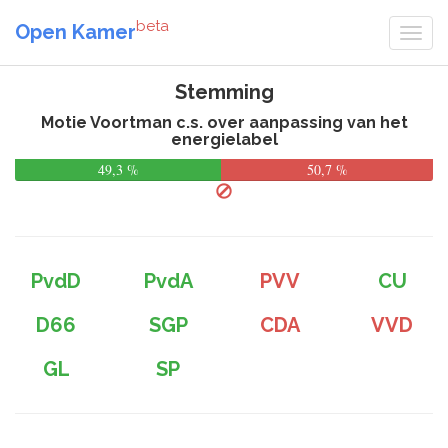
beta
Open Kamer
Stemming
Motie Voortman c.s. over aanpassing van het
energielabel
49,3 %
50,7 %
PvdD
PvdA
PVV
CU
D66
SGP
CDA
VVD
GL
SP