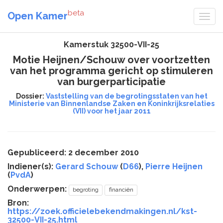
beta
Open Kamer
Kamerstuk 32500-VII-25
Motie Heijnen/Schouw over voortzetten
van het programma gericht op stimuleren
van burgerparticipatie
Dossier:
Vaststelling van de begrotingsstaten van het
Ministerie van Binnenlandse Zaken en Koninkrijksrelaties
(VII) voor het jaar 2011
Gepubliceerd: 2 december 2010
Indiener(s):
Gerard Schouw
(
D66
),
Pierre Heijnen
(
PvdA
)
Onderwerpen:
begroting
financiën
Bron:
https://zoek.officielebekendmakingen.nl/kst-
32500-VII-25.html