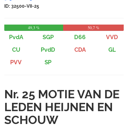
ID: 32500-VII-25
49,3 %
50,7 %
PvdA
SGP
D66
VVD
CU
PvdD
CDA
GL
PVV
SP
Nr. 25
MOTIE VAN DE
LEDEN HEIJNEN EN
SCHOUW