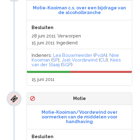
Motie-Kooiman c.s. over een bijdrage van
de alcoholbranche
Besluiten
28 juni 2011: Verworpen
15 juni 2011: Ingediend
Indieners:
Lea Bouwmeester
(
PvdA
),
Nine
Kooiman
(
SP
),
Joël Voordewind
(
CU
),
Kees
van der Staaij
(
SGP
)
15 juni 2011
Motie
Motie-Kooiman/Voordewind over
oormerken van de middelen voor
handhaving
Besluiten