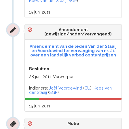
Kees van der Staaij
(
SGP
)
15 juni 2011
Amendement
(gewijzigd/nader/vervangend)
Amendement van de leden Van der Staaij
en Voordewind ter vervanging van nr. 21
over een landelijk verbod op stuntprijzen
Besluiten
28 juni 2011: Verworpen
Indieners:
Joël Voordewind
(
CU
),
Kees van
der Staaij
(
SGP
)
15 juni 2011
Motie