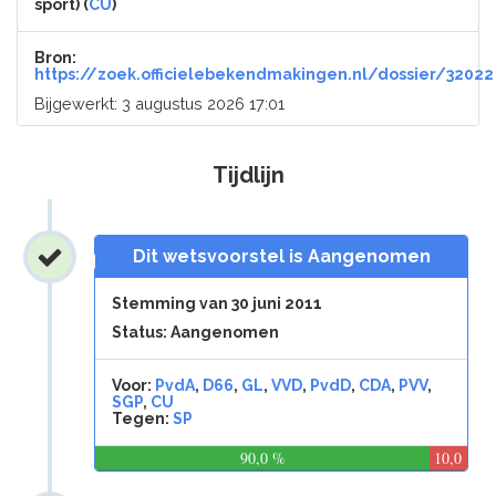
sport) (
CU
)
Bron:
https://zoek.officielebekendmakingen.nl/dossier/32022
Bijgewerkt: 3 augustus 2026 17:01
Tijdlijn
Dit wetsvoorstel is Aangenomen
Stemming van 30 juni 2011
Status: Aangenomen
Voor:
PvdA
,
D66
,
GL
,
VVD
,
PvdD
,
CDA
,
PVV
,
SGP
,
CU
Tegen:
SP
90,0 %
10,0
%