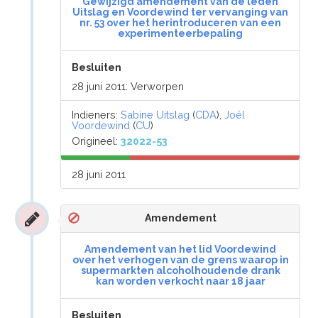
Gewijzigd amendement van de leden
Uitslag en Voordewind ter vervanging van
nr. 53 over het herintroduceren van een
experimenteerbepaling
Besluiten
28 juni 2011: Verworpen
Indieners:
Sabine Uitslag
(
CDA
),
Joël
Voordewind
(
CU
)
Origineel:
32022-53
28 juni 2011
Amendement
Amendement van het lid Voordewind
over het verhogen van de grens waarop in
supermarkten alcoholhoudende drank
kan worden verkocht naar 18 jaar
Besluiten