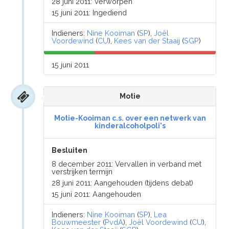
28 juni 2011: Verworpen
15 juni 2011: Ingediend
Indieners:
Nine Kooiman
(
SP
),
Joël
Voordewind
(
CU
),
Kees van der Staaij
(
SGP
)
15 juni 2011
Motie
Motie-Kooiman c.s. over een netwerk van
kinderalcoholpoli's
Besluiten
8 december 2011: Vervallen in verband met
verstrijken termijn
28 juni 2011: Aangehouden (tijdens debat)
15 juni 2011: Aangehouden
Indieners:
Nine Kooiman
(
SP
),
Lea
Bouwmeester
(
PvdA
),
Joël Voordewind
(
CU
),