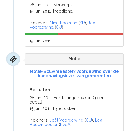
28 juni 2011: Verworpen
15 juni 2011: Ingediend
Indieners:
Nine Kooiman
(
SP
),
Joël
Voordewind
(
CU
)
15 juni 2011
Motie
Motie-Bouwmeester/Voordewind over de
handhavingsinzet van gemeenten
Besluiten
28 juni 2011: Eerder ingetrokken (tijdens
debat)
15 juni 2011: Ingetrokken
Indieners:
Joël Voordewind
(
CU
),
Lea
Bouwmeester
(
PvdA
)