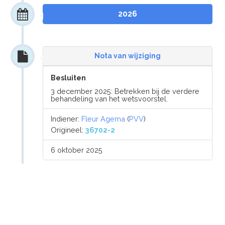
2026
Nota van wijziging
Besluiten
3 december 2025: Betrekken bij de verdere
behandeling van het wetsvoorstel.
Indiener:
Fleur Agema
(
PVV
)
Origineel:
36702-2
6 oktober 2025
Nota n.a.v. het
(nader/tweede
nader/enz.) verslag
Nota naar aanleiding van het verslag