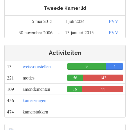
Tweede Kamerlid
5 mei 2015
-
1 juli 2024
PVV
30 november 2006
-
13 januari 2015
PVV
Activiteiten
13
wetsvoorstellen
9
0
4
221
moties
56
142
0
109
amendementen
16
44
0
456
kamervragen
474
kamerstukken