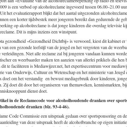
apport aan «Evaluatie van de alcoholreclamebeperking op radio en telev
2009 is een verbod op alcoholreclame ingevoerd tussen 06.00–21.00 uur.
Uit het evaluatierapport blijkt dat het aantal uitgezonden alcoholrecla
nnen een korter tijdsbestek meer jongeren bereikt dan gedurende de geh
erking op alcoholreclame is dat jonge kinderen die overdag televisie k
reclame. Dit is mijns inziens een winstpunt.
ota gezondheid «Gezondheid Dichtbij» is verwoord, kiest dit kabinet er 
n van een gezonde leefstijl van de jeugd en het vergroten van de weerb
e verleidingen. Niet alle reclame zal bij jongeren vandaan kunnen wor
ischer en weerbaarder maken ten aanzien van allerlei prikkels die hen 
it te faciliteren is Mediawijzer.net, het expertisecentrum voor mediawi
sterie van Onderwijs, Cultuur en Wetenschap en het ministerie van Jeugd
ls doel om het verstandig en bewust mediagebruik door kinderen, jong
. Zij doet dit door het organiseren van themaweken, kennismarkten, b
kennisknooppunt dienst doet.
tikel in de Reclamecode voor alcoholhoudende dranken over sport
holhoudende dranken (blz. 93-4-46).
lame Code Commissie een uitspraak gedaan over sportsponsoring en de 
anleiding van deze uitspraak heeft de alcoholbranche op eigen initiatief