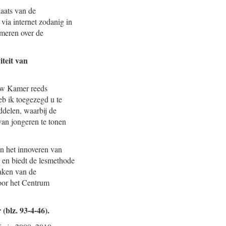
laats van de
ia internet zodanig in
rmeren over de
teit van
uw Kamer reeds
b ik toegezegd u te
ddelen, waarbij de
van jongeren te tonen
an het innoveren van
 en biedt de lesmethode
maken van de
oor het Centrum
(blz. 93-4-46).