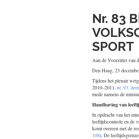
Nr. 83
B
VOLKSG
SPORT
Aan de Voorzitter van 
Den Haag, 23 decembe
Tijdens het plenair wet
2010–2011,
nr. 93, ite
mede namens de minister
Handhaving van leeftij
In opdracht van het mi
leeftijdscontrole en de 
komt overeen met de res
108
). De leeftijdsgrenz