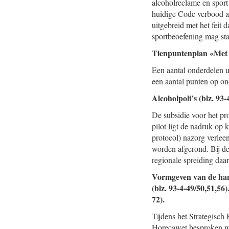
alcoholreclame en spor
huidige Code verbood all
uitgebreid met het feit
sportbeoefening mag st
Tienpuntenplan «Met g
Een aantal onderdelen u
een aantal punten op o
Alcoholpoli’s (blz. 93-
De subsidie voor het pro
pilot ligt de nadruk op 
protocol) nazorg verlee
worden afgerond. Bij de
regionale spreiding daa
Vormgeven van de han
(blz. 93-4-49/50,51,56)
72).
Tijdens het Strategisch
Horecawet besproken m