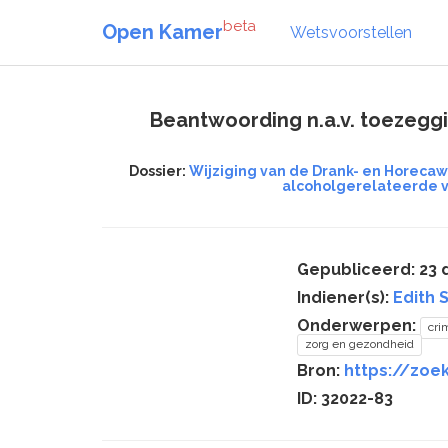
beta
Open Kamer
Wetsvoorstellen
Beantwoording n.a.v. toezeggin
Dossier:
Wijziging van de Drank- en Horeca
alcoholgerelateerde v
Gepubliceerd: 23
Indiener(s):
Edith 
Onderwerpen:
crim
zorg en gezondheid
Bron:
https://zoe
ID: 32022-83