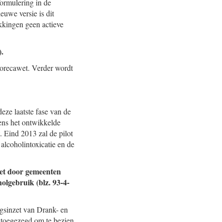
ormulering in de
euwe versie is dit
kkingen geen actieve
).
Horecawet. Verder wordt
eze laatste fase van de
gens het ontwikkelde
. Eind 2013 zal de pilot
alcoholintoxicatie en de
wet door gemeenten
olgebruik (blz. 93-4-
ngsinzet van Drank- en
toegezegd om te bezien