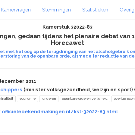
Kamervragen
Stemmingen
Statistieken
Overi
Kamerstuk 32022-83
gen, gedaan tijdens het plenaire debat van 15
Horecawet
wet met het oog op de terugdringing van het alcoholgebruik 
erstoring van de openbare orde, alsmede ter reductie van de 
 december 2011
Schippers
(minister volksgezondheid, welzijn en sport) 
inaliteit
economie
jongeren
openbare orde en veiligheid
overige eco
k.officielebekendmakingen.nl/kst-32022-83.html