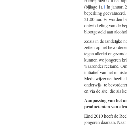
Hierbij bied ik u het r
(bijlage 1).
1
In januari 
beperking geëvalueerd. 
21.00 uur. Er worden bi
ontwikkeling van de bep
blootgesteld aan alcohol
Zoals in de landelijke n
zetten op het bevordere
tegen allerlei ongezond
kunnen we jongeren krit
waaronder reclame. Om d
initiatief van het mini
Mediawijzer.net heeft a
onderwijs te bevorderen
en via de site, die als 
Aanpassing van het ar
productenten van alco
Eind 2010 heeft de Rec
jongeren daaraan. Naar a