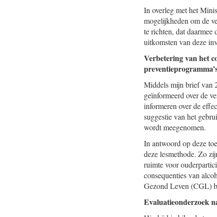
In overleg met het Minis
mogelijkheden om de ver
te richten, dat daarmee 
uitkomsten van deze inve
Verbetering van het c
preventieprogramma’s 
Middels mijn brief van
geïnformeerd over de v
informeren over de effe
suggestie van het gebru
wordt meegenomen.
In antwoord op deze toe
deze lesmethode. Zo zij
ruimte voor ouderpartic
consequenties van alco
Gezond Leven (CGL) be
Evaluatieonderzoek naa