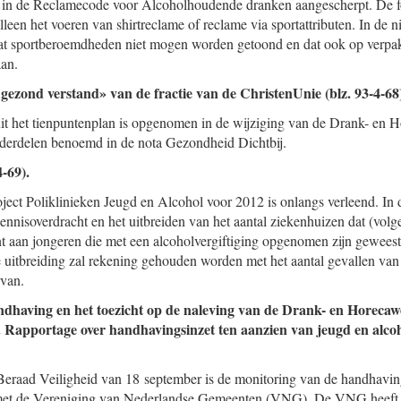
t in de Reclamecode voor Alcoholhoudende dranken aangescherpt. De f
een het voeren van shirtreclame of reclame via sportattributen. In de ni
 dat sportberoemdheden niet mogen worden getoond en dat ook op verpa
aan.
ezond verstand» van de fractie van de ChristenUnie (blz. 93-4-68
it het tienpuntenplan is opgenomen in de wijziging van de Drank- en 
nderdelen benoemd in de nota Gezondheid Dichtbij.
4-69).
ject Poliklinieken Jeugd en Alcohol voor 2012 is onlangs verleend. In d
kennisoverdracht en het uitbreiden van het aantal ziekenhuizen dat (vol
nt aan jongeren die met een alcoholvergiftiging opgenomen zijn geweest
 uitbreiding zal rekening gehouden worden met het aantal gevallen van 
rvan.
dhaving en het toezicht op de naleving van de Drank- en Horeca
.
Rapportage over handhavingsinzet ten aanzien van jeugd en alcoh
 Beraad Veiligheid van 18 september is de monitoring van de handhavi
et de Vereniging van Nederlandse Gemeenten (VNG). De VNG heeft 