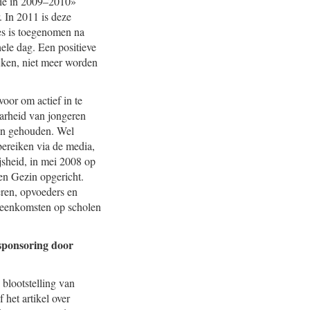
isie in 2009–2010»
 In 2011 is deze
mes is toegenomen na
ele dag. Een positieve
ijken, niet meer worden
voor om actief in te
aarheid van jongeren
den gehouden. Wel
bereiken via de media,
jsheid, in mei 2008 op
 en Gezin opgericht.
eren, opvoeders en
ijeenkomsten op scholen
sponsoring door
blootstelling van
 het artikel over