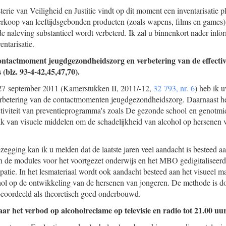
terie van Veiligheid en Justitie vindt op dit moment een inventarisatie p
koop van leeftijdsgebonden producten (zoals wapens, films en games) v
de naleving substantieel wordt verbeterd. Ik zal u binnenkort nader info
ntarisatie.
ontactmoment jeugdgezondheidszorg en verbetering van de effectivi
(blz. 93-4-42,45,47,70).
 27 september 2011 (Kamerstukken II, 2011/-12,
32 793, nr. 6
) heb ik 
erbetering van de contactmomenten jeugdgezondheidszorg. Daarnaast he
ctiviteit van preventieprogramma's zoals De gezonde school en genotmi
ik van visuele middelen om de schadelijkheid van alcohol op hersenen 
zegging kan ik u melden dat de laatste jaren veel aandacht is besteed a
n de modules voor het voortgezet onderwijs en het MBO gedigitaliseerd
ipatie. In het lesmateriaal wordt ook aandacht besteed aan het visueel 
hol op de ontwikkeling van de hersenen van jongeren. De methode is d
oordeeld als theoretisch goed onderbouwd.
r het verbod op alcoholreclame op televisie en radio tot 21.00 uur 