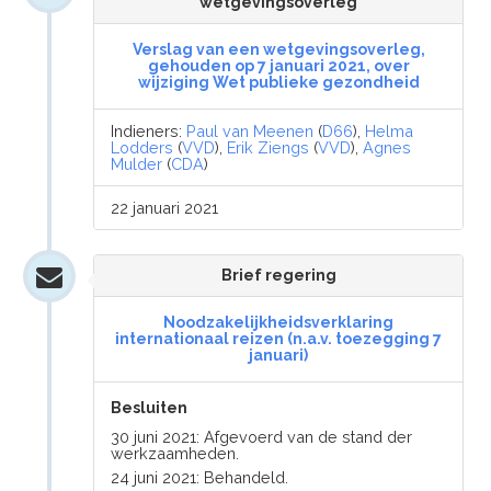
wetgevingsoverleg
Verslag van een wetgevingsoverleg,
gehouden op 7 januari 2021, over
wijziging Wet publieke gezondheid
Indieners:
Paul van Meenen
(
D66
),
Helma
Lodders
(
VVD
),
Erik Ziengs
(
VVD
),
Agnes
Mulder
(
CDA
)
22 januari 2021
Brief regering
Noodzakelijkheidsverklaring
internationaal reizen (n.a.v. toezegging 7
januari)
Besluiten
30 juni 2021: Afgevoerd van de stand der
werkzaamheden.
24 juni 2021: Behandeld.