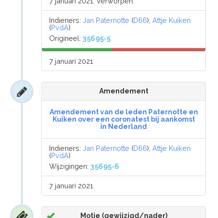
7 januari 2021: Verworpen.
Indieners:
Jan Paternotte
(
D66
),
Attje Kuiken
(
PvdA
)
Origineel:
35695-5
7 januari 2021
Amendement
Amendement van de leden Paternotte en
Kuiken over een coronatest bij aankomst
in Nederland
Indieners:
Jan Paternotte
(
D66
),
Attje Kuiken
(
PvdA
)
Wijzigingen:
35695-6
7 januari 2021
Motie (gewijzigd/nader)