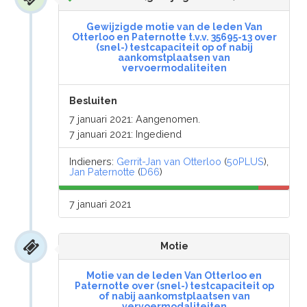
Gewijzigde motie van de leden Van
Otterloo en Paternotte t.v.v. 35695-13 over
(snel-) testcapaciteit op of nabij
aankomstplaatsen van
vervoermodaliteiten
Besluiten
7 januari 2021: Aangenomen.
7 januari 2021: Ingediend
Indieners:
Gerrit-Jan van Otterloo
(
50PLUS
),
Jan Paternotte
(
D66
)
7 januari 2021
Motie
Motie van de leden Van Otterloo en
Paternotte over (snel-) testcapaciteit op
of nabij aankomstplaatsen van
vervoermodaliteiten