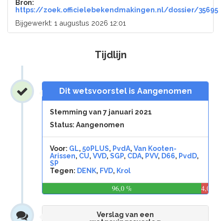
Bron:
https://zoek.officielebekendmakingen.nl/dossier/35695
Bijgewerkt: 1 augustus 2026 12:01
Tijdlijn
Dit wetsvoorstel is Aangenomen
Stemming van 7 januari 2021
Status: Aangenomen
Voor:
GL
,
50PLUS
,
PvdA
,
Van Kooten-
Arissen
,
CU
,
VVD
,
SGP
,
CDA
,
PVV
,
D66
,
PvdD
,
SP
Tegen:
DENK
,
FVD
,
Krol
96,0 %
4,0
%
Verslag van een