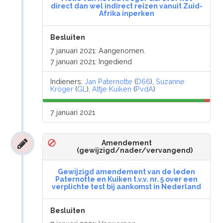
direct dan wel indirect reizen vanuit Zuid-
Afrika inperken
Besluiten
7 januari 2021: Aangenomen.
7 januari 2021: Ingediend
Indieners:
Jan Paternotte
(
D66
),
Suzanne
Kröger
(
GL
),
Attje Kuiken
(
PvdA
)
7 januari 2021
Amendement
(gewijzigd/nader/vervangend)
Gewijzigd amendement van de leden
Paternotte en Kuiken t.v.v. nr. 5 over een
verplichte test bij aankomst in Nederland
Besluiten