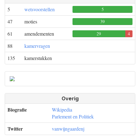
5
wetsvoorstellen
5
0
0
47
moties
39
0
0
61
amendementen
29
4
0
88
kamervragen
135
kamerstukken
Overig
Biografie
Wikipedia
Parlement en Politiek
Twitter
vanwijngaardenj