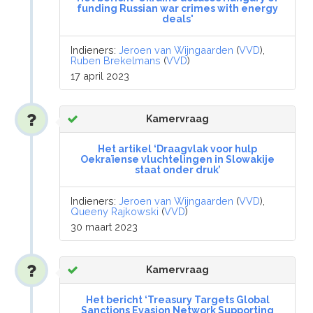
funding Russian war crimes with energy
deals'
Indieners:
Jeroen van Wijngaarden
(
VVD
),
Ruben Brekelmans
(
VVD
)
17 april 2023
Kamervraag
Het artikel ‘Draagvlak voor hulp
Oekraïense vluchtelingen in Slowakije
staat onder druk’
Indieners:
Jeroen van Wijngaarden
(
VVD
),
Queeny Rajkowski
(
VVD
)
30 maart 2023
Kamervraag
Het bericht ‘Treasury Targets Global
Sanctions Evasion Network Supporting