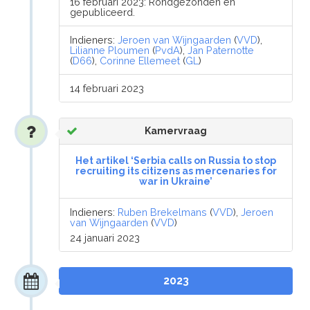
16 februari 2023: Rondgezonden en
gepubliceerd.
Indieners:
Jeroen van Wijngaarden
(
VVD
),
Lilianne Ploumen
(
PvdA
),
Jan Paternotte
(
D66
),
Corinne Ellemeet
(
GL
)
14 februari 2023
Kamervraag
Het artikel ‘Serbia calls on Russia to stop
recruiting its citizens as mercenaries for
war in Ukraine’
Indieners:
Ruben Brekelmans
(
VVD
),
Jeroen
van Wijngaarden
(
VVD
)
24 januari 2023
2023