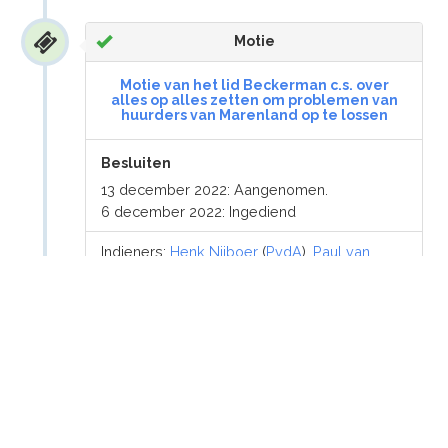
Motie
Motie van het lid Beckerman c.s. over
alles op alles zetten om problemen van
huurders van Marenland op te lossen
Besluiten
13 december 2022: Aangenomen.
6 december 2022: Ingediend
Indieners:
Henk Nijboer
(
PvdA
),
Paul van
Meenen
(
D66
),
Jeroen van Wijngaarden
(
VVD
),
Agnes Mulder
(
CDA
),
Faissal Boulakjar
(
D66
),
Gert-Jan Segers
(
CU
),
Sandra
Beckerman
(
SP
)
6 december 2022
Motie