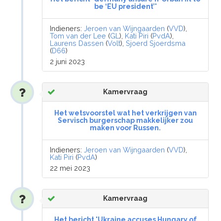
be ‘EU president’'
Indieners:
Jeroen van Wijngaarden
(
VVD
),
Tom van der Lee
(
GL
),
Kati Piri
(
PvdA
),
Laurens Dassen
(
Volt
),
Sjoerd Sjoerdsma
(
D66
)
2 juni 2023
Kamervraag
Het wetsvoorstel wat het verkrijgen van
Servisch burgerschap makkelijker zou
maken voor Russen.
Indieners:
Jeroen van Wijngaarden
(
VVD
),
Kati Piri
(
PvdA
)
22 mei 2023
Kamervraag
Het bericht 'Ukraine accuses Hungary of