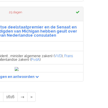
25 dagen
itse deelstaatpremier en de Senaat en
digden van Michigan hebben geuit over
 van Nederlandse consulaten
ident , minister algemene zaken) (
VVD
),
Frans
uitenlandse zaken) (
PvdA
)
agen en antwoorden
5
1616
→
»