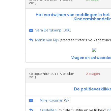
2013
Het verdwijnen van meldingen in het
Kindermishandeli
Vera Bergkamp
(
D66
)
Martin van Rijn
(staatssecretaris volksgezondhe
Vragen en antwoorde
16 september 2013 - 9 oktober
23 dagen
2013
De politieverklikk
Nine Kooiman
(
SP
)
Opstelten
(minister justitie en veiligheid) (
V