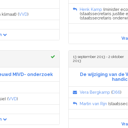
Henk Kamp
(minister eco
(staatssecretaris justitie e
klimaat) (
VVD
)
(staatssecretaris onderwi
n
Vr
13 september 2013 - 2 oktober
2013
ieuwd MIVD- onderzoek
De wijziging van de
handic
Vera Bergkamp
(
D66
)
ie) (
VVD
)
Martin van Rijn
(staatssecr
n
Vr