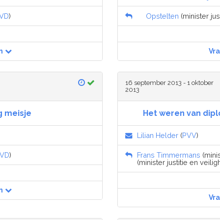
VD
)
Opstelten
(minister just
n
Vr
16 september 2013 - 1 oktober
2013
g meisje
Het weren van dipl
Lilian Helder
(
PVV
)
VD
)
Frans Timmermans
(mini
(minister justitie en veilig
n
Vr