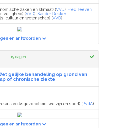
nomische zaken en klimaat) (
VVD
),
Fred Teeven
n veiligheid) (
VVD
),
Sander Dekker
js, cultuur en wetenschap) (
VVD
)
agen en antwoorden
19 dagen
 Wet gelijke behandeling op grond van
ap of chronische ziekte
etaris volksgezondheid, welzijn en sport) (
PvdA
)
agen en antwoorden