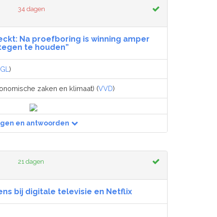
34 dagen
eckt: Na proefboring is winning amper
tegen te houden”
GL
)
onomische zaken en klimaat) (
VVD
)
agen en antwoorden
21 dagen
 bij digitale televisie en Netflix