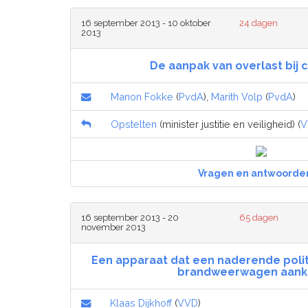
16 september 2013 - 10 oktober
24 dagen
2013
De aanpak van overlast bij 
Manon Fokke
(
PvdA
),
Marith Volp
(
PvdA
)
Opstelten
(minister justitie en veiligheid) (
V
Vragen en antwoorde
16 september 2013 - 20
65 dagen
november 2013
Een apparaat dat een naderende poli
brandweerwagen aank
Klaas Dijkhoff
(
VVD
)