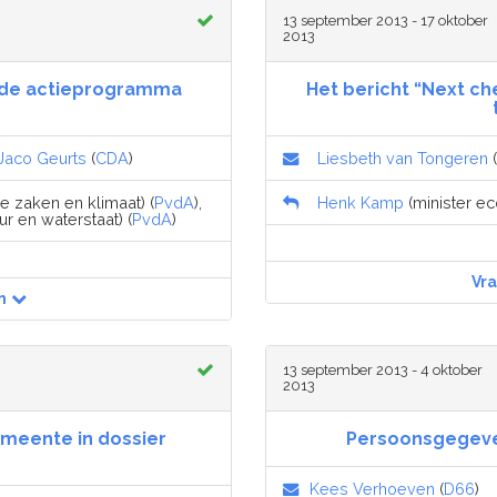
13 september 2013 - 17 oktober
2013
jfde actieprogramma
Het bericht “Next ch
Jaco Geurts
(
CDA
)
Liesbeth van Tongeren
(
 zaken en klimaat) (
PvdA
),
Henk Kamp
(minister ec
ur en waterstaat) (
PvdA
)
Vr
n
13 september 2013 - 4 oktober
2013
emeente in dossier
Persoonsgegevens
Kees Verhoeven
(
D66
)