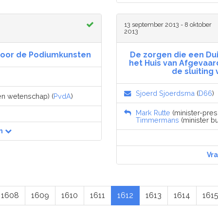
13 september 2013 - 8 oktober
2013
 voor de Podiumkunsten
De zorgen die een Du
het Huis van Afgevaar
de sluiting
Sjoerd Sjoerdsma
(
D66
)
 en wetenschap) (
PvdA
)
Mark Rutte
(minister-pres
Timmermans
(minister b
n
Vr
1608
1609
1610
1611
1612
1613
1614
161