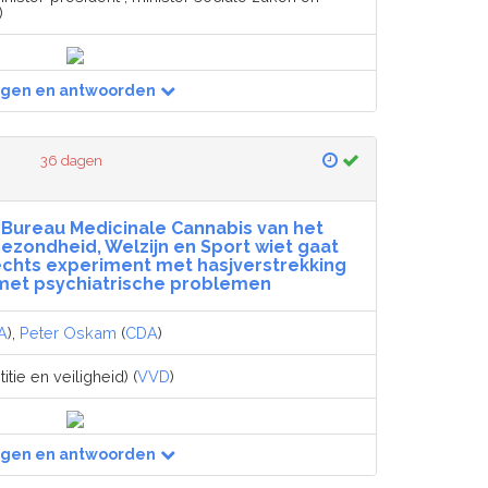
)
agen en antwoorden
36 dagen
t Bureau Medicinale Cannabis van het
gezondheid, Welzijn en Sport wiet gaat
echts experiment met hasjverstrekking
et psychiatrische problemen
A
),
Peter Oskam
(
CDA
)
titie en veiligheid) (
VVD
)
agen en antwoorden