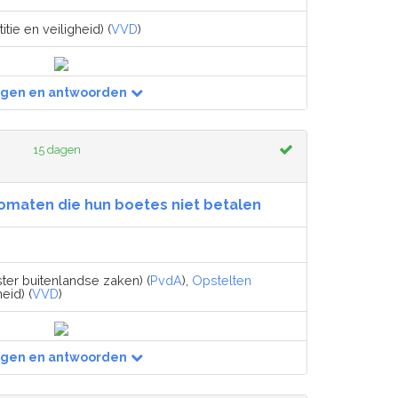
itie en veiligheid) (
VVD
)
agen en antwoorden
15 dagen
omaten die hun boetes niet betalen
ster buitenlandse zaken) (
PvdA
),
Opstelten
heid) (
VVD
)
agen en antwoorden