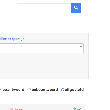
g
diener (partij)
beantwoord
onbeantwoord
uitgesteld
36 dagen