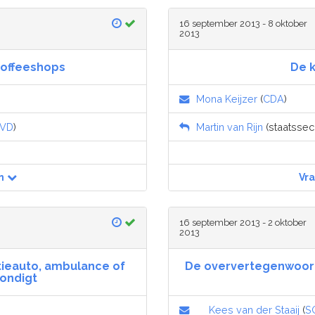
16 september 2013 - 8 oktober
2013
coffeeshops
De k
Mona Keijzer
(
CDA
)
VD
)
Martin van Rijn
(staatssecr
n
Vr
16 september 2013 - 2 oktober
2013
tieauto, ambulance of
De oververtegenwoordi
ondigt
Kees van der Staaij
(
S