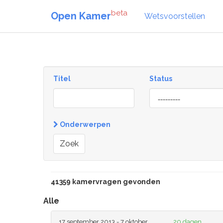
beta
Open Kamer
Wetsvoorstellen
Titel
Status
[invalid
name]
Onderwerpen
Zoek
41359 kamervragen gevonden
Alle
17 september 2013 - 7 oktober
20 dagen