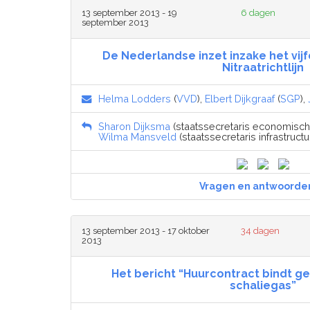
13 september 2013 - 19
6 dagen
september 2013
De Nederlandse inzet inzake het vi
Nitraatrichtlijn
Helma Lodders
(
VVD
),
Elbert Dijkgraaf
(
SGP
),
Sharon Dijksma
(staatssecretaris economische
Wilma Mansveld
(staatssecretaris infrastructu
Vragen en antwoorde
13 september 2013 - 17 oktober
34 dagen
2013
Het bericht “Huurcontract bindt g
schaliegas”