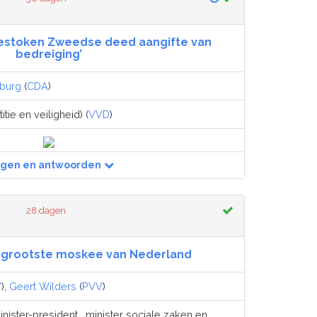
gestoken Zweedse deed aangifte van
bedreiging’
burg
(
CDA
)
itie en veiligheid) (
VVD
)
agen en antwoorden
28 dagen
 grootste moskee van Nederland
V
),
Geert Wilders
(
PVV
)
nister-president , minister sociale zaken en