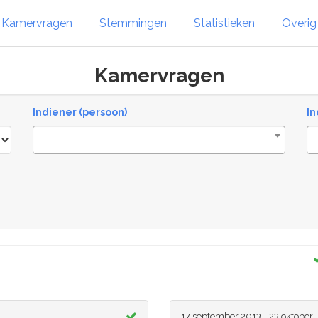
Kamervragen
Stemmingen
Statistieken
Overi
Kamervragen
Indiener (persoon)
In
17 september 2013 - 23 oktober