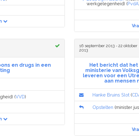
werkgelegenheid) (
PvdA
n
Vr
16 september 2013 - 22 oktober
2013
ons en drugs in een
Het bericht dat he
hting
ministerie van Volks
leveren voor een Utr
aan mensen m
Hanke Bruins Slot
(
CD
igheid) (
VVD
)
Opstelten
(minister jus
n
Vr