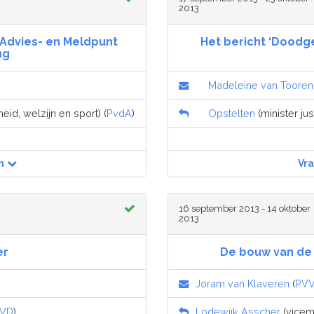
2013
 Advies- en Meldpunt
Het bericht ‘Dood
ng
Madeleine van Tooren
id, welzijn en sport) (
PvdA
)
Opstelten
(minister just
n
Vr
16 september 2013 - 14 oktober
2013
er
De bouw van de
Joram van Klaveren
(
PV
VD
)
Lodewijk Asscher
(vicemi